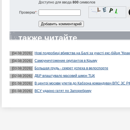
Доступно для ввода
800
символов
Проверка
*
:
также читайте
Нові подробиці вбивства на Балі за участі екс-бійця "Крак
[04.08.2026]
Самоуничтожение окупантов в Крыму
[04.08.2026]
Большая грудь - секрет успеха в велоспорте
[03.08.2026]
ДБР влаштувало масовий шмон ТЦК
[02.08.2026]
В центрі москви улетів до Кабзона командувач ВПС ЗС Р
[01.08.2026]
ВСУ ударно гатят по Запоребрику
[01.08.2026]