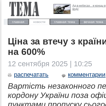
Ад в небесах... и концы в
воду
главная
новости
главная тема
вечная тема
Ціна за втечу з країн
на 600%
12 сентября 2025 | 10:25
распечатать
комментарии
Вартість незаконного п
кордону України поза офі
пунктами пропуску сього