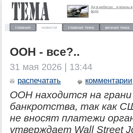
Ад в небесах... и концы в
воду
главная
новости
главная тема
вечная тема
ООН - все?..
31 мая 2026 | 13:44
распечатать
комментарии
ООН находится на грани
банкротства, так как С
не вносят платежи орга
утверждает Wall Street Jo