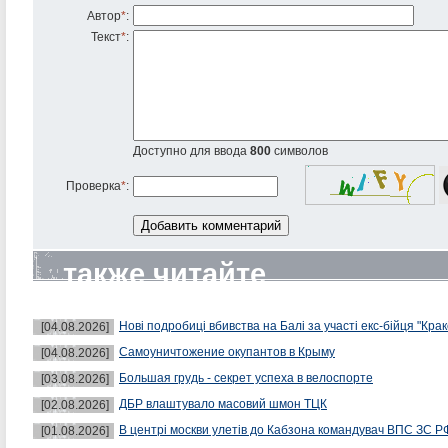
Автор
*
:
Текст
*
:
Доступно для ввода
800
символов
Проверка
*
:
также читайте
Нові подробиці вбивства на Балі за участі екс-бійця "Крак
[04.08.2026]
Самоуничтожение окупантов в Крыму
[04.08.2026]
Большая грудь - секрет успеха в велоспорте
[03.08.2026]
ДБР влаштувало масовий шмон ТЦК
[02.08.2026]
В центрі москви улетів до Кабзона командувач ВПС ЗС Р
[01.08.2026]