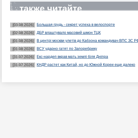
также читайте
Большая грудь - секрет успеха в велоспорте
[03.08.2026]
ДБР влаштувало масовий шмон ТЦК
[02.08.2026]
В центрі москви улетів до Кабзона командувач ВПС ЗС Р
[01.08.2026]
ВСУ ударно гатят по Запоребрику
[01.08.2026]
Екс-нардеп вкрав мать землі біля Дніпра
[31.07.2026]
КНДР растет как Китай, но до Южной Кореи еще далеко
[31.07.2026]