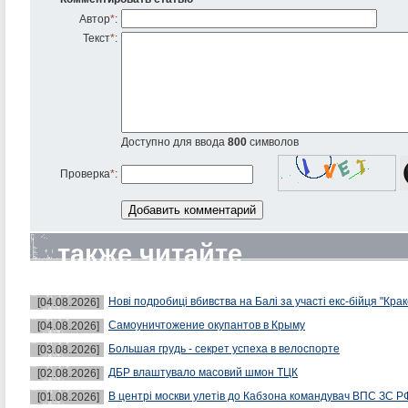
Автор
*
:
Текст
*
:
Доступно для ввода
800
символов
Проверка
*
:
также читайте
Нові подробиці вбивства на Балі за участі екс-бійця "Крак
[04.08.2026]
Самоуничтожение окупантов в Крыму
[04.08.2026]
Большая грудь - секрет успеха в велоспорте
[03.08.2026]
ДБР влаштувало масовий шмон ТЦК
[02.08.2026]
В центрі москви улетів до Кабзона командувач ВПС ЗС Р
[01.08.2026]