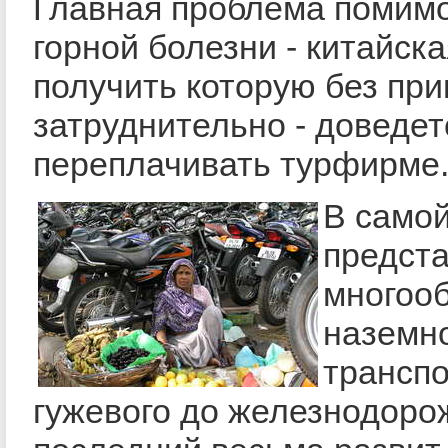
Главная проблема помимо
горной болезни - китайска
получить которую без пр
затруднительно - доведет
переплачивать турфирме
В само
предста
многоо
наземн
транспо
гужевого до железнодоро