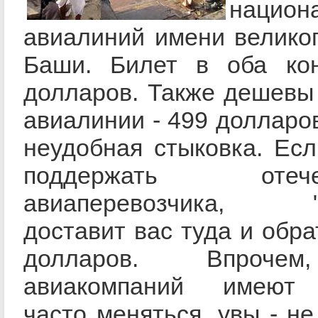
национ
авиалиний имени велико
Баши. Билет в оба ко
долларов. Также дешевы
авиалинии - 499 долларов
неудобная стыковка. Ес
поддержать отечес
авиаперевозчика, "А
доставит вас туда и обра
долларов. Впроче
авиакомпаний имеют 
часто меняться, увы - не