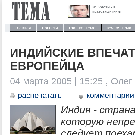
Из братвы - в
правозащитники
главная
новости
главная тема
вечная тема
ИНДИЙСКИЕ ВПЕЧА
ЕВРОПЕЙЦА
04 марта 2005 | 15:25 , Ол
распечатать
комментарии
Индия - страна
которую непр
следует поеха