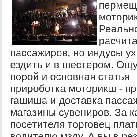
пермещ
мотори
Реальн
расчита
пассажиров, но индусы у
ездить и в шестером. Ощу
порой и основная статья
прироботка моторикш - п
гашиша и доставка пасса
магазины сувениров. За к
посетителя торговец плат
водителю мзду. А вы в ре