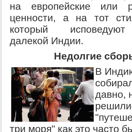
на европейские или р
ценности, а на тот сти
который исповедую
далекой Индии.
Недолгие сбор
В Инди
собира
давно, 
решили
"путеше
три моря" как это часто б