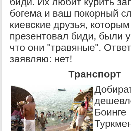
биди. Их любит курить за
богема и ваш покорный сл
киевские друзья, которым
презентовал биди, были 
что они "травяные". Отве
заявляю: нет!
Транспорт
Добира
дешевл
Боинге
Туркме