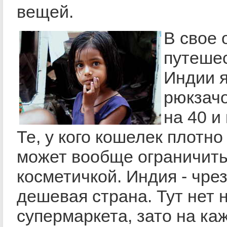
вещей.
В свое 
путеше
Индии я
рюкзачо
на 40 и
Те, у кого кошелек плотно
может вообще ограничит
косметичкой. Индия - чре
дешевая страна. Тут нет 
супермаркета, зато на каж