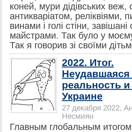
коней, мури дідівських веж, 
антикваріатом, реліквіями, п
винами і голі стіни, завішані
майстрами. Так було у моєму
Так я говорив зі своїми дітьм
2022. Итог.
Неудавшаяся
реальность и
Украине
27 декабря 2022, А
Несмиян
Главным глобальным итогом