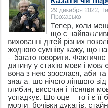
Казати чи пер
29 декабря 2022, Т
Прохасько
Тепер, коли мен
що є найважлив
вихованні дітей різних поколі
жодного сумніву кажу, що н
– багато говорити. Фактично
дитину у стихію мови і мовл
вона з нею зрослася, аби та
знала, що нічого ліпшого від
глибин, височин і тісняви мо
успадкує. Що оце – то і є її б
морги, бочівки дукатів, стай