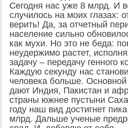
Сегодня нас уже 8 млрд. И в
случилось на моих глазах: 
верить! Да, за отчетный пер
население сильно обновило
как мухи. Но это не беда: п
неудержимо растет, исполня
задачу – передачу генного к
Каждую секунду нас станови
человека больше. Основной
дают Индия, Пакистан и аф
страны южнее пустыни Саха
году наш вид достигнет пика
млрд. Дальше ученые предр
спад. И, добавлю от себя –