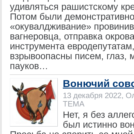
удивляться рашистскому кре
Потом были демонстративн
«окувалдживание» провини
вагнеровца, отправка окров
инструмента евродепутатам
взрывоопасны писем, глаз,
пауков…
Вонючий сов
13 декабря 2022, О
ТЕМА
Нет, я без алле
был истинно во