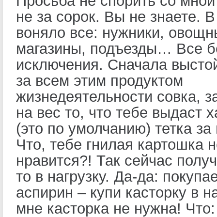
Просьба не спорить со мной
не за сорок. Вы не знаете. В
воняло все: нужники, овощ
магазины, подъезды… Все б
исключения. Сначала высто
за всем этим продуктом
жизнедеятельности совка, з
на вес то, что тебе выдаст 
(это по умолчанию) тетка за
Что, тебе гнилая картошка н
нравится?! Так сейчас получ
то в нагрузку. Да-да: покупа
аспирин – купи касторку в на
мне касторка не нужна! Что: