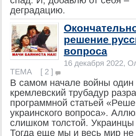
деградацию.
Окончательн
решение русс
вопроса
16 декабря 2022, О
ТЕМА [ 2 ]
В самом начале войны один
кремлевский трубадур разр
программной статьей «Реше
украинского вопроса». Алл
слишком толстой. Украинцы
Тогда еще мы и весь мир не