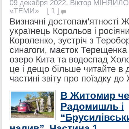
09 декабря 2022, Віктор МІНЯЙЛО
«ТЕМИ» [ 1 ]
Визначні достопам'ятності 
українець Корольов і росіян
Короленко, зустріч з Теробо
синагоги, маєток Терещенка
озеро Кита та водоспад Хол
це і дещо більше читайте в д
частині звіту про поїздку д
В Житомир че
Радомишль і
“Брусилівськ
налив”. Частина 1