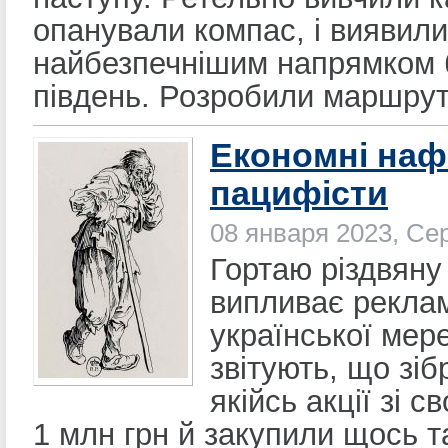
опанували компас, і виявили
найбезпечнішим напрямком 
південь. Розробили маршрут 
Економні наф
пацифісти
08 января 2023, Се
Гортаю різдвяну 
випливає рекла
української мере
звітують, що зіб
якійсь акції зі св
1 млн грн й закупили щось 