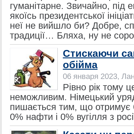
гуманітарне. Звичайно, під е
якоїсь президентської ініціат
неї не вийшло би? Добре, с
традиції… Бляха, ну не сор
Стискаючи са
обійма
06 января 2023, Ла
Рівно рік тому 
неможливим. Німецький уря
пишається тим, що отримує 
0% нафти і 0% вугілля з росі