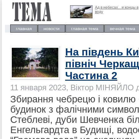
Ад в небесах... и концы в
воду
главная
новости
главная тема
вечная тема
На південь Ки
північ Черкащ
Частина 2
11 января 2023, Віктор МІНЯЙЛО
Збирання чебрецю і ковилю 
будинок з фалічними симво
Стеблеві, дуби Шевченка бі
Енгельгардта в Будищі, вод