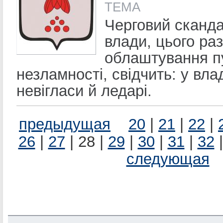
ТЕМА
Черговий сканда
влади, цього ра
облаштування п
незламності, свідчить: у влад
невігласи й ледарі.
предыдущая
20
|
21
|
22
|
26
|
27
| 28 |
29
|
30
|
31
|
32
следующая