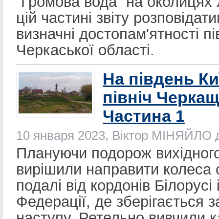
“Громова вода” на околицях 
цій частині звіту розповідат
визначні достопам'ятності пі
Черкаської області.
На південь Ки
північ Черкащ
Частина 1
10 января 2023, Віктор МІНЯЙЛО
Плануючи подорож вихідного
вирішили направити колеса с
подалі від кордонів Білорусі 
Федерації, де зберігається з
наступу. Ретельно вивчили к