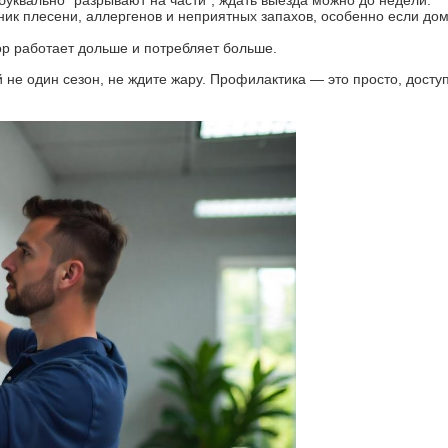
уквально "разрывают на части", ждать выезда можно до недели.
ик плесени, аллергенов и неприятных запахов, особенно если дом
р работает дольше и потребляет больше.
 не один сезон, не ждите жару. Профилактика — это просто, досту