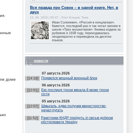
Вся правда про Совок – в одной книге. Нет, в
двух
ия.
12. 06. 2026 | 00:47 , Олег Ельцов, Тема
Иван Солоневич, «Россия в концлагере».
Кажется, последний раз я так читал запоем в
школе «Трех мушкетеров». Книжка издана за
анные
рубежом в 1938 году, переиздавалась
неоднократно и переведена на десятки
языков.
новости
07 августа 2026
Появился мощный военный блок
[14:18]
шем доме
06 августа 2026
Екс-послиця трохи вкрала й може трохи
[12:01]
сісти
05 августа 2026
Шмыгаль, едва получив министерство,
[12:07]
начал пугать
ько
Ракетники КНДР приїдуть зі своъм добром
[11:52]
обстрілювати Україну