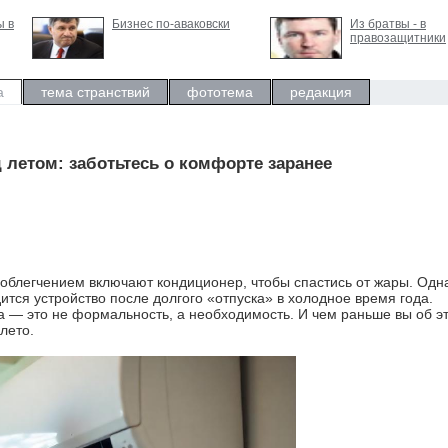
ы в
Бизнес по-аваковски
Из братвы - в
правозащитники
а
тема странствий
фототема
редакция
летом: заботьтесь о комфорте заранее
облегчением включают кондиционер, чтобы спастись от жары. Одн
ится устройство после долгого «отпуска» в холодное время года.
 — это не формальность, а необходимость. И чем раньше вы об э
лето.