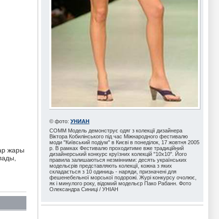
© фото:
УНИАН
COMM Модель демонструє одяг з колекції дизайнера
Віктора Кобилінського під час Міжнародного фестивалю
моди "Київський подіум" в Києві в понеділок, 17 жовтня 2005
р. В рамках Фестивалю проходитиме вже традиційний
гар жары
дизайнерський конкурс круїзних колекцій "10х10". Його
лады,
правила залишаються незмінними: десять українських
модельєрів представляють колекції, кожна з яких
складається з 10 одиниць - наряди, призначені для
фешенебельної морської подорожі. Журі конкурсу очолює,
як і минулого року, відомий модельєр Пако Рабанн. Фото
Олександра Синиці / УНІАН