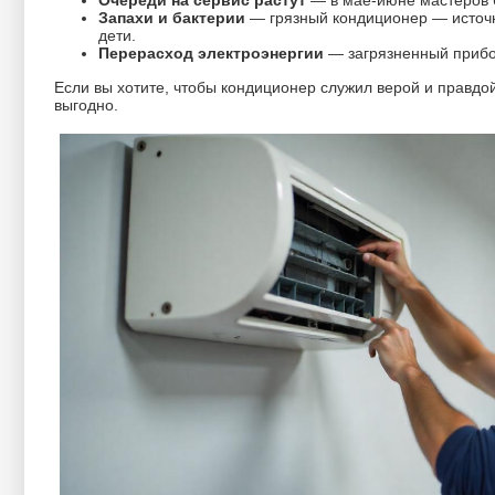
Очереди на сервис растут
— в мае-июне мастеров б
Запахи и бактерии
— грязный кондиционер — источн
дети.
Перерасход электроэнергии
— загрязненный прибо
Если вы хотите, чтобы кондиционер служил верой и правдой
выгодно.