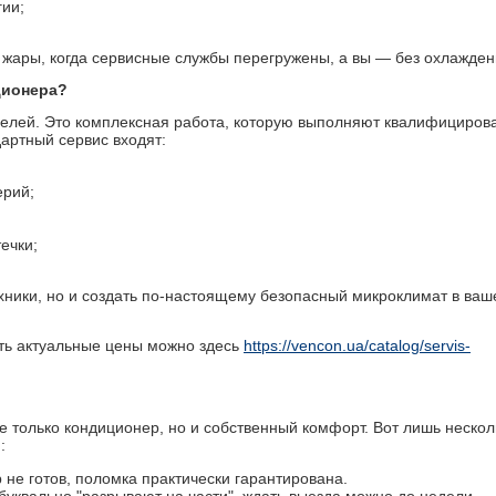
гии;
ар жары, когда сервисные службы перегружены, а вы — без охлажден
ционера?
нелей. Это комплексная работа, которую выполняют квалифициров
артный сервис входят:
ерий;
ечки;
ехники, но и создать по-настоящему безопасный микроклимат в ва
еть актуальные цены можно здесь
https://vencon.ua/catalog/servis-
е только кондиционер, но и собственный комфорт. Вот лишь нескол
:
не готов, поломка практически гарантирована.