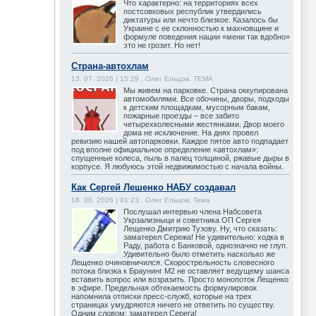
Что характерно: на территориях всех
постсовковых республик утвердились
диктатуры или нечто близкое. Казалось бы
Украине с ее склонностью к махновщине и
формуле поведения нации «мени так вдобно»
это не грозит. Но нет!
Страна-автохлам
13. 07. 2026 | 15:29 , Олег Ельцов. ТЕМА
Мы живем на парковке. Страна оккупирована
автомобилями. Все обочины, дворы, подходы
к детским площадкам, мусорным бакам,
пожарные проезды – все забито
четырехколесными жестянками. Двор моего
дома не исключение. На днях провел
ревизию нашей автопарковки. Каждое пятое авто подпадает
под вполне официальное определение «автохлам»:
спущенные колеса, пыль в палец толщиной, ржавые дыры в
корпусе. Я любуюсь этой недвижимостью с начала войны.
Как Сергей Лешенко НАБУ создавал
18. 06. 2026 | 01:23 , Олег Ельцов, Тема
Послушал интервью члена Набсовета
Укрзализныци и советника ОП Сергея
Лещенко Дмитрию Тузову. Ну, что сказать:
заматерел Сережа! Не удивительно: ходка в
Раду, работа с Банковой, однозначно не глуп.
Удивительно было отметить насколько же
Лещенко очиновничился. Скорострельность словесного
потока близка к Браунинг М2 не оставляет ведущему шанса
вставить вопрос или возразить. Просто монопоток Лещенко
в эфире. Предельная обтекаемость формулировок
напомнила отписки пресс-служб, которые на трех
страницах умудряются ничего не ответить по существу.
Одним словом: заматерел Серега!