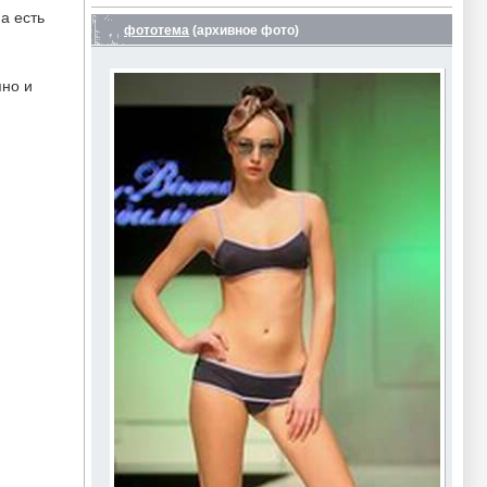
а есть
фототема
(архивное фото)
пно и