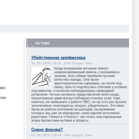
по теме
Убийственная арифметика
06. 08. 2026 | 10:19 , Олег Ельцов, Тема
Когда вчерашним вечером грянул
неанонсированный ливень с молниями и
громом, мои собаки проявили лучшие
качества породы. Они были
аристократически сдержаны, не лезли под
лавку, просто подтянулись поближе к хозяину
ако
под навесом, стоически наблюдающему природный
катаклизм. Ночью началось представление иного рода,
том
пошатнувшее даже мегаустойчивую психику псов. Нам,
конечно, не привыкать к работе ПВО, но на этот раз бухало
эксклюзивно: многократно, мощно, убедительно. Это явно
была не работа охотников на шахедов, на жужжание
которых мы уже не реагируем: свою партию исполняли
ракетчики. Глянул в «Телегу»: так точно, массированная
атака баллистики на Киев и область.
Совок форэва?
04. 08. 2026 | 15:04 , Олег Ельцов, Тема