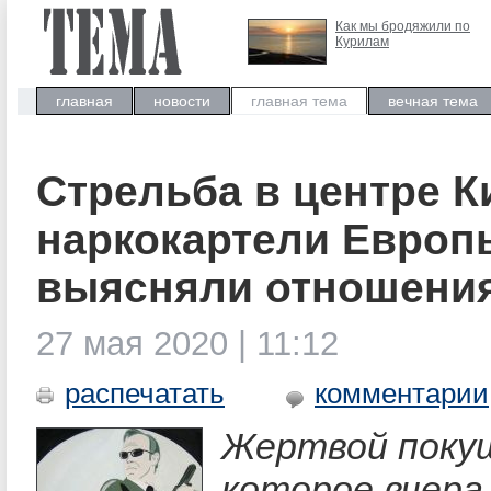
Как мы бродяжили по
Курилам
главная
новости
главная тема
вечная тема
Стрельба в центре К
наркокартели Европ
выясняли отношени
27 мая 2020 | 11:12
распечатать
комментарии
Жертвой поку
которое вчера