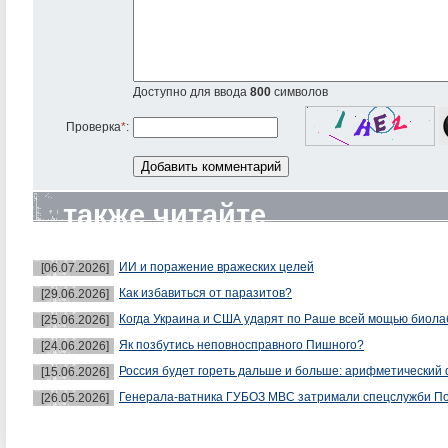
Доступно для ввода
800
символов
Проверка
*
:
также читайте
ИИ и поражение вражеских целей
[06.07.2026]
Как избавиться от паразитов?
[29.06.2026]
Когда Украина и США ударят по Раше всей мощью биол
[25.06.2026]
Як позбутись неповносправного Пишного?
[24.06.2026]
Россия будет гореть дальше и больше: арифметический 
[15.06.2026]
Генерала-ватника ГУБОЗ МВС затримали спецслужби П
[26.05.2026]