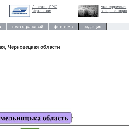
Левочкин, ЕРIC,
Амстердамская
Укртелеком
велореволюция
а
тема странствий
фототема
редакция
ая, Черновецкая области