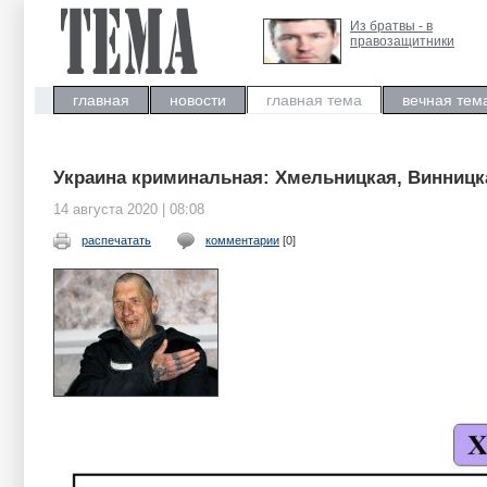
Из братвы - в
правозащитники
главная
новости
главная тема
вечная тем
Украина криминальная: Хмельницкая, Винницк
14 августа 2020 | 08:08
распечатать
комментарии
[0]