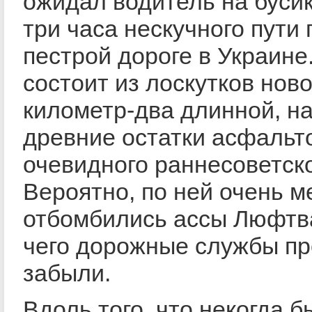
ожидал водитель на буси
три часа нескучного пути
пестрой дороге в Украине
состоит из лоскутков нов
километр-два длинной, н
древние остатки асфальто
очевидного раннесоветско
Вероятно, по ней очень м
отбомбились ассы Люфтв
чего дорожные службы пр
забыли.
Вдоль того, что некогда б