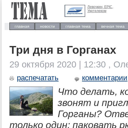
Левочкин, ЕРIC,
Укртелеком
главная
новости
главная тема
вечная тема
Три дня в Горганах
29 октября 2020 | 12:30 , О
распечатать
комментарии
Что делать, к
звонят и приг
Горганы? Отв
только один: паковать рю