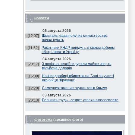
новости
05 августа 2026
Шмыгаль, едва получив министерство,
[12:07]
начал пугать
Ракетники КНДР приїдуть зі своъм добром
[11:52]
обстрілювати Україну
04 августа 2026
З лохів на пенсії видурили майже чверть
[20:17]
мільйона доларів
Нові подробиці вбивства на Балі за участі
[15:09]
екс-бійця "Кракену"
Самоуничтожение окупантов в Крыму
[12:20]
03 августа 2026
Большая грудь - секрет успеха в велоспорте
[23:13]
фототема
(архивное фото)