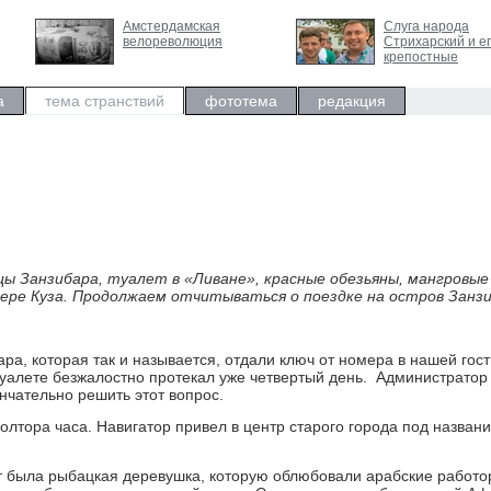
Амстердамская
Слуга народа
велореволюция
Стрихарский и е
крепостные
а
тема странствий
фототема
редакция
 Занзибара, туалет в «Ливане», красные обезьяны, мангровые 
щере Куза. Продолжаем отчитываться о поездке на остров Занзи
ра, которая так и называется, отдали ключ от номера в нашей гос
туалете безжалостно протекал уже четвертый день. Администратор
нчательно решить этот вопрос.
ора часа. Навигатор привел в центр старого города под назван
ыла рыбацкая деревушка, которую облюбовали арабские работо