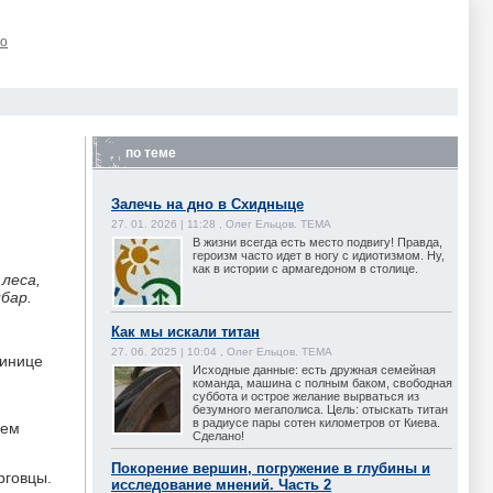
го
по теме
Залечь на дно в Схидныце
27. 01. 2026 | 11:28 , Олег Ельцов. ТЕМА
В жизни всегда есть место подвигу! Правда,
героизм часто идет в ногу с идиотизмом. Ну,
как в истории с армагедоном в столице.
леса,
бар.
Как мы искали титан
27. 06. 2025 | 10:04 , Олег Ельцов. ТЕМА
тинице
Исходные данные: есть дружная семейная
команда, машина с полным баком, свободная
суббота и острое желание вырваться из
безумного мегаполиса. Цель: отыскать титан
в радиусе пары сотен километров от Киева.
ием
Сделано!
Покорение вершин, погружение в глубины и
рговцы.
исследование мнений. Часть 2