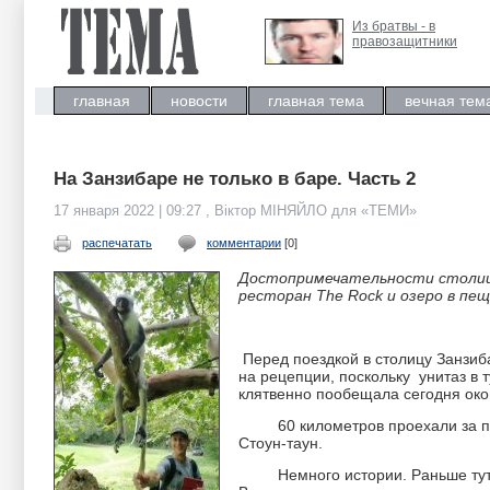
Из братвы - в
правозащитники
главная
новости
главная тема
вечная тем
На Занзибаре не только в баре. Часть 2
17 января 2022 | 09:27 , Віктор МІНЯЙЛО для «ТЕМИ»
распечатать
комментарии
[0]
Достопримечательности столицы
ресторан The Rock и озеро в пе
Перед поездкой в столицу Занзиба
на рецепции, поскольку унитаз в 
клятвенно пообещала сегодня око
60 километров проехали за полт
Стоун-таун.
Немного истории. Раньше тут б