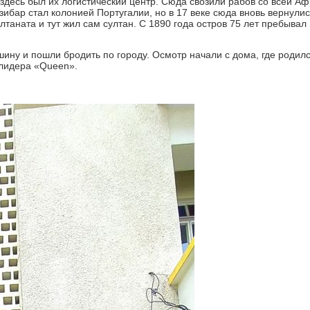
десь был их логистический центр. Сюда свозили рабов со всей Аф
ибар стал колонией Португалии, но в 17 веке сюда вновь вернулис
лтаната и тут жил сам султан. С 1890 года остров 75 лет пребывал
у и пошли бродить по городу. Осмотр начали с дома, где родил
лидера «Queen».