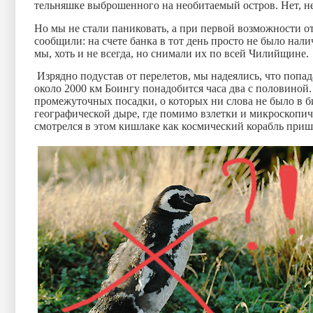
тельняшке выброшенного на необитаемый остров. Нет, 
Но мы не стали паниковать, а при первой возможности от
сообщили: на счете банка в тот день просто не было нал
мы, хоть и не всегда, но снимали их по всей Чилийщине.
Изрядно подустав от перелетов, мы надеялись, что попа
около
2000 км
Боингу понадобится часа два с половиной.
промежуточных посадки, о которых ни слова не было в би
географической дыре, где помимо взлетки и микроскопи
смотрелся в этом кишлаке как космический корабль приш