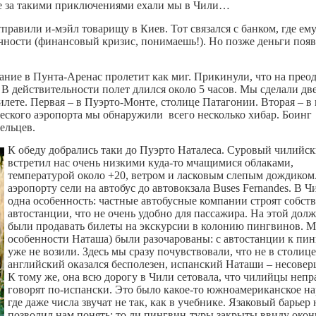
не за такими приключениями ехали мы в Чили…
правили и-мэйл товарищу в Киев. Тот связался с банком, где ем
ичности (финансовый кризис, понимаешь!). Но позже деньги поя
дание в Пунта-Аренас пролетит как миг. Прикинули, что на прео
 В действительности полет длился около 5 часов. Мы сделали дв
лете. Первая – в Пуэрто-Монте, столице Патагонии. Вторая – в
ческого аэропорта мы обнаружили
всего несколько хибар. Боинг
ельцев.
К обеду добрались таки до Пуэрто Наталеса. Суровый чилийс
встретил нас очень низкими куда-то мчащимися облаками,
температурой около +20, ветром и ласковым слепым дождиком
аэропорту сели на автобус до автовокзала Buses Fernandes. В Ч
одна особенность: частные автобусные компании строят собст
автостанции, что не очень удобно для пассажира. На этой дол
были продавать билеты на экскурсии в колонию пингвинов. М
особенности Наташа) были разочарованы: с автостанции к пи
уже не возили. Здесь мы сразу почувствовали, что не в столице
английский оказался бесполезен, испанский Наташи – несовер
К тому же, она всю дорогу в Чили сетовала, что чилийцы неп
говорят по-испански. Это было какое-то южноамериканское на
где даже числа звучат не так, как в учебнике. Язаковый барьер 
позволил нам понять: то ли пингвин-туры закрыты ввиду око