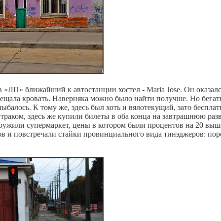
 «ЛП» ближайший к автостанции хостел - Maria Jose. Он оказал
мещала кровать. Наверняка можно было найти получше. Но бегат
лыбалось. К тому же, здесь был хоть и вялотекущий, зато беспла
втраком, здесь же купили билеты в оба конца на завтрашнюю раз
аружили супермаркет, цены в котором были процентов на 20 выше
в и повстречали стайки провинциального вида тинэджеров: пор