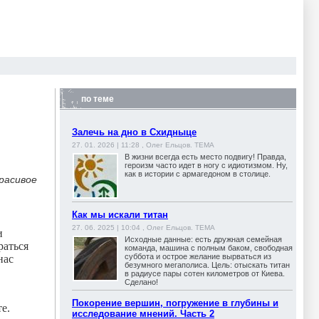
по теме
Залечь на дно в Схидныце
27. 01. 2026 | 11:28 , Олег Ельцов. ТЕМА
В жизни всегда есть место подвигу! Правда,
героизм часто идет в ногу с идиотизмом. Ну,
как в истории с армагедоном в столице.
красивое
Как мы искали титан
27. 06. 2025 | 10:04 , Олег Ельцов. ТЕМА
и
Исходные данные: есть дружная семейная
раться
команда, машина с полным баком, свободная
суббота и острое желание вырваться из
нас
безумного мегаполиса. Цель: отыскать титан
в радиусе пары сотен километров от Киева.
Сделано!
Покорение вершин, погружение в глубины и
е.
исследование мнений. Часть 2