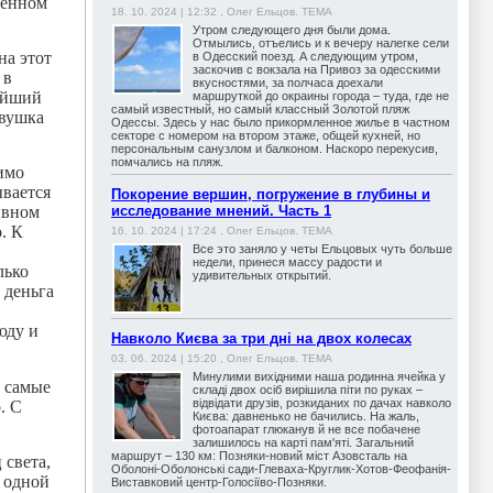
ренном
18. 10. 2024 | 12:32 , Олег Ельцов. ТЕМА
Утром следующего дня были дома.
Отмылись, отъелись и к вечеру налегке сели
на этот
в Одесский поезд. А следующим утром,
заскочив с вокзала на Привоз за одесскими
 в
вкусностями, за полчаса доехали
жайший
маршруткой до окраины города – туда, где не
самый известный, но самый классный Золотой пляж
евушка
Одессы. Здесь у нас было прикормленное жилье в частном
секторе с номером на втором этаже, общей кухней, но
персональным санузлом и балконом. Наскоро перекусив,
помчались на пляж.
имо
ывается
Покорение вершин, погружение в глубины и
исследование мнений. Часть 1
ивном
. К
16. 10. 2024 | 17:24 , Олег Ельцов. ТЕМА
Все это заняло у четы Ельцовых чуть больше
недели, принеся массу радости и
лько
удивительных открытий.
 деньга
юду и
Навколо Києва за три дні на двох колесах
03. 06. 2024 | 15:20 , Олег Ельцов. ТЕМА
Минулими вихідними наша родинна ячейка у
е самые
складі двох осіб вирішила піти по руках –
відвідати друзів, розкиданих по дачах навколо
. С
Києва: давненько не бачились. На жаль,
фотоапарат глюканув й не все побачене
залишилось на карті пам'яті. Загальний
маршрут – 130 км: Позняки-новий міст Азовсталь на
 света,
Оболоні-Оболонські сади-Глеваха-Круглик-Хотов-Феофанія-
в одной
Виставковий центр-Голосіїво-Позняки.