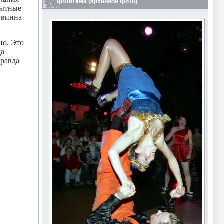
фототема
(архивное фото)
сытные
гвинна
но. Это
да
правда