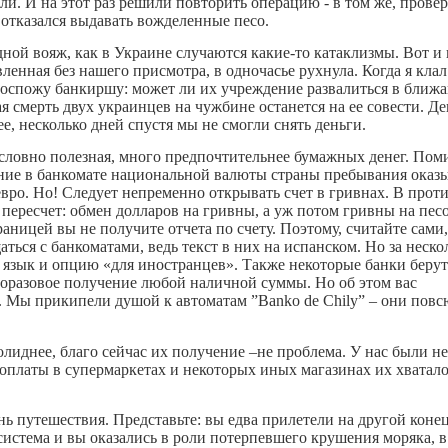
ли. И на этот раз решили повторить операцию - в том же, прове
и отказался выдавать вожделенные песо.
дной вояж, как в Украине случаются какие-то катаклизмы. Вот и 
вленная без нашего присмотра, в одночасье рухнула. Когда я клал
л госпожу банкиршу: может ли их учреждение развалиться в бли
ая смерть двух украинцев на чужбине останется на ее совести. Д
ее, несколько дней спустя мы не смогли снять деньги.
условно полезная, много предпочтительнее бумажных денег. Пом
ение в банкомате национальной валюты страны пребывания оказ
вро. Но! Следует непременно открывать счет в гривнах. В прот
пересчет: обмен долларов на гривны, а уж потом гривны на песо
раницей вы не получите отчета по счету. Поэтому, считайте сами,
аться с банкоматами, ведь текст в них на испанском. Но за неско
 язык и опцию «для иностранцев». Также некоторые банки берут
иноразовое получение любой наличной суммы. Но об этом вас
ь). Мы прикипели душой к автоматам ”
Banko
de
Chily
” – они повс
солиднее, благо сейчас их получение –не проблема. У нас были н
 оплаты в супермаркетах и некоторых иных магазинах их хватало
 путешествия. Представьте: вы едва прилетели на другой конец
система и вы оказались в роли потерпевшего крушения моряка, 