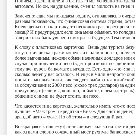
Причем, в день прилета в Сантьяго мы успешно это сдела
автомате. Но он, на удивление, сменил милость на гнев 
Замечено: едва мы покидаем родину, отправляясь в очере
раз нам показалось, что финансовая система страны, оста
Киеве деньги на карточку, то несколько раз переспроси
месяц? И предупредил: если она меня обманет, то голодн
заверила: их банк уверено смотрит в будущее. Тем не мен
К слову о пластиковых карточках.
Вещь для туриста без
отсутствия риска кражи кошелька с наличностью, получ
более выгодным, нежели обмен наличных долларов или е
случае при получении песо будет производиться двойной 
тому же, курс в банкомате выгоднее. Есть одно «но»: за г
сколько денег у вас осталось. И еще: в Чили непросто общ
попыток мы выяснили, как следует выбирать английский
за обслуживание: 2000 песо (около трех долларов) за ед
предупредят (если вы, конечно, поймете, о чем идет реч
общение с ними не будет стоить ни песо.
Что касается типа карточки, желательно иметь что-то по
лучшие: «Маэстро» и кредитка «Виза». Для снятия денег,
арендой авто – хуже. Но об этом – в следующий раз.
Возвращаясь к нашему финансовому фиаско на третий день
как за вами словно сожженный мост рухнула банковская 