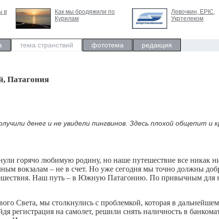
ы в
Как мы бродяжили по
Левочкин, ЕРIC,
Курилам
Укртелеком
а
тема странствий
фототема
редакция
уй, Патагония
получили денег и не увидели пингвинов. Здесь плохой общепит и 
нули горячо любимую родину, но наше путешествие все никак н
ным вокзалам – не в счет. Но уже сегодня мы точно должны доб
тешествия. Наш путь – в Южную Патагонию. По привычным для 
ого Света, мы столкнулись с проблемкой, которая в дальнейшем
дя регистрация на самолет, решили снять наличность в банкомат