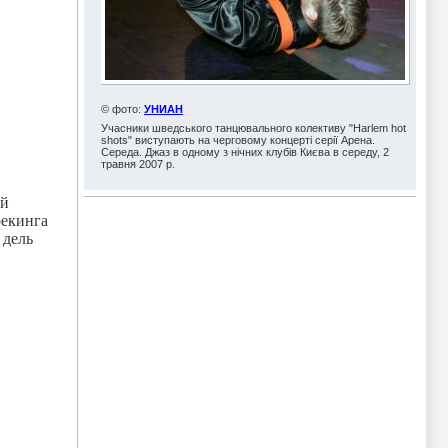
© фото:
УНИАН
Учасники шведського танцювального колективу "Harlem hot
shots" виступають на черговому концерті серії Арена.
Середа. Джаз в одному з нічних клубів Києва в середу, 2
травня 2007 р.
ей
рекинга
 дель