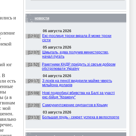
у
вились и
новости
06 августа 2026
доление
Екс-послиця трохи вкрала й може трохи
[12:01]
е
сісти
 некой
05 августа 2026
Шмыгаль, едва получив министерство,
[12:07]
начал пугать
кий юг
Ракетники КНДР приїдуть зі своъм добром
[11:52]
обстрілювати Україну
. В
04 августа 2026
или есть
З лохів на пенсії видурили майже чверть
[20:17]
мільйона доларів
венные
жны
Нові подробиці вбивства на Балі за участі
[15:09]
ы (а в
екс-бійця "Кракену"
нгвинам
Самоуничтожение окупантов в Крыму
[12:20]
: мой
03 августа 2026
шенен.
Большая грудь - секрет успеха в велоспорте
[23:13]
равильно
речие,
не
нчания