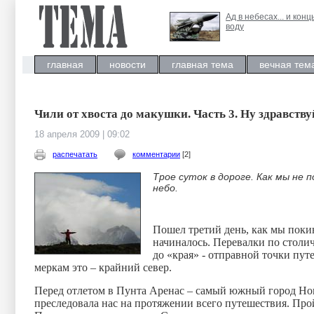
Ад в небесах... и конц
воду
главная
новости
главная тема
вечная тем
Чили от хвоста до макушки. Часть 3. Ну здравств
18 апреля 2009 | 09:02
распечатать
комментарии
[2]
Трое суток в дороге. Как мы не 
небо.
Пошел третий день, как мы поки
начиналось. Перевалки по столич
до «края» - отправной точки пу
меркам это – крайний север.
Перед отлетом в Пунта Аренас – самый южный город Нов
преследовала нас на протяжении всего путешествия. Прой