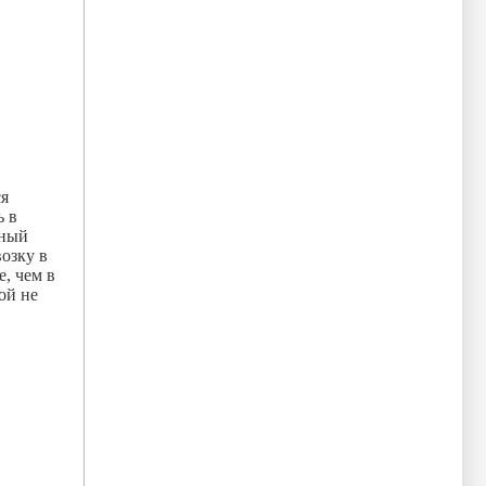
ся
ь в
тный
возку в
, чем в
ой не