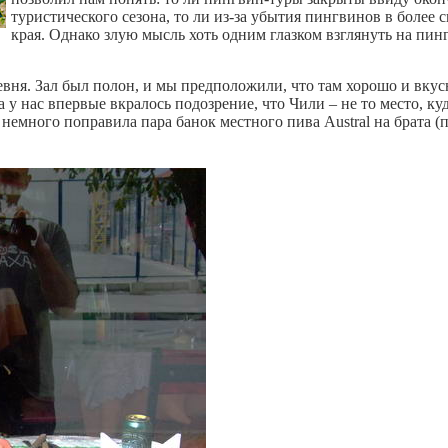
туристического сезона, то ли из-за убытия пингвинов в более 
края. Однако злую мысль хоть одним глазком взглянуть на пин
вня. Зал был полон, и мы предположили, что там хорошо и вкус
 у нас впервые вкралось подозрение, что Чили – не то место, ку
ю немного поправила пара банок местного пива
Austral
на брата (