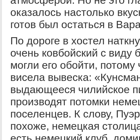
атмосферой. Но не это гл
оказалось настолько вкусн
готов был остаться в Вара
По дороге в хостел наткн
очень ковбойский с виду 
могли его обойти, потому
висела вывеска: «Кунсман
выдающееся чилийское пи
производят потомки неме
поселенцев. К слову, Пуэ
похоже, немецкая столица
есть немецкий клуб, доми