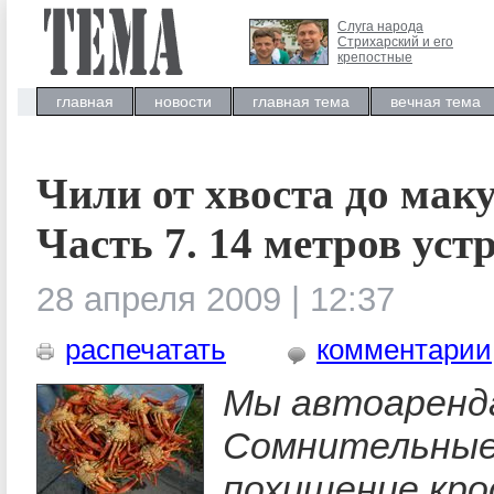
Слуга народа
Стрихарский и его
крепостные
главная
новости
главная тема
вечная тема
Чили от хвоста до мак
Часть 7. 14 метров уст
28 апреля 2009 | 12:37
распечатать
комментарии
Мы автоаренд
Сомнительные
похищение кро