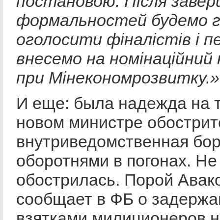
постановою. Після заве
формальностей будемо г
оголосити фіналістів і п
внесемо на номінаційний
при Мінекономрозвитку.
»
И еще: была надежда на т
новом министре обострит
внутриведомственная бор
оборотнями в погонах. Не
обострилась. Порой Авак
сообщает в ФБ о задержа
взятками милиционеров 