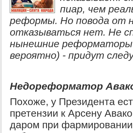
пиар, чем реа
реформы. Но повода от 
отказываться нет. Не с
нынешние реформаторы
вероятно) - придут след
Недореформатор Авак
Похоже, у Президента ес
претензии к Арсену Авако
даром при фармировании