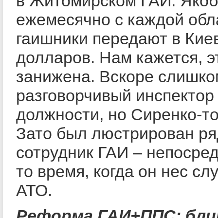
в Житомирском ГАИ. Яко
ежемесячно с каждой обл
гаишники передают в Кие
долларов. Нам кажется, э
занижена. Вскоре слишко
разговорчивый инспектор
должности, но Сиренко-то 
Зато был люстрирован р
сотрудник ГАИ – непосре
то время, когда он нес сл
АТО.
Реформа ГАИ+ППС: бли