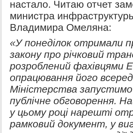
настало. Читаю отчет за
министра инфраструктур
Владимира Омеляна:
«
У понеділок отримали 
закону про річковий тра
розроблений фахівцями Е
опрацювання його всеред
Міністерства запустимо
публічне обговорення. Н
у цьому році нарешті о
рамковий документ, у виг