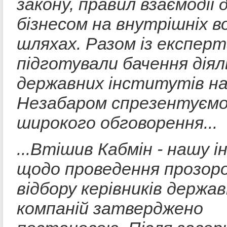
закону, правил взаємодії 
бізнесом на внутрішніх в
шляхах. Разом із експер
підготували бачення дія
державних інститутів на 
Незабаром спрезентуємо
широкого обговорення...
...Втішив Кабмін - нашу і
щодо проведення прозор
відбору керівників держа
компаній затверджено