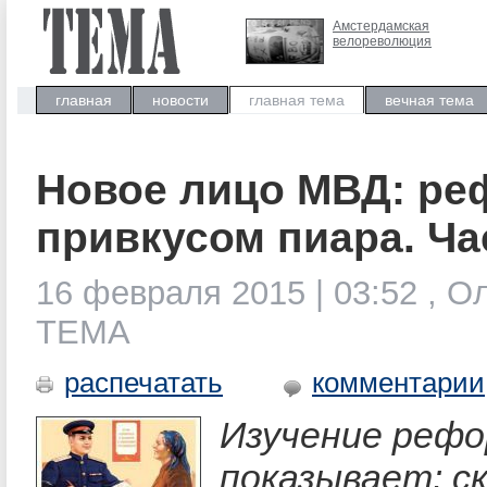
Амстердамская
велореволюция
главная
новости
главная тема
вечная тема
Новое лицо МВД: ре
привкусом пиара. Ча
16 февраля 2015 | 03:52 , О
ТЕМА
распечатать
комментарии
Изучение реф
показывает: с