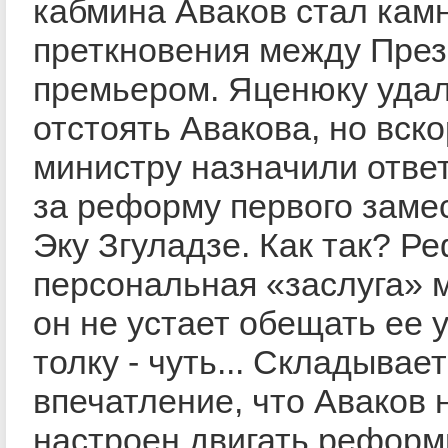
кабмина Аваков стал кам
преткновения между През
премьером. Яценюку уда
отстоять Авакова, но вск
министру назначили отве
за реформу первого заме
Эку Згуладзе. Как так? Р
персональная «заслуга» 
он не устает обещать ее у
толку - чуть... Cкладывае
впечатление, что Аваков 
настроен двигать реформ