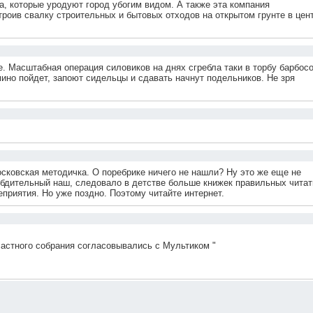
а, которые уродуют город убогим видом. А также эта компания
роив свалку строительных и бытовых отходов на открытом грунте в цен
. Масштабная операция силовиков на днях сгребла таки в торбу барбосо
мино пойдет, запоют сидельцы и сдавать начнут подельников. Не зря
сковская методичка. О поребрике ничего не нашли? Ну это же еще не
, бдительный наш, следовало в детстве больше книжек правильных читат
приятия. Но уже поздно. Поэтому читайте интернет.
ластного собрания согласовывались с Мультиком "