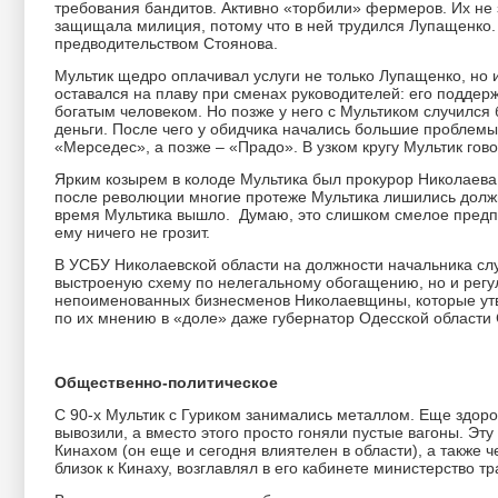
требования бандитов. Активно «торбили» фермеров. Их не 
защищала милиция, потому что в ней трудился Лупащенко
предводительством Стоянова.
Мультик щедро оплачивал услуги не только Лупащенко, но и
оставался на плаву при сменах руководителей: его поддер
богатым человеком. Но позже у него с Мультиком случился
деньги. После чего у обидчика начались большие проблемы
«Мерседес», а позже – «Прадо». В узком кругу Мультик гово
Ярким козырем в колоде Мультика был прокурор Николаева К
после революции многие протеже Мультика лишились должно
время Мультика вышло. Думаю, это слишком смелое предп
ему ничего не грозит.
В УСБУ Николаевской области на должности начальника слу
выстроеную схему по нелегальному обогащению, но и регул
непоименованных бизнесменов Николаевщины, которые утве
по их мнению в «доле» даже губернатор Одесской области 
Общественно-политическое
С 90-х Мультик с Гуриком занимались металлом. Еще здор
вывозили, а вместо этого просто гоняли пустые вагоны. Эт
Кинахом (он еще и сегодня влиятелен в области), а также 
близок к Кинаху, возглавлял в его кабинете министерство т