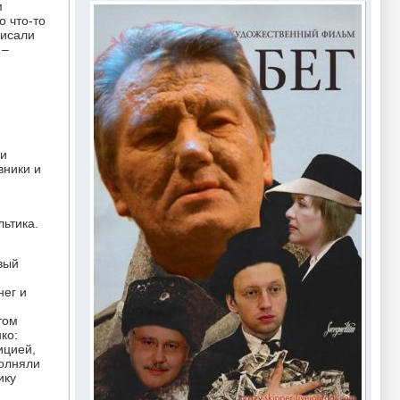
м
о что-то
писали
 –
 и
вники и
ьтика.
вый
нег и
том
ко:
ицией,
полняли
ику