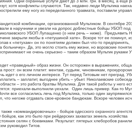
ияния. Одни охранные услуги дают до 3 млн. грн. в месяц, а еще р
езут, хотя конфликты случаются. Так, недавно люди Мультика наеха
рострелили ему ногу из переделанного травмата, поставили управ
андитской комбинации, организованной Мультиком. В сентябре 20
али в наручники и увезли на допрос доблестные бойцы УБОП под
Николаевского УБОП Лупащенко (о нем речь – ниже). Предъявить 
ичине закрыли якобы в «петушиной хате». Вскоре тот ее покинул, и
опав к «петухам» он по понятиям должен был что-то предпринять,
а больничку». Да, это могло стоить ему жизни, но воровские поняти
оспринимают не очень серьезно – таким образом Мультик руками
ведет «праведный» образ жизни. Он осторожен в выражениях, обща
а прост: он всем платит: ментам, судьям, чиновникам, прокурорски
ечь идет о его личном интересе. Тут перед Титовым нет преград. У
латить – заплатит, выгоднее убить – убьет. Николаевские собесед
области – это работа братвы Мультика. Для такой работы у него ес
етятся: приехали-выполнили-уехали. Один лишь пример. Как-то Му
очти все согласились лечь под Мультика, только один заупрямился
л, что негоже отдавать свое-кровное бандюкам. Вскоре человек исч
т также «коммандировочных» - бойцов одесского охранного агентст
 бойцов, как это было при рейдерских захватах земель хозяйства
стояния селян с боевиками. Результат: пятерых хлеборобов ранили
сем руководил Титов.