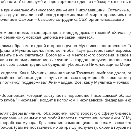
бласти. У спецслужб и воров принцип один: за «базар» отвечать 
не криминально-бизнесового движения Николаевщины. Остальные,
два друга начали свой поход в криминальный мир, отправились в 
сключением Самохи – бывшего сотрудника СБУ, организиовавшего
иком еще щемили кооператоров, город «держал» грозный «Хача» - 
ом семейно-кумовская цепочка не заканчивается.
 таким образом: с одной стороны группа Мультика с постаревшим Т
нфликт и Мультик сделал многое, чтобы Наум растерял свой воровс
тавить с ним считаться. Богомаз – из ментовского сословия, в свое
гоняя вагонами алюминиевые чушки за кордон, получая полновесн
за в свое время трудился будущий губернатор Николаевщины Мери
сиделец. Как и Мультик, начинал «под Тазиком», выбивал долги, р
хозяйстве, обложил данью чуть ли не всех фермеров Вознесенского
 политику, поддерживал Антимайдан. Все, как у Мультика – только
Вороновка», который выступает в первенстве Николаевской облас
 клуба “Николаев”, входит в исполком Николаевской федерации ф
елят сферы влияния, оба освоили чисто воровскую сферу бизнеса
нтированные деньги: при любой власти и состоянии экономики. У М
переработка мусора. Крышевание самогонщиков по селам, завоз «л
рафик (сам не поставляет, но за крышу получает), охрана грузов н