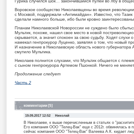
Гурика случился шок… закончившийся пулей во лбу в обще
Воровское сообщество Николаевщены во время революции в 
с Москвой, поддержали «Антимайдан». Известно, что Тазик
сделали намного больше, ибо были кровно заинтересованы
Планам Николаевской Новороссии не суждено было сбыться.
Мультик, похоже, нашел свое место в новой постреволюцио
скрывается, а значит спокоен за свою судьбу. Ходят слухи 
намекал генпрокурор Луценко, заявляя о том, что новый 
И назначение в Николаевскую область нового губернатора 
смутило Мультика.
Николаев полнится слухами, что Мультик общается с племя
с сыном генпрокурора Артемом Пшонкой. Ничего не меняет
Продолжение следует
Часть 2
комментарии [5]
19.09.2017 12:52 Николай
В Николаеве, к выше перечисленным в статьях о "расхитите
Его компания ООО "Телец-Вак" еще с 2012г. обвинялась в п
сейчас компания ООО "Телец-Вак" Валеева А.К. кидает люд