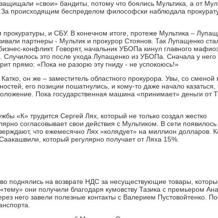
защищали «свои» бандиты, потому что боялись Мультика, а от Мул
. За происходящим беспределом философски наблюдала прокурат
 прокуратуры, и СБУ. В конечном итоге, протеже Мультика – Лупащ
живали партнеры - Мультик и прокурор Стоянов. Так Лупащенко ста
 бизнес-конфликт. Говорят, начальник УБОПа кинул главного мафио
. Случилось это после ухода Лупащенко из УБОПа. Сначала у него
рит прямо: «Пока не разорю эту гниду - не успокоюсь!»
атко, он же – заместитель областного прокурора. Увы, со сменой 
стей, его позиции пошатнулись, и кому-то даже начало казаться, 
оложение. Пока государственная машина «принимает» деньги от Т
жбы «К» трудится Сергей Лях, который не только создал жестко
ярно согласовывает свои действия с Мультиком. В сети появилос
рждают, что ежемесячно Лях «колядует» на миллион долларов. К
Саакашвили, который регулярно получает от Ляха 15%.
ово поднялись на возврате НДС за несуществующие товары, которы
у «тему» они получили благодаря кумовству Тазика с премьером Ан
через него завели полезные контакты с Валерием Пустовойтенко. П
ранспорта.