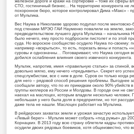
железной дороге и кражи на сортировке – тоже их сферы вл
СТО, гостиничный бизнес... На территорию конкурента не л
похоронное бюро, которое контролировал Дима «Макс» - п
от Мультика.
Вес Наума в Николаеве здорово подупал после ментовско-б
под стенами МРЭО ГАИ Науменко повалили на землю, заков
предводительством лучшего друга Мультика – начальника 
было нечего, ему просто подбросили пистолет и по этой пр
суда. Но вороское сообщество осудило Наума по-своему: п
например «вскрыться», то есть, порезать вены и попасть «н
суровы и однозначны… Поговаривают, что Наума сегодня в
добился ослабления влияния своего извечного конкурента.
Мультик, напротив, имея «правильную статью» за спиной, 
довольно мягко, ему нечего «предьявить». Секрет его успех
спецслужбистам, все с ним в доле. Суров он только когда р
для него – рядовой способ решения проблемы. Выгоднее зап
сообщали автору, что по их прикидкам около 90% убийств в 
группы киллеров из России и Молдовы. В городе они не св
наехал на маслоцех, которым владели несколько человек. П
небольшая у него была доля в предприятии, но тот рассуди
даже тела не нашли. Маслоцех работает на Мультика.
В рейдерских захватах земли и урожая зачастую используе
«Левый берег» - Мультик может собрать «под ружье» до 200
Корнацких. В 2013 году всю страну облетели кадры противо
осудили двоих рядовых боевиков, хотя общеизвестно, что в