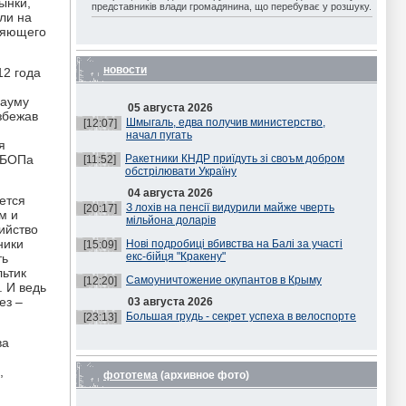
ынки,
представників влади громадянина, що перебуває у розшуку.
ли на
ляющего
новости
12 года
Науму
05 августа 2026
збежав
Шмыгаль, едва получив министерство,
[12:07]
начал пугать
я
 УБОПа
Ракетники КНДР приїдуть зі своъм добром
[11:52]
обстрілювати Україну
04 августа 2026
ется
З лохів на пенсії видурили майже чверть
[20:17]
м и
мільйона доларів
бийство
ники
Нові подробиці вбивства на Балі за участі
[15:09]
екс-бійця "Кракену"
ть
льтик
Самоуничтожение окупантов в Крыму
[12:20]
. И ведь
ез –
03 августа 2026
Большая грудь - секрет успеха в велоспорте
[23:13]
ва
,
фототема
(архивное фото)