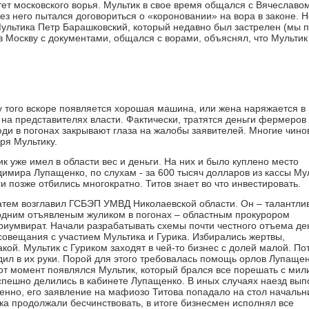
тет московского ворья. Мультик в свое время общался с Вячеславо
з него пытался договориться о «короновании» на вора в законе. Н
Мультика Петр Барашковский, который недавно был застрелен (мы 
в Москву с документами, общался с ворами, объяснял, что Мультик
 у того вскоре появляется хорошая машина, или жена наряжается в
а представителях власти. Фактически, тратятся деньги фермеров
юди в погонах закрывают глаза на жалобы заявителей. Многие чино
ря Мультику.
к уже имел в области вес и деньги. На них и было куплено место
мира Лупащенко, по слухам - за 600 тысяч долларов из кассы Мул
и позже отбились многократно. Титов знает во что инвестировать.
затем возглавил ГСБЭП УМВД Николаевской области. Он – талантли
 одним отъявленым жуликом в погонах – областным прокурором
иумвират. Начали разрабатывать схемы почти честного отъема де
овещания с участием Мультика и Гурика. Избирались жертвы,
ой. Мультик с Гуриком заходят в чей-то бизнес с долей малой. По
ил в их руки. Порой для этого требовалась помощь орлов Лупащен
тот момент появлялся Мультик, который брался все порешать с мил
успешно делились в кабинете Лупащенко. В иных случаях наезд вы
енно, его заявление на мафиозо Титова попадало на стол начальн
а продолжали бесчинствовать, в итоге бизнесмен исполнял все