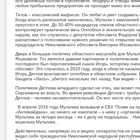
Все денежные потоки в гороблсвете, тендеры и отводы земе
любое прибыльное предприятие не проходит мимо его вним
Титов – классический мафиозо. Он любит и умет создавать 
Когда власть регионалов закончилась, Мультик с кампанией
преуспел в этом. До 30-40% кандидатур членов областного
контролирует практически весь Оппоблок и значительную ч
наружу, как это случилось с депутатом облсовета Федором
рапортовал о голосовании нужного решения по открытию к
председатель Николаевского облсовета Виктория Москален
Дверь в большую политику областного масштаба для Мульт
Януковича. Тот являлся давним партнером и политическим 
последнего был перспективный сынок Игорь, которому очень
облсовет. Это случилось в 2010 году, когда в области нача
Игорь Дятлов возглавляет оппоблок в областном собрании. 
бандита «Лапы», убитого несколько лет назад. Как видим –
Политиком Дятлова-младшего сделал не отец, как может п
Сергеевича во власть. Во время революции Дятлов с трибу
Дятлов – человек несамостоятельный. Он мог нести эту ере
В апреле 2016 года Мультика вызывали в СБУ. Позже на п
«Антимайдану», но ничего не накопали – к нему у «органов
Мультика за четыре месяца – ее к делу не подошьешь... На
кошелька Мультика…
Действительно, напрямую он в акциях сепаратистов не уча
видел себя президентом Николаевской народной республик