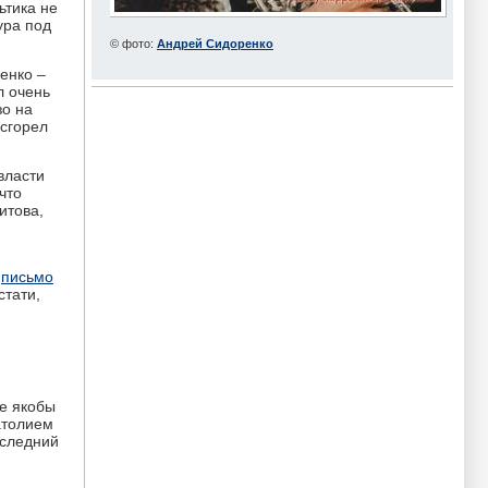
ьтика не
ура под
© фото:
Андрей Сидоренко
енко –
л очень
зо на
 сгорел
власти
что
итова,
ь
письмо
стати,
е якобы
атолием
оследний