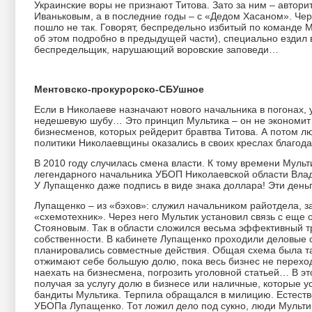
Украинские воры не признают Титова. Зато за ним – автори
Иваньковым, а в последние годы – с «Дедом Хасаном». Чере
пошло не так. Говорят, беспредельно избитый по команде 
об этом подробно в предыдущей части), специально ездил 
беспредельщик, нарушающий воровские заповеди…
Ментовско-прокурорско-СБУшное
Если в Николаеве назначают нового начальника в погонах,
недешевую шубу… Это принцип Мультика – он не экономит н
бизнесменов, которых рейдерит бравтва Титова. А потом л
политики Николаевщины оказались в своих креслах благода
В 2010 году случилась смена власти. К тому времени Мульти
легендарного начальника УБОП Николаевской области Влади
У Лупащенко даже подпись в виде знака доллара! Эти деньг
Лупащенко – из «бэхов»: служил начальником райотдела, 
«схемотехник». Через него Мультик установил связь с еще
Стояновым. Так в области сложился весьма эффективный тр
собственности. В кабинете Лупащенко проходили деловые с
планировались совместные действия. Общая схема была так
отжимают себе большую долю, пока весь бизнес не переход
наехать на бизнесмена, погрозить уголовной статьей… В э
получая за услугу долю в бизнесе или наличные, которые 
бандиты Мультика. Терпила обращался в милицию. Естеств
УБОПа Лупащенко. Тот ложил дело под сукно, люди Мультик