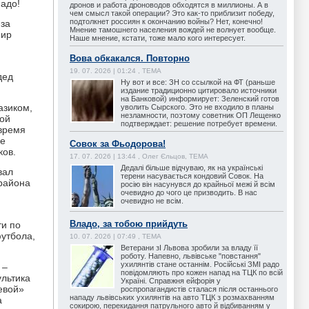
надо!
дронов и работа дроноводов обходятся в миллионы. А в
чем смысл такой операции? Это как-то приблизит победу,
подтолкнет россиян к окончанию войны? Нет, конечно!
 за
Мнение тамошнего населения вождей не волнует вообще.
мир
Наше мнение, кстати, тоже мало кого интересует.
Вова обкакался. Повторно
19. 07. 2026 | 01:24 , ТЕМА
дед
Ну вот и все: ЗН со ссылкой на ФТ (раньше
издание традиционно цитировало источники
на Банковой) информирует: Зеленский готов
азиком,
уволить Сырского. Это не входило в планы
незламности, поэтому советник ОП Лещенко
кой
подтверждает: решение потребует времени.
 время
ые
Совок за Фьодорова!
ков.
17. 07. 2026 | 13:44 , Олег Єльцов, ТЕМА
Дедалі більше відчуваю, як на українські
вал
терени насувається кондовий Совок. На
 района
росію він насунувся до крайньої межі й всім
очевидно до чого це призводить. В нас
очевидно не всім.
Владо, за тобою прийдуть
ти по
утбола,
10. 07. 2026 | 07:49 , ТЕМА
Ветерани зІ Львова зробили за владу її
роботу. Напевно, львівське "повстання"
ухилянтів стане останнім. Російські ЗМІ радо
 –
повідомляють про кожен напад на ТЦК по всій
ультика
Україні. Справжня ейфорія у
евой»
роспропагандистів сталася після останнього
нападу львівських ухилянтів на авто ТЦК з розмахванням
а
сокирою, перекидання патрульного авто й відбиванням у