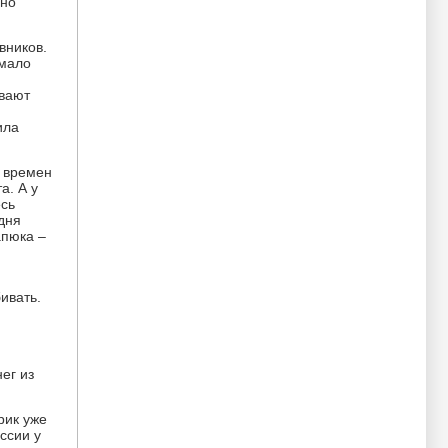
 но
вников.
емало
ывают
ила
ы времен
а. А у
есь
одня
апюка –
ивать.
ег из
рик уже
ссии у