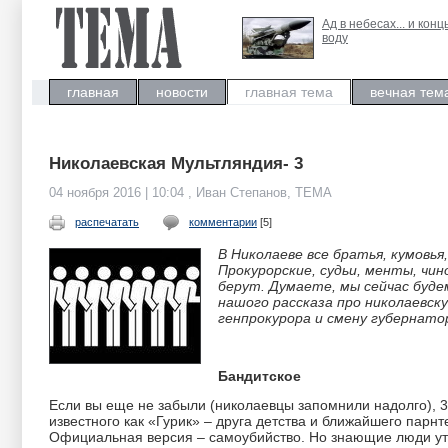
Ад в небесах... и конц
воду
главная
новости
главная тема
вечная тем
Николаевская Мультляндия- 3
04 ноября 2016 | 10:04 , Иван Степанов, ТЕМА
распечатать
комментарии
[5]
В Николаеве все братья, кумовья
Прокурорские, судьи, менты, чин
берут. Думаете, мы сейчас буд
нашого рассказа про николаевску
генпрокурора и смену губернато
Бандитское
Если вы еще не забыли (николаевцы запомнили надолго), 
известного как «Гурик» – друга детства и ближайшего парн
Официальная версия – самоубийство. Но знающие люди утв