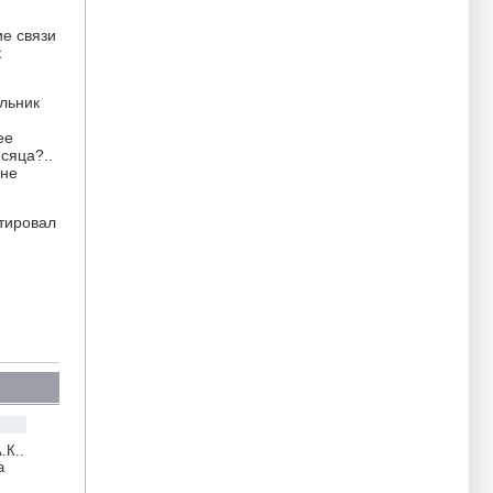
ие связи
к
ельник
ее
сяца?..
 не
ктировал
.К..
а