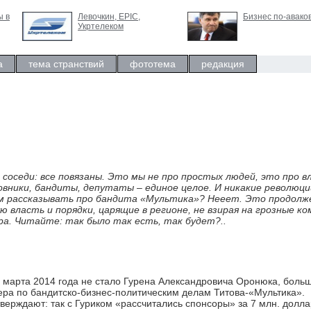
ы в
Левочкин, ЕРIC,
Бизнес по-авако
Укртелеком
а
тема странствий
фототема
редакция
, соседи: все повязаны. Это мы не про простых людей, это про в
овники, бандиты, депутаты – единое целое. И никакие революци
ем рассказывать про бандита «Мультика»? Нееет. Это продолж
ю власть и порядки, царящие в регионе, не взирая на грозные к
ра. Читайте: так было так есть, так будет?..
3 марта 2014 года не стало Гурена Александровича Оронюка, боль
тера по бандитско-бизнес-политическим делам Титова-«Мультика».
ерждают: так с Гуриком «рассчитались спонсоры» за 7 млн. долла