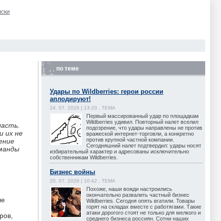
вски
по теме
Удары по Wildberries: герои россии
аплодируют!
24. 07. 2026 | 13:20 , ТЕМА
Первый массированный удар по площадкам
Wildberries удивил. Повторный налет вселил
ласть.
подозрение, что удары направлены не против
и их не
вражеской интернет-торговли, а конкретно
против крупной частной компании.
ение
Сегодняшний налет подтвердил: удары носят
оманды
избирательный характер и адресованы исключительно
собственникам Wildberries.
Бизнес войны
20. 07. 2026 | 10:42 , ТЕМА
Похоже, наши вожди настроились
окончательно развалить частный бизнес
ше
Wildberries. Сегодня опять вгатили. Товары
горят на складах вместе с работягами. Такие
атаки дорогого стоят не только для мелкого и
ров,
среднего бизнеса россиян. Сотни наших