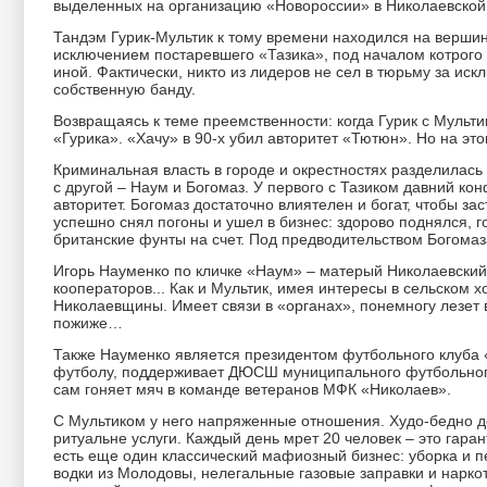
выделенных на организацию «Новороссии» в Николаевской о
Тандэм Гурик-Мультик к тому времени находился на верши
исключением постаревшего «Тазика», под началом котрого 
иной. Фактически, никто из лидеров не сел в тюрьму за и
собственную банду.
Возвращаясь к теме преемственности: когда Гурик с Мульт
«Гурика». «Хачу» в 90-х убил авторитет «Тютюн». Но на эт
Криминальная власть в городе и окрестностях разделилась
с другой – Наум и Богомаз. У первого с Тазиком давний ко
авторитет. Богомаз достаточно влиятелен и богат, чтобы зас
успешно снял погоны и ушел в бизнес: здорово поднялся, 
британские фунты на счет. Под предводительством Богома
Игорь Науменко по кличке «Наум» – матерый Николаевский 
кооператоров... Как и Мультик, имея интересы в сельском 
Николаевщины. Имеет связи в «органах», понемногу лезет в
пожиже…
Также Науменко является президентом футбольного клуба «
футболу, поддерживает ДЮСШ муниципального футбольного
сам гоняет мяч в команде ветеранов МФК «Николаев».
С Мультиком у него напряженные отношения. Худо-бедно д
ритуальне услуги. Каждый день мрет 20 человек – это гара
есть еще один классический мафиозный бизнес: уборка и 
водки из Молодовы, нелегальные газовые заправки и наркот