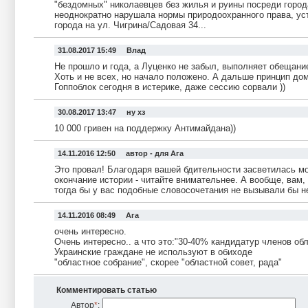
"бездомных" николаевцев без жилья и руины посреди город
неоднократно нарушала нормы природоохранного права, уст
города на ул. Чигрина/Садовая 34...
31.08.2017 15:49 Влад
Не прошло и года, а Луценко не забыл, выполняет обещание
Хоть и не всех, но начало положено. А дальше принцип до
Гоппоблок сегодня в истерике, даже сессию сорвали ))
30.08.2017 13:47 ну хз
10 000 гривен на поддержку Антимайдана))
14.11.2016 12:50 автор - для Ага
Это провал! Благодаря вашей бдительности засветилась мо
окончание истории - читайте внимательнее. А вообще, вам
тогда бы у вас подобные словосочетания не вызывали бы не
14.11.2016 08:49 Ага
очень интересно.
Очень интересно.. а что это:"30-40% кандидатур членов об
Украинские граждане не используют в обиходе
"областное собрание", скорее "областной совет, рада"
Комментировать статью
Автор
*
: