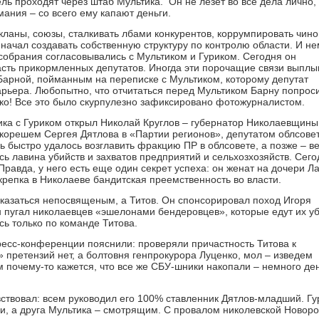
ль проходят через штаб Мультика. Он не лезет во все дела лично,
ания – со всего ему капают деньги.
кланы, союзы, сталкивать лбами конкурентов, коррумпировать чино
 начал создавать собственную структуру по контролю области. И н
 собрания согласовывались с Мультиком и Гуриком. Сегодня он
асть прикормленных депутатов. Иногда эти порочащие связи выпл
 Барной, пойманным на переписке с Мультиком, которому депутат
арьера. Любопытно, что отчитаться перед Мультиком Барну попрос
ко! Все это было скурпулезно зафиксировано фотожурналистом.
ика с Гуриком открыл Николай Круглов – губернатор Николаевщин
корешем Сергея Дятлова в «Партии регионов», депутатом облсовет
 быстро удалось возглавить фракцию ПР в облсовете, а позже – в
лась лавина убийств и захватов предприятий и сельхозхозяйств. Сег
Правда, у него есть еще один секрет успеха: он женат на дочери Л
 крепка в Николаеве бандитская преемственность во власти.
оказаться непосвященым, а Титов. Он спонсорировал поход Игоря
н пугал николаевцев «эшелонами бендеровцев», которые едут их уб
сь только по команде Титова.
ресс-конференции пояснили: проверяли причастность Титова к
» претензий нет, а болтовня генпрокурора Луценко, мол – изведем
м почему-то кажется, что все же СБУ-шники накопали – немного ден
вствовал: всем руководил его 100% ставленник Дятлов-младший. Гу
и, а друга Мультика – смотрящим. С провалом николевской Новоро