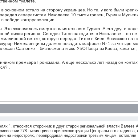
ственном туалете.
основном встало на сторону украинцев. Но те, у кого были крепк
 передал сепаратистам Николаева 10 тысяч гривен, Гурик и Мульти
 в победе контрреволюции.
 Это закончилось смертью влиятельного Гурика. А его друг и под
нной жизни региона. Сегодня Титов находится в Николаеве – он не
о миллионной взятке, которую передал Титов в Киев. Возможно на н
прокурор Николаевщины должен посадить мафиозо № 1 за четыре ме
Алексея Савченко – бизнесмена и экс-УБОПовца из Киева, кажется,
нником премьера Гройсмана. А еще несколько лет назад он конта
ся?..
лях ", относится сторонник и друг старой региональной власти Валеев А
рисвоении 278 тысяч гривен при реконструкции Центрального стадиона, 
ей на недостроях, перепродавая недостройки третьим лицам, оставляя