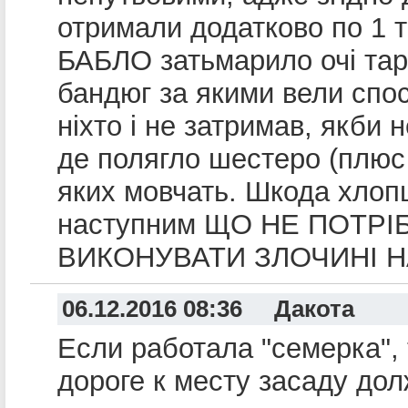
отримали додатково по 1 т
БАБЛО затьмарило очі тар
бандюг за якими вели спо
ніхто і не затримав, якби н
де полягло шестеро (плюс
яких мовчать. Шкода хлопц
наступним ЩО НЕ ПОТРІ
ВИКОНУВАТИ ЗЛОЧИНІ 
06.12.2016 08:36 Дакота
Если работала "семерка",
дороге к месту засаду до