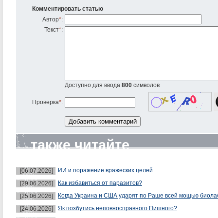
Комментировать статью
Автор
*
:
Текст
*
:
Доступно для ввода
800
символов
Проверка
*
:
также читайте
ИИ и поражение вражеских целей
[06.07.2026]
Как избавиться от паразитов?
[29.06.2026]
Когда Украина и США ударят по Раше всей мощью биол
[25.06.2026]
Як позбутись неповносправного Пишного?
[24.06.2026]