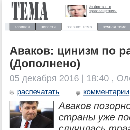
Из братвы - в
правозащитники
главная
новости
главная тема
вечная тема
Аваков: цинизм по р
(Дополнено)
05 декабря 2016 | 18:40 , О
распечатать
комментарии
Аваков позорно
страны уже по
случилась тра