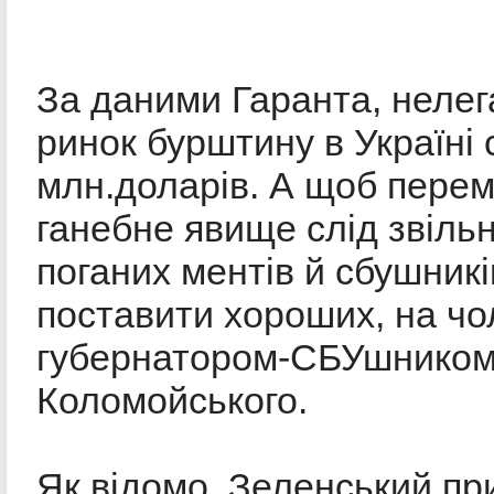
За даними Гаранта, неле
ринок бурштину в Україні 
млн.доларів. А щоб перем
ганебне явище слід звіль
поганих ментів й сбушникі
поставити хороших, на чол
губернатором-СБУшником
Коломойського.
Як відомо, Зеленський пр