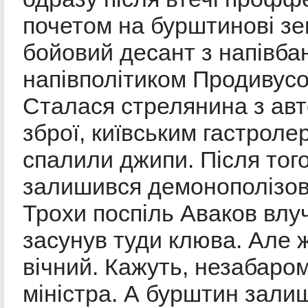
почетом на бурштинові зе
бойовий десант з напівба
напівполітиком Продивусо
Сталася стрелянина з ав
зброї, київським гастроле
спалили джипи. Після тог
залишився демонополізо
Трохи поспіль Аваков влу
засунув туди клюва. Але ж
вічний. Кажуть, незабаром
міністра. А бурштин залиш