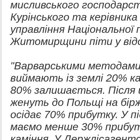
мисливського господарст
Курінського та керівника
управління Національної п
Житомирщини піти у від
"Варварськими методами
виймають із землі 20% ка
80% залишається. Після 
женуть до Польщі на бірж
осідає 70% прибутку. У п
маємо менше 30% прибут
каміння. У Держлісагентс