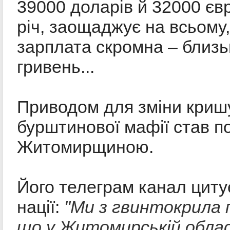
39000 доларів й 32000 єв
річ, заощаджує на всьому
зарплата скромна – близь
гривень...
Приводом для зміни криш
бурштинової мафії став по
Житомирщиною.
Його телеграм канал циту
"Ми з гвинтокрила 
нації:
що у Житомирській обла