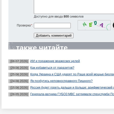
Доступно для ввода
800
символов
Проверка
*
:
также читайте
ИИ и поражение вражеских целей
[06.07.2026]
Как избавиться от паразитов?
[29.06.2026]
Когда Украина и США ударят по Раше всей мощью биол
[25.06.2026]
Як позбутись неповносправного Пишного?
[24.06.2026]
Россия будет гореть дальше и больше: арифметический 
[15.06.2026]
Генерала-ватника ГУБОЗ МВС затримали спецслужби П
[26.05.2026]