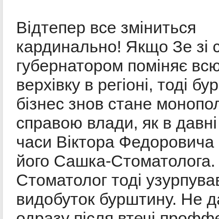
Відтепер все зміниться
кардинально! Якщо Зе зі 
губернатором поміняє вс
верхівку в регіоні, тоді б
бізнес знов стане моноп
справою влади, як в давні
часи Віктора Федоровича 
його Сашка-Стоматолога.
Стоматолог тоді узурпува
видобуток бурштину. Не 
одразу після втечі профф