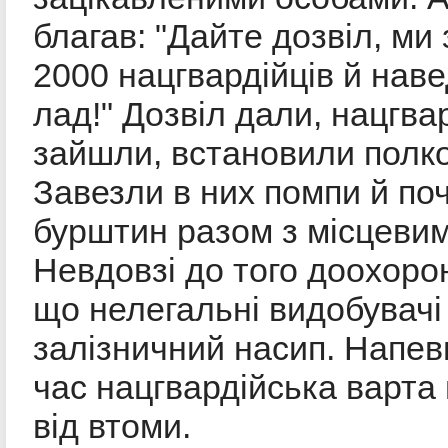
благав: "Дайте дозвіл, ми
2000 нацгвардійців й нав
лад!" Дозвіл дали, нацгва
зайшли, встановили полко
Завезли в них помпи й по
бурштин разом з місцевим
Невдовзі до того доохоро
що нелегальні видобувачі
залізничний насип. Напев
час нацгвардійська варта
від втоми.