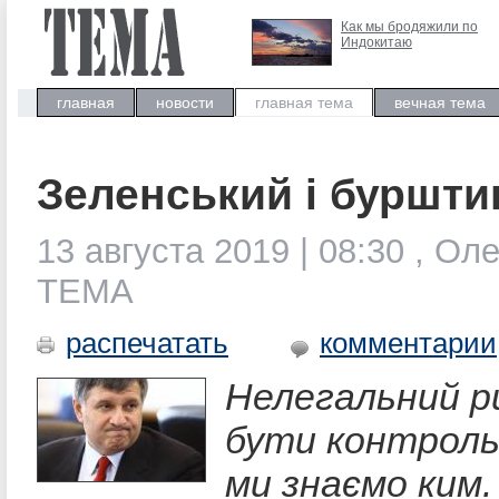
Как мы бродяжили по
Индокитаю
главная
новости
главная тема
вечная тема
Зеленський і буршти
13 августа 2019 | 08:30 , Ол
ТЕМА
распечатать
комментарии
Нелегальний р
бути контроль
ми знаємо ким.