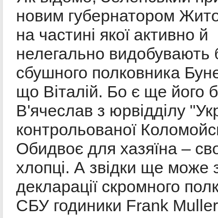
новим губернатором Жит
на частині якої активно й
нелегально видобувають 
сбушного полковника Буне
що Віталій. Бо є ще його 
В'ячеслав з юрвідділу "Ук
контрольованої Коломойс
Обидвоє для хазяїна – св
хлопці. А звідки ще може 
декларації скромного пол
СБУ годиники Frank Muller 