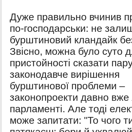
Дуже правильно вчинив п
по-господарськи: не зали
бурштиновий кландайк без
Звісно, можна було суто 
пристойності сказати пар
законодавче вирішення
бурштинової проблеми –
законопроекти давно вже
парламенті. Але тоді еле
може запитати: "То чого т
патякаєш: бери й ухвалюй