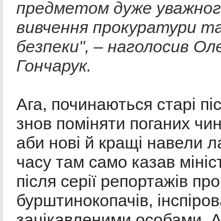
предметом дуже уважно
вивчення прокуратури т
безпеки", – наголосив Ол
Гончарук.
Ага, починаються старі піс
знов поміняти поганих чин
аби нові й кращі навели л
часу там само казав мініс
після серії репортажів про
бурштинокопачів, інспіро
зацікавленими особами. 