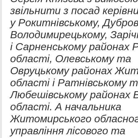
звільнити з посад керівник
у Рокитнівському, Дубро
Володимирецькому, Заріч
і Сарненському районах Р
області, Олевському та
Овруцькому районах Жит
області і Ратнівському 
Любешівському районах В
області. А начальника
Житомирського обласно
управління лісового та