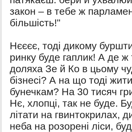
закон – в тебе ж парламе
більшість!"
Нєєєє, тоді дикому буршт
ринку буде гаплик! А де ж 
доляха Зе й Ко в цьому ч
бізнесі? А на що тоді жит
бунечкам? На 30 тисяч гр
Нє, хлопці, так не буде. Б
літати на гвинтокрилах, д
неба на розорені ліси, бу