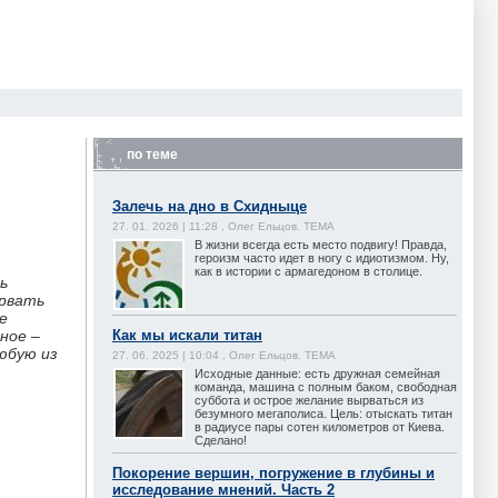
по теме
Залечь на дно в Схидныце
27. 01. 2026 | 11:28 , Олег Ельцов. ТЕМА
В жизни всегда есть место подвигу! Правда,
героизм часто идет в ногу с идиотизмом. Ну,
как в истории с армагедоном в столице.
ь
орвать
е
Как мы искали титан
ное –
любую из
27. 06. 2025 | 10:04 , Олег Ельцов. ТЕМА
Исходные данные: есть дружная семейная
команда, машина с полным баком, свободная
суббота и острое желание вырваться из
безумного мегаполиса. Цель: отыскать титан
в радиусе пары сотен километров от Киева.
Сделано!
Покорение вершин, погружение в глубины и
исследование мнений. Часть 2