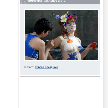
фототема
(архивное фото)
© фото:
Сергей Звездный