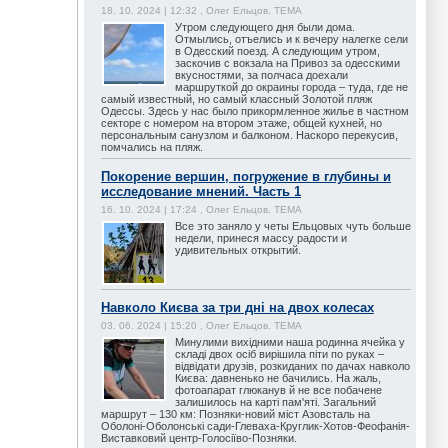
18. 10. 2024 | 12:32 , Олег Ельцов. ТЕМА
Утром следующего дня были дома.
Отмылись, отъелись и к вечеру налегке сели
в Одесский поезд. А следующим утром,
заскочив с вокзала на Привоз за одесскими
вкусностями, за полчаса доехали
маршруткой до окраины города – туда, где не
самый известный, но самый классный Золотой пляж
Одессы. Здесь у нас было прикормленное жилье в частном
секторе с номером на втором этаже, общей кухней, но
персональным санузлом и балконом. Наскоро перекусив,
помчались на пляж.
Покорение вершин, погружение в глубины и
исследование мнений. Часть 1
16. 10. 2024 | 17:24 , Олег Ельцов. ТЕМА
Все это заняло у четы Ельцовых чуть больше
недели, принеся массу радости и
удивительных открытий.
Навколо Києва за три дні на двох колесах
03. 06. 2024 | 15:20 , Олег Ельцов. ТЕМА
Минулими вихідними наша родинна ячейка у
складі двох осіб вирішила піти по руках –
відвідати друзів, розкиданих по дачах навколо
Києва: давненько не бачились. На жаль,
фотоапарат глюканув й не все побачене
залишилось на карті пам'яті. Загальний
маршрут – 130 км: Позняки-новий міст Азовсталь на
Оболоні-Оболонські сади-Глеваха-Круглик-Хотов-Феофанія-
Виставковий центр-Голосіїво-Позняки.