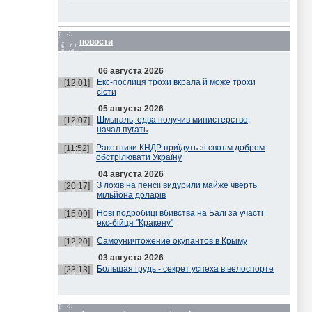
новости
06 августа 2026
Екс-послиця трохи вкрала й може трохи
[12:01]
сісти
05 августа 2026
Шмыгаль, едва получив министерство,
[12:07]
начал пугать
Ракетники КНДР приїдуть зі своъм добром
[11:52]
обстрілювати Україну
04 августа 2026
З лохів на пенсії видурили майже чверть
[20:17]
мільйона доларів
Нові подробиці вбивства на Балі за участі
[15:09]
екс-бійця "Кракену"
Самоуничтожение окупантов в Крыму
[12:20]
03 августа 2026
Большая грудь - секрет успеха в велоспорте
[23:13]