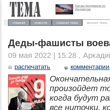
Как мы бродяжили по
Индокитаю
главная
новости
главная тема
вечная тема
Деды-фашисты воева
09 мая 2022 | 15:28 , Аркад
распечатать
комментарии
Окончательна
произойдет то
когда будут р
все ниточки, 