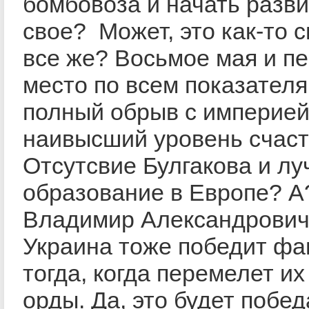
бомбовоза и начать разв
свое? Может, это как-то 
все же? Восьмое мая и п
место по всем показател
полный обрыв с империей
наивысший уровень счас
Отcутсвие Булгакова и л
образование в Европе? А
Владимир Александрови
Украина тоже победит ф
тогда, когда перемелет и
орды. Да, это будет побед