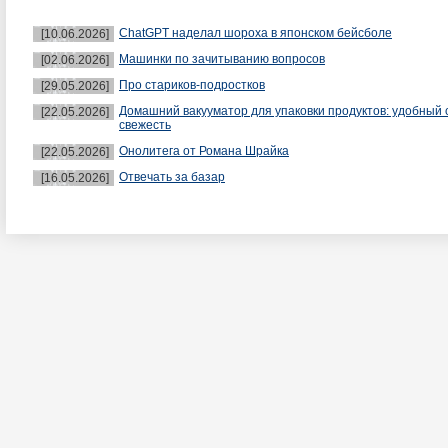
ChatGPT наделал шороха в японском бейсболе
[10.06.2026]
Машинки по зачитыванию вопросов
[02.06.2026]
Про стариков-подростков
[29.05.2026]
Домашний вакууматор для упаковки продуктов: удобный 
[22.05.2026]
свежесть
Онолитега от Романа Шрайка
[22.05.2026]
Отвечать за базар
[16.05.2026]