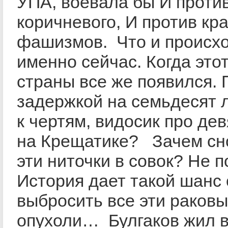
УПА, воевала бы И проти
коричневого, И против кр
фашизмов. Что и происх
именно сейчас. Когда это
страны все же появился. 
задержкой на семьдесят л
к чертям, видосик про де
на Крещатике? Зачем сн
эти ниточки в совок? Не 
История дает такой шанс 
выбросить все эти раков
опухоли… Булгаков жил в