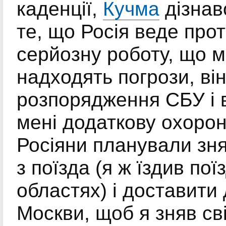
каденції,
Кучма
дізнав
те, що Росія веде про
серйозну роботу, що м
надходять погрози, ві
розпорядження СБУ і 
мені додаткову охорон
Росіяни планували зн
з поїзда (я ж їздив пої
областях) і доставити
Москви, щоб я зняв св