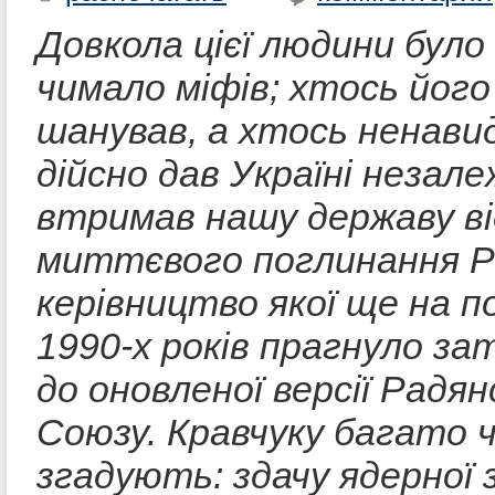
Довкола цієї людини було
чимало міфів; хтось його
шанував, а хтось ненавид
дійсно дав Україні незале
втримав нашу державу ві
миттєвого поглинання Р
керівництво якої ще на п
1990-х років прагнуло за
до оновленої версії Радя
Союзу. Кравчуку багато 
згадують: здачу ядерної з