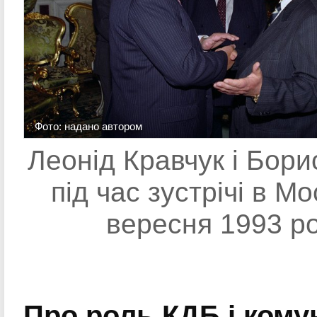
Фото: надано автором
Леонід Кравчук і Бор
під час зустрічі в Мо
вересня 1993 ро
Про роль КДБ і комун