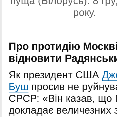
пуща (Білорусь). 8 гр
року.
Про протидію Москв
відновити Радянськ
Як президент США
Дж
Буш
просив не руйнув
СРСР: «Він казав, що
докладає величезних 