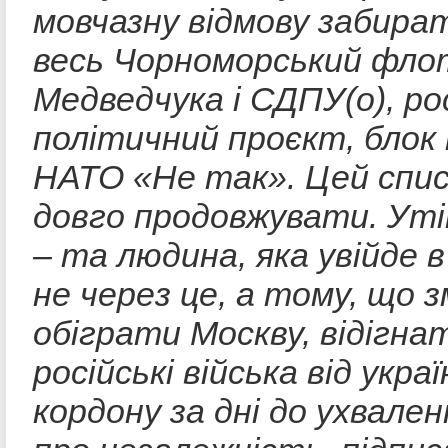
мовчазну відмову забират
весь Чорноморський фло
Медведчука і СДПУ(о), ро
політичний проєкт, блок
НАТО «Не так». Цей спи
довго продовжувати. Уті
– та людина, яка увійде в
не через це, а тому, що з
обіграти Москву, відігна
російські війська від укра
кордону за дні до ухвале