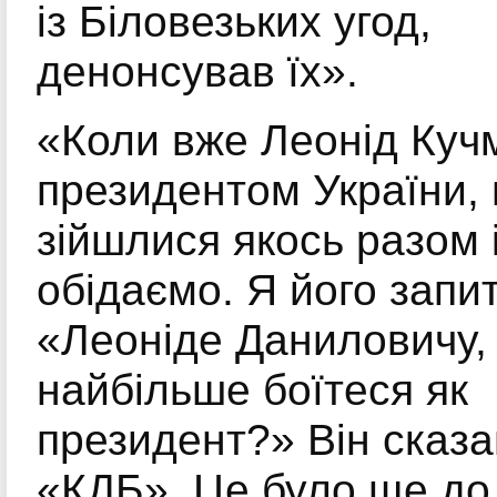
із Біловезьких угод,
денонсував їх».
«Коли вже Леонід Куч
президентом України,
зійшлися якось разом 
обідаємо. Я його запи
«Леоніде Даниловичу, 
найбільше боїтеся як
президент?» Він сказа
«КДБ». Це було ще до 