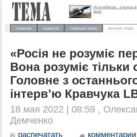
Ад в небесах... и концы в
воду
главная
новости
главная тема
вечная тема
«Росія не розуміє пе
Вона розуміє тільки 
Головне з останньог
інтерв’ю Кравчука L
18 мая 2022 | 08:59 , Олекс
Демченко
распечатать
комментарии