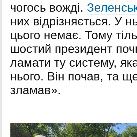
чогось вожді.
Зеленсь
них відрізняється. У н
цього немає. Тому тіль
шостий президент поч
ламати ту систему, як
нього. Він почав, та щ
зламав».