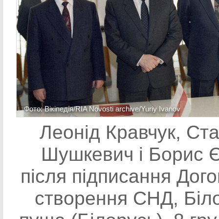
Фото: Вікіпедія/RIA Novosti archive/Yuriy Ivanov
Леонід Кравчук, Ст
Шушкевич і Борис 
після підписання Дог
створення СНД, Біл