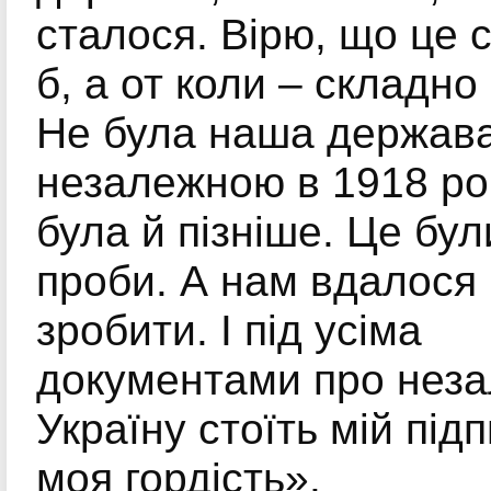
сталося. Вірю, що це 
б, а от коли – складно
Не була наша держав
незалежною в 1918 роц
була й пізніше. Це бул
проби. А нам вдалося
зробити. І під усіма
документами про нез
Україну стоїть мій під
моя гордість».