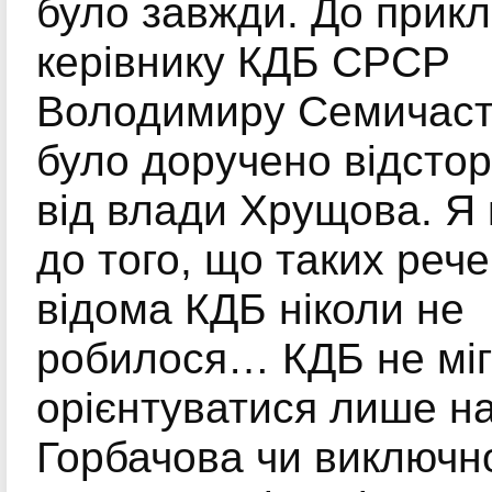
було завжди. До прикл
керівнику КДБ СРСР
Володимиру Семичас
було доручено відсто
від влади Хрущова. Я 
до того, що таких рече
відома КДБ ніколи не
робилося… КДБ не міг
орієнтуватися лише н
Горбачова чи виключн