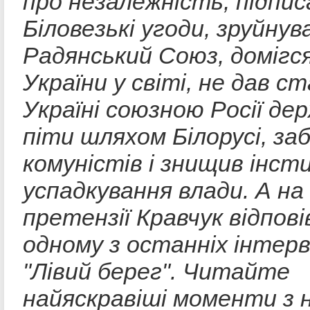
про незалежність, підпис
Біловезькі угоди, зруйнув
Радянський Союз, домігс
України у світі, не дав с
Україні союзною Росії де
піти шляхом Білорусі, за
комуністів і знищив інс
успадкування влади. А на 
претензії Кравчук відпові
одному з останніх інтерв
"Лівий берег". Читайте
найяскравіші моменти з 