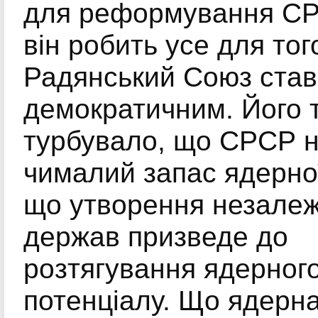
для реформування СР
він робить усе для тог
Радянський Союз став
демократичним. Його 
турбувало, що СРСР 
чималий запас ядерної
що утворення незале
держав призведе до
розтягування ядерног
потенціалу. Що ядерн