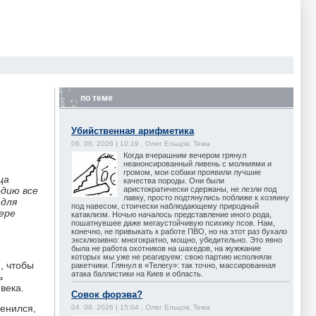
по теме
Убийственная арифметика
06. 08. 2026 | 10:19 , Олег Ельцов, Тема
Когда вчерашним вечером грянул
неанонсированный ливень с молниями и
громом, мои собаки проявили лучшие
ца
качества породы. Они были
аристократически сдержаны, не лезли под
едию все
лавку, просто подтянулись поближе к хозяину
 для
под навесом, стоически наблюдающему природный
фере
катаклизм. Ночью началось представление иного рода,
пошатнувшее даже мегаустойчивую психику псов. Нам,
конечно, не привыкать к работе ПВО, но на этот раз бухало
эксклюзивно: многократно, мощно, убедительно. Это явно
была не работа охотников на шахедов, на жужжание
которых мы уже не реагируем: свою партию исполняли
, чтобы
ракетчики. Глянул в «Телегу»: так точно, массированная
атака баллистики на Киев и область.
ь
века.
Совок форэва?
менился,
04. 08. 2026 | 15:04 , Олег Ельцов, Тема