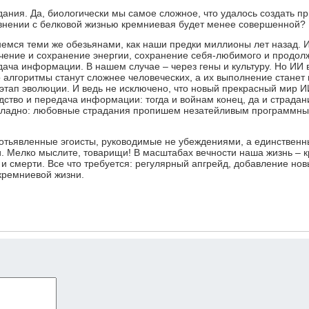
ания. Да, биологически мы самое сложное, что удалось создать пр
сравнении с белковой жизнью кремниевая будет менее совершенной?
анемся теми же обезьянами, как наши предки миллионы лет назад. 
учение и сохранение энергии, сохранение себя-любимого и продол
ача информации. В нашем случае – через гены и культуру. Но ИИ 
о алгоритмы станут сложнее человеческих, а их выполнение станет
й этап эволюции. И ведь не исключено, что новый прекрасный мир И
дство и передача информации: тогда и войнам конец, да и страдан
о-ладно: любовные страдания пропишем незатейливым программн
 отьявленные эгоисты, руководимые не убеждениями, а единствен
. Мелко мыслите, товарищи! В масштабах вечности наша жизнь – к
 и смерти. Все что требуется: регулярный апгрейд, добавление нов
кремниевой жизни.