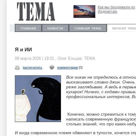
Как мы бродяжили по
Индокитаю
главная
новости
главная тема
вечная тем
Я и ИИ
09 марта 2026 | 19:01 , Олег Ельцов. ТЕМА
распечатать
комментарии
[0]
Все никак не определюсь в отнош
выскакивает словно джин. Очень 
реже заглядываю. А ведь в первы
кухарок! Ничего, с годами привык
профессиональных интересов, В
Конечно, можно стремиться к тому
написать современную французску
столько знаний, что про каких-н
И когда современное племя обвиняют в тупости, хочется с