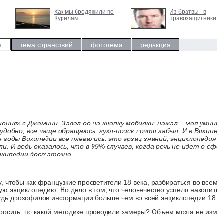
Как мы бродяжили по
Из братвы - в
Курилам
правозащитники
а
тема странствий
фототема
редакция
ениях с Джемини. Завел ее на кнопку мобилки: нажал – моя умни
удобно, все чаще обращаюсь, гугл-поиск почти забыл. И в Викип
е годы Википедии все плевались: это эрзац знаний, энциклопедия
ли. И ведь оказалось, что в 99% случаев, когда речь не идет о с
икипедии достаточно.
, чтобы как французкие просветители 18 века, разбираться во всем
ю энциклопедию. Но дело в том, что человечество успело накопит
ебудь дрозофилов информации больше чем во всей энциклопедии 18 
просить: по какой методике проводили замеры? Объем мозга не из