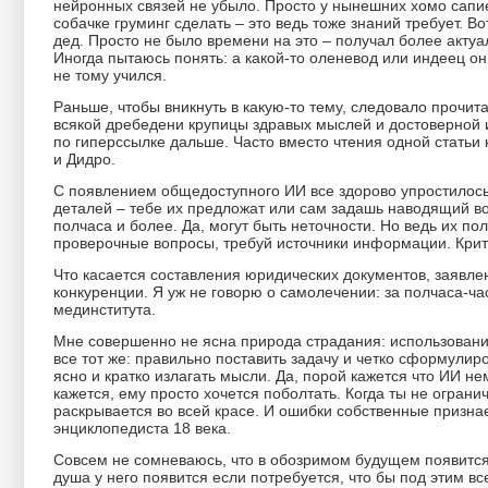
нейронных связей не убыло. Просто у нынешних хомо сапиенс
собачке груминг сделать – это ведь тоже знаний требует. Во
дед. Просто не было времени на это – получал более актуа
Иногда пытаюсь понять: а какой-то оленевод или индеец он
не тому учился.
Раньше, чтобы вникнуть в какую-то тему, следовало прочитат
всякой дребедени крупицы здравых мыслей и достоверной 
по гиперссылке дальше. Часто вместо чтения одной статьи 
и Дидро.
С появлением общедоступного ИИ все здорово упростилось:
деталей – тебе их предложат или сам задашь наводящий в
полчаса и более. Да, могут быть неточности. Но ведь их по
проверочные вопросы, требуй источники информации. Крит
Что касается составления юридических документов, заявл
конкуренции. Я уж не говорю о самолечении: за полчаса-ч
мединститута.
Мне совершенно не ясна природа страдания: использован
все тот же: правильно поставить задачу и четко сформули
ясно и кратко излагать мысли. Да, порой кажется что ИИ не
кажется, ему просто хочется поболтать. Когда ты не огра
раскрывается во всей красе. И ошибки собственные признает
энциклопедиста 18 века.
Совсем не сомневаюсь, что в обозримом будущем появится с
душа у него появится если потребуется, что бы под этим вс