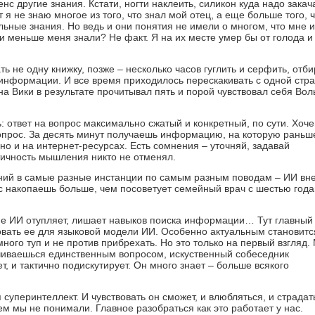
 другие знания. Кстати, ногти наклеить, силикон куда надо закача
т я не знаю многое из того, что знал мой отец, а еще больше того, 
льные знания. Но ведь и они понятия не имели о многом, что мне и
и меньше меня знали? Не факт. Я на их месте умер бы от голода и
ь не одну книжку, позже – несколько часов гуглить и серфить, отби
информации. И все время приходилось перескакивать с одной стр
на Вики в результате прочитывал пять и порой чувствовал себя Во
 ответ на вопрос максимально сжатый и конкретный, по сути. Хоч
опрос. За десять минут получаешь информацию, на которую раньш
лно и на интернет-ресурсах. Есть сомнения – уточняй, задавай
ичность мышления никто не отменял.
ений в самые разные инстанции по самым разным поводам – ИИ вн
ас накопаешь больше, чем посоветует семейный врач с шестью год
ие ИИ отупляет, лишает навыков поиска информации… Тут главный
ровать ее для языковой модели ИИ. Особенно актуальным становитс
много туп и не против прибрехать. Но это только на первый взгляд.
ничиваешься единственным вопросом, искуственный собеседник
, и тактично подискутирует. Он много знает – больше всякого
уперинтеллект. И чувствовать он сможет, и влюбляться, и страдать
ем мы не понимали. Главное разобраться как это работает у нас.