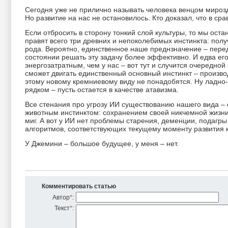
Сегодня уже не прилично называть человека венцом мирозд
Но развитие на нас не остановилось. Кто доказал, что в 
Если отбросить в сторону тонкий слой культуры, то мы ост
правят всего три древних и непоколебимых инстинкта: пол
рода. Вероятно, единственное наше преднзначение – перед
состоянии решать эту задачу более эффективно. И едва ег
энергозатратным, чем у нас – вот тут и случится очередно
сможет двигать единственный основный инстинкт – произво
этому новому кремниевому виду не понадобятся. Ну ладн
рядком – пусть остается в качестве атавизма.
Все стенания про угрозу ИИ существованию нашего вида –
животным инстинктом: сохранением своей никчемной жизни
миг. А вот у ИИ нет проблемы старения, деменции, подагры
алгоритмов, соответствующих текущему моменту развития 
У Джемини – большое будущее, у меня – нет.
Комментировать статью
Автор
*
:
Текст
*
: