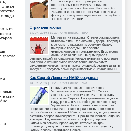
ть,
Что характерно: на территориях всех
постсовковых республик утвердились
что знал
диктатуры или нечто близкое. Казалось бы
звестно.
Украине с ее склонностью к махновщине и
 холода:
формуле поведения нации «мени так вдобно»
это не грозит. Но нет!
Страна-автохлам
рать из
13. 07. 2026 | 15:29 , Олег Ельцов. ТЕМА
анички
Мы живем на парковке. Страна оккупирована
льтером
автомобилями. Все обочины, дворы, подходы
к детским площадкам, мусорным бакам,
пожарные проезды – все забито
ешь
четырехколесными жестянками. Двор моего
дома не исключение. На днях провел
е тратил
ревизию нашей автопарковки. Каждое пятое авто подпадает
под вполне официальное определение «автохлам»:
спущенные колеса, пыль в палец толщиной, ржавые дыры в
корпусе. Я любуюсь этой недвижимостью с начала войны.
е
Как Сергей Лешенко НАБУ создавал
ами
18. 06. 2026 | 01:23 , Олег Ельцов, Тема
Послушал интервью члена Набсовета
 навык
Укрзализныци и советника ОП Сергея
Лещенко Дмитрию Тузову. Ну, что сказать:
я навык
заматерел Сережа! Не удивительно: ходка в
 Мне
Раду, работа с Банковой, однозначно не глуп.
Удивительно было отметить насколько же
Лещенко очиновничился. Скорострельность словесного
потока близка к Браунинг М2 не оставляет ведущему шанса
вставить вопрос или возразить. Просто монопоток Лещенко
в эфире. Предельная обтекаемость формулировок
, и
напомнила отписки пресс-служб, которые на трех
страницах умудряются ничего не ответить по существу.
Одним словом: заматерел Серега!