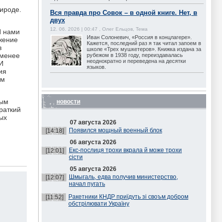
ироде.
Вся правда про Совок – в одной книге. Нет, в
двух
12. 06. 2026 | 00:47 , Олег Ельцов, Тема
И нами
Иван Солоневич, «Россия в концлагере».
жение
Кажется, последний раз я так читал запоем в
в
школе «Трех мушкетеров». Книжка издана за
 менее
рубежом в 1938 году, переиздавалась
неоднократно и переведена на десятки
И
языков.
ия
ым
ным
новости
раткий
ых
07 августа 2026
Появился мощный военный блок
[14:18]
06 августа 2026
Екс-послиця трохи вкрала й може трохи
[12:01]
сісти
05 августа 2026
Шмыгаль, едва получив министерство,
[12:07]
начал пугать
Ракетники КНДР приїдуть зі своъм добром
[11:52]
обстрілювати Україну