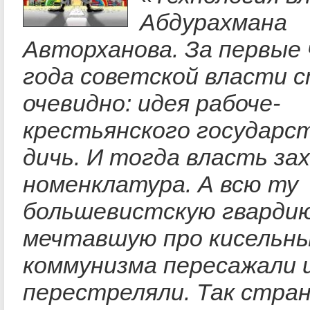
Абдурахмана
Авторханова. За первые
года советской власти 
очевидно: идея рабоче-
крестьянского государс
дичь. И тогда власть за
номенклатура. А всю ту
большевистскую гвардию
мечтавшую про кисельны
коммунизма пересажали 
перестреляли. Так стран