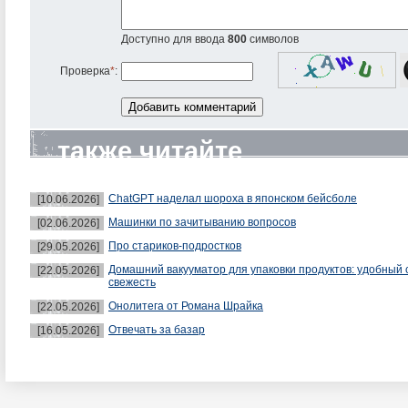
Доступно для ввода
800
символов
Проверка
*
:
также читайте
ChatGPT наделал шороха в японском бейсболе
[10.06.2026]
Машинки по зачитыванию вопросов
[02.06.2026]
Про стариков-подростков
[29.05.2026]
Домашний вакууматор для упаковки продуктов: удобный 
[22.05.2026]
свежесть
Онолитега от Романа Шрайка
[22.05.2026]
Отвечать за базар
[16.05.2026]