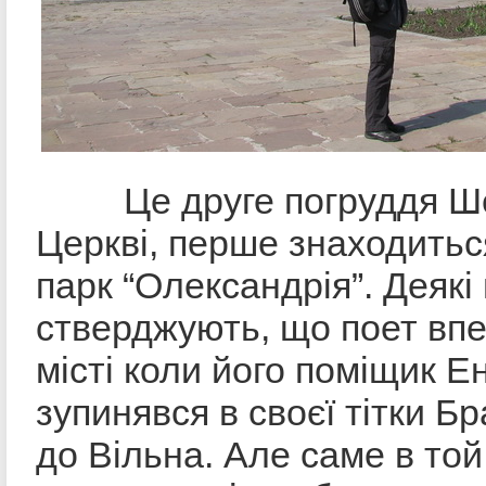
Це друге погруддя Шев
Церкві, перше знаходиться
парк “Олександрія”. Деякі
стверджують, що поет вп
місті коли його поміщик Е
зупинявся в своєї тітки Б
до Вільна. Але саме в той