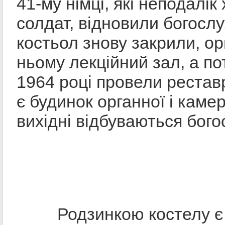
41-му німці, які неподалік
солдат, відновили богослу
костьол знову закрили, ор
ньому лекційний зал, а по
1964 році провели реставр
є будинок органної і камер
вихідні відбуваються бого
Родзинкою костелу є л