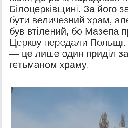
Білоцерківщині. За його з
бути величезний храм, але
був втілений, бо Мазепа п
Церкву передали Польщі.
— це лише один приділ з
гетьманом храму.