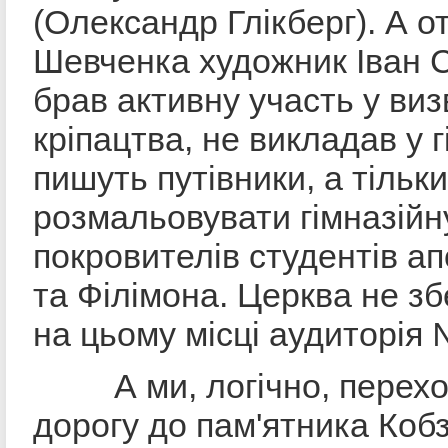
(Олександр Глікберг). А о
Шевченка художник Іван 
брав активну участь у виз
кріпацтва, не викладав у гі
пишуть путівники, а тільк
розмальовувати гімназійн
покровителів студентів а
та Філімона. Церква не зб
на цьому місці аудиторія
А ми, логічно, перехо
дорогу до пам'ятника Коб