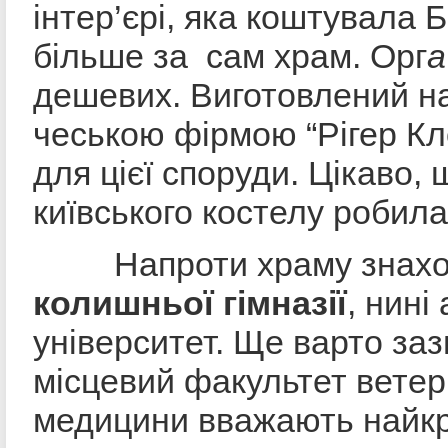
інтер’єрі, яка коштувала 
більше за сам храм. Орг
а
дешевих. Виготовлений на
чеською фірмою “Рігер Кл
для цієї споруди. Цікаво,
київського костелу робила
Напроти храму знах
колишньої гімназії
, нині
університет. Ще варто за
місцевий факультет ветер
медицини вважають найкр