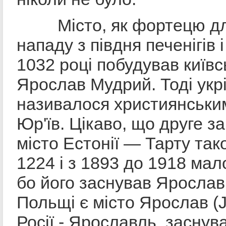
Місто, як фортецю для
нападу з півдня печенігів і
1032 році побудував київс
Ярослав Мудрий. Тоді укр
називалося християнським
Юр'їв. Цікаво, що друге 
місто Естонії — Тарту так
1224 і з 1893 до 1918 мал
бо його заснував Ярослав
Польщі є місто Ярослав (J
Росії - Ярославль, заснув