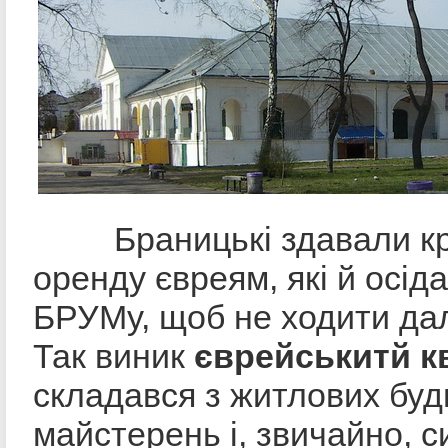
Браницькі здавали кр
оренду євреям, які й осід
БРУМу, щоб не ходити дал
Так виник
єврейськитй к
складався з житлових буд
майстерень і, звичайно, си