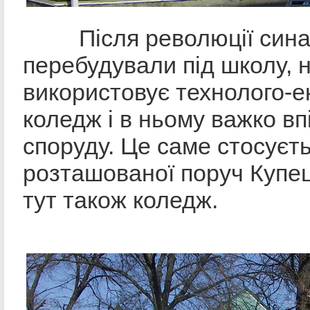
Після революції сина
перебудували під школу, 
використовує технолого-е
коледж і в ньому важко вп
споруду. Це саме стосуєть
розташованої поруч Купец
тут також коледж.