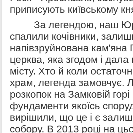
приписують київському кн
За легендою, наш Юр'їв
спалили кочівники, зали
напівзруйнована кам'яна 
церква, яка згодом і дала
місту. Хто й коли остаточ
храм, легенда замовчує. 
розкопок на Замковій горі
фундаменти якоїсь спору
вирішили, що це і є залиш
собору. В 2013 році на ць