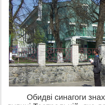
Обидві синагоги знахо