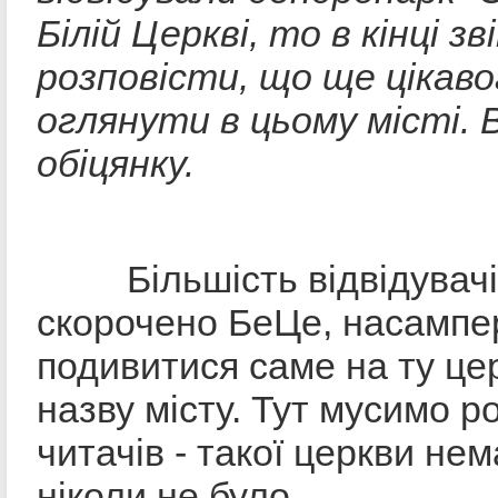
Білій Церкві, то в кінці з
розповісти, що ще цікав
оглянути в цьому місті.
обіцянку.
Більшість відвідувачів
скорочено БеЦе, насампе
подивитися саме на ту цер
назву місту. Тут мусимо р
читачів - такої церкви нем
ніколи не було.