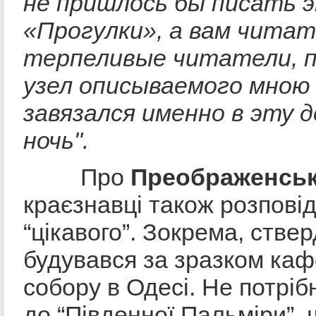
не пришлось бы писать 
«Прогулки», а вам читат
терпеливые читатели, 
узел описываемого мною
завязался именно в эту
ночь".
Про
Преображенськ
краєзнавці також розпові
“цікавого”. Зокрема, стве
будувався за зразком ка
собору в Одесі. Не потріб
до “Південної Пальміри”,