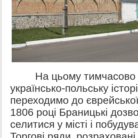
На цьому тимчасово 
українсько-польську істор
переходимо до єврейської
1806 році Браницькі дозв
селитися у місті і побуду
Торгові ряди, розраховані