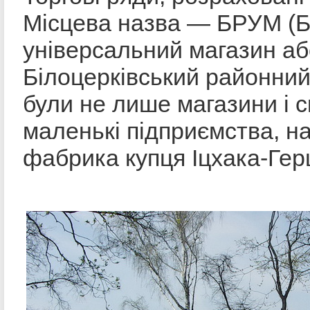
Місцева назва — БРУМ (
універсальний магазин аб
Білоцерківський районний
були не лише магазини і с
маленькі підприємства, н
фабрика купця Іцхака-Гер