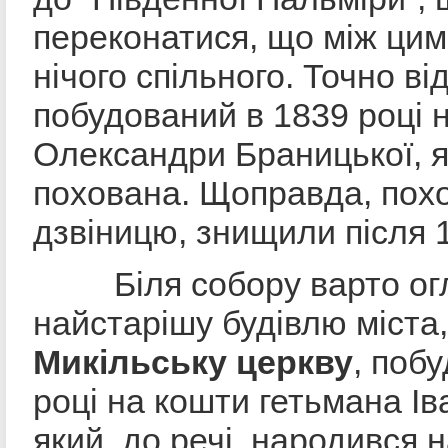
переконатися, що між ци
нічого спільного. Точно в
побудований в 1839 році 
Олександри Браницької, я
похована. Щоправда, похо
дзвіницю, знищили після 1
Біля собору варто ог
найстарішу будівлю міста
Микільську церкву
, поб
році на кошти гетьмана І
який, до речі, народився 