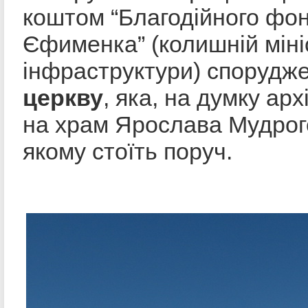
коштом “Благодійного фо
Єфименка” (колишній міні
інфраструктури) спорудж
церкву
, яка, на думку арх
на храм Ярослава Мудрого
якому стоїть поруч.