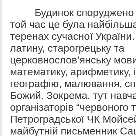
Будинок споруджено в 
той час це була найбільша
теренах сучасної України.
латину, старогрецьку та
церковнослов’янську мови
математику, арифметику, і
географію, малювання, спі
Божий. Зокрема, тут навч
організаторів “червоного 
Петроградської ЧК Мойсе
майбутній письменник С