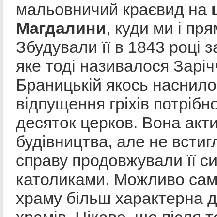
мальовничий краєвид на
Магдалини
, куди ми і пр
Збудували її в 1843 році 
яке тоді називалося Заріч
Браницькій якось наснило
відпущення гріхів потрібн
десяток церков. Вона акт
будівництва, але не встиг
справу продовжували її си
католиками. Можливо сам
храму більш характерна д
храмів. Цікаво, що після то