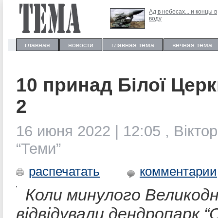
Ад в небесах... и концы в
воду
главная
новости
главная тема
вечная тема
10 принад Білої Церк
2
16 июня 2022 | 12:05 , Вікто
“Теми”
распечатать
комментарии
Коли минулого Великодн
відвідували дендропарк “