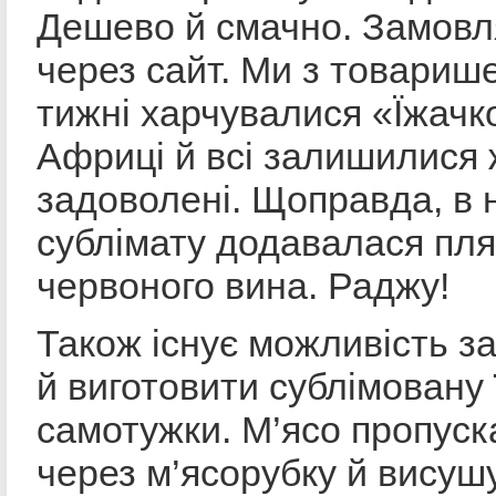
Дешево й смачно. Замовл
через сайт. Ми з товариш
тижні харчувалися «Їжачк
Африці й всі залишилися 
задоволені. Щоправда, в 
сублімату додавалася пл
червоного вина. Раджу!
Також існує можливість 
й виготовити сублімовану 
самотужки. М’ясо пропус
через м’ясорубку й висуш