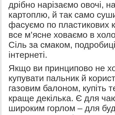
дрібно нарізаємо овочі, на
картоплю, й так само суш
фасуємо по пластикових к
все м’ясне ховаємо в хол
Сіль за смаком, подробиці
інтернеті.
Якщо ви принципово не х
купувати пальник й корис
газовим балоном, купіть т
краще декілька. Є для чаю
широким горлом – для буд