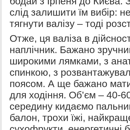
бодай з Ірпеня до Києва. З
слід залишити їм вибір: н
тягнути валізу – тоді розс
Отже, ця валіза в дійсност
наплічник. Бажано зручний
широкими лямками, з ана
спинкою, з розвантажува
поясом. А ще бажано мати
для ходіння. Об’єм – 40-60
середину кидаємо пальник
балон, трохи їжі, найкращ
сухофрукти, енергетичні 