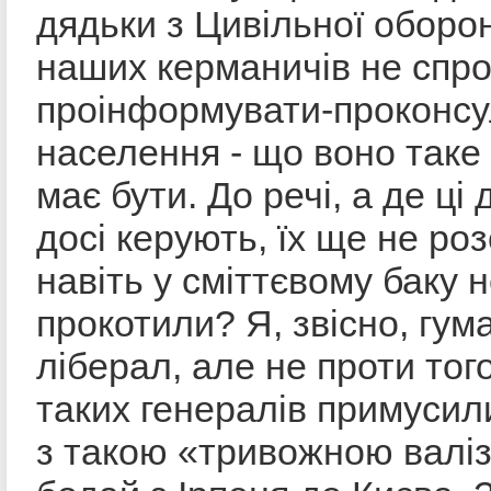
дядьки з Цивільної оборо
наших керманичів не спр
проінформувати-проконсу
населення - що воно таке
має бути. До речі, а де ці 
досі керують, їх ще не ро
навіть у сміттєвому баку 
прокотили? Я, звісно, гума
ліберал, але не проти тог
таких генералів примусил
з такою «тривожною валі