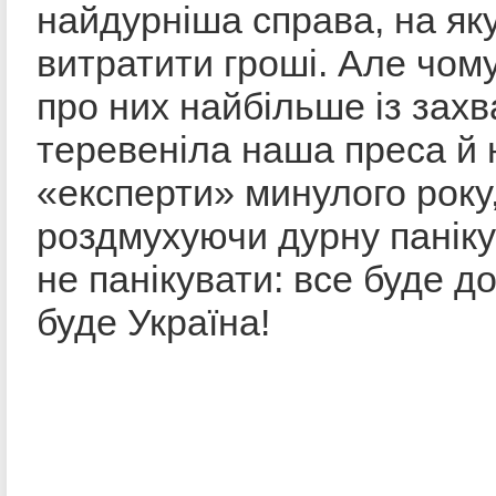
найдурніша справа, на як
витратити гроші. Але чом
про них найбільше із зах
теревеніла наша преса й 
«експерти» минулого року
роздмухуючи дурну паніку
не панікувати: все буде д
буде Україна!