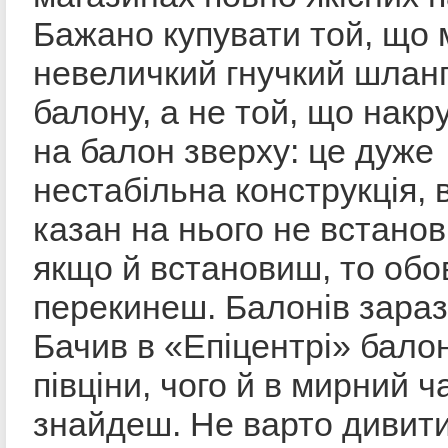
Бажано купувати той, що 
невеличкий гнучкий шланг
балону, а не той, що накр
на балон зверху: це дуже
нестабільна конструкція, 
казан на нього не встанов
якщо й встановиш, то обо
перекинеш. Балонів зараз
Бачив в «Епіцентрі» бало
півціни, чого й в мирний ч
знайдеш. Не варто дивит