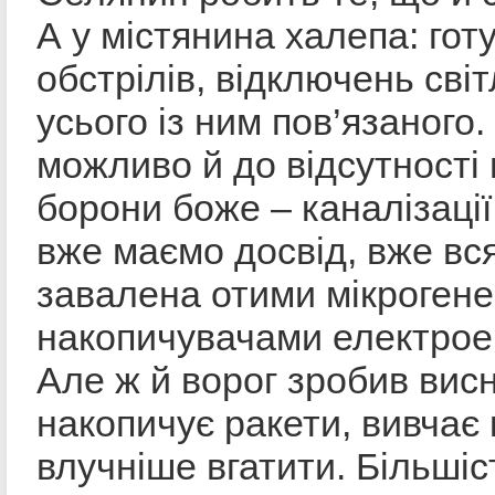
А у містянина халепа: гот
обстрілів, відключень світ
усього із ним пов’язаного.
можливо й до відсутності в
борони боже – каналізації!
вже маємо досвід, вже вся
завалена отими мікроген
накопичувачами електрое
Але ж й ворог зробив вис
накопичує ракети, вивчає 
влучніше вгатити. Більшіс