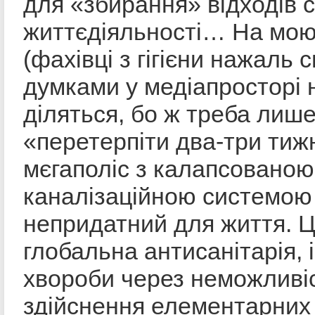
для «збирання» відходів с
життєдіяльності… На мою
(фахівці з гігієни нажаль 
думками у медіапросторі 
діляться, бо ж треба лиш
«перетерпіти два-три тижн
мєгаполіс з калапсованою
каналізаційною системою
непридатний для життя. Ц
глобальна антисанітарія, 
хвороби через неможливі
здійснення елементарних г