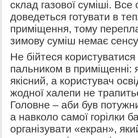
склад газової суміші. Все
доведеться готувати в те
приміщення, тому перепл
зимову суміш немає сенсу
Не бійтеся користуватися
пальником в приміщенні: 
якісний, а користувач осв
жодної халепи не трапить
Головне – аби був потужн
а навколо самої горілки б
організувати «екран», яки