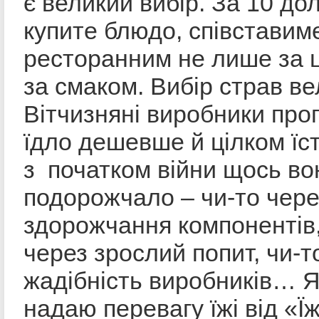
є великий вибір. За 10 до
купите блюдо, співставим
ресторанним не лише за ц
за смаком. Вибір страв в
Вітчизняні виробники про
їдло дешевше й цілком їст
з початком війни щось во
подорожчало – чи-то чере
здорожчання компонентів,
через зрослий попит, чи-т
жадібність виробників… 
надаю перевагу їжі від «Ї