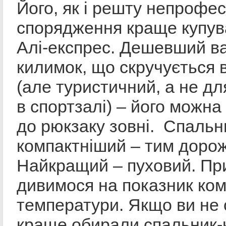
Його, як і решту непрофес
спорядження краще купув
Алі-експрес. Дешевший ва
килимок, що скручується 
(але туристичний, а не дл
в спортзалі) – його можна
до рюкзаку зовні. Спальн
компактніший – тим доро
Найкращий – пуховий. При
дивимося на показник ко
температури. Якщо ви не 
краще обирали спальник-к