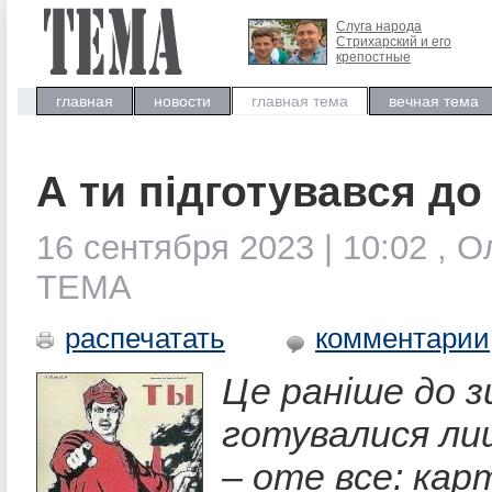
Слуга народа
Стрихарский и его
крепостные
главная
новости
главная тема
вечная тема
А ти підготувався до
16 сентября 2023 | 10:02 , О
ТЕМА
распечатать
комментарии
Це раніше до 
готувалися ли
– оте все: ка