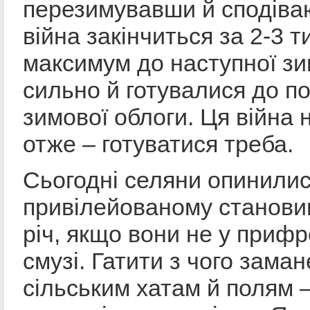
перезимувавши й сподіва
війна закінчиться за 2-3 т
максимум до наступної зи
сильно й готувалися до п
зимової облоги. Ця війна 
отже – готуватися треба.
Сьогодні селяни опинилис
привілейованому станови
річ, якщо вони не у прифр
смузі. Гатити з чого заман
сільським хатам й полям 