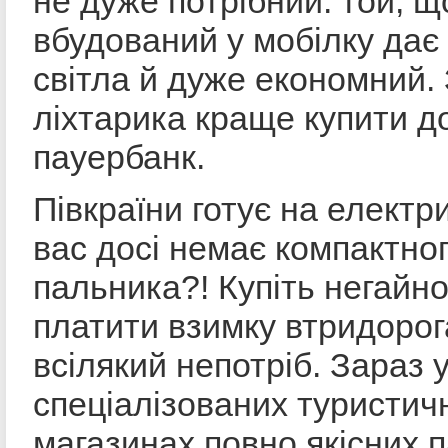
не дуже потрібний: той, щ
вбудований у мобілку дає
світла й дуже економний.
ліхтарика краще купити д
пауербанк.
Півкраїни готує на електри
вас досі немає компактног
пальника?! Купіть негайно
платити взимку втридорог
всілякий непотріб. Зараз 
спеціалізованих туристич
магазинах повно якісних п