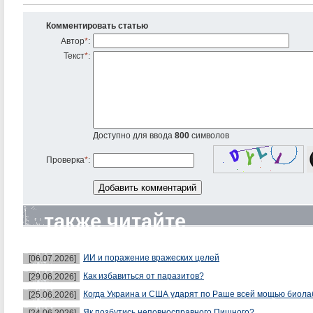
Комментировать статью
Автор
*
:
Текст
*
:
Доступно для ввода
800
символов
Проверка
*
:
также читайте
ИИ и поражение вражеских целей
[06.07.2026]
Как избавиться от паразитов?
[29.06.2026]
Когда Украина и США ударят по Раше всей мощью биол
[25.06.2026]
Як позбутись неповносправного Пишного?