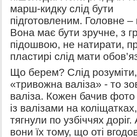
марш-кидку слід бути
підготовленим. Головне – 
Вона має бути зручне, з 
підошвою, не натирати, п
пластирі слід мати обов’я
Що берем? Слід розуміти,
«тривожна валіза» - то зо
валіза. Кожен бачив фото
із валізами на коліщатках,
тягнули по узбіччях доріг.
вони їх тому, що оті вгодо