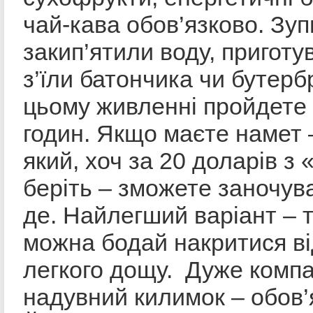
чай-кава обов’язково. Зу
закип’ятили воду, приготу
з’їли батончика чи бутерб
цьому живленні пройдете
годин. Якщо маєте намет 
який, хоч за 20 доларів з 
беріть – зможете заночув
де. Найлегший варіант – т
можна бодай накритися від
легкого дощу. Дуже комп
надувний килимок – обов’