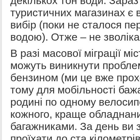
декількох тон води. Зараз
туристичних магазинах є 
вибір (поки не сталося пе
водою). Отже – не зволіка
В разі масової міграції мі
можуть виникнути пробле
бензином (ми це вже прох
тому для мобільності баж
родині по одному велосип
кожного, краще обладнан
багажниками. За день ви
проїхати до ста кілометрів