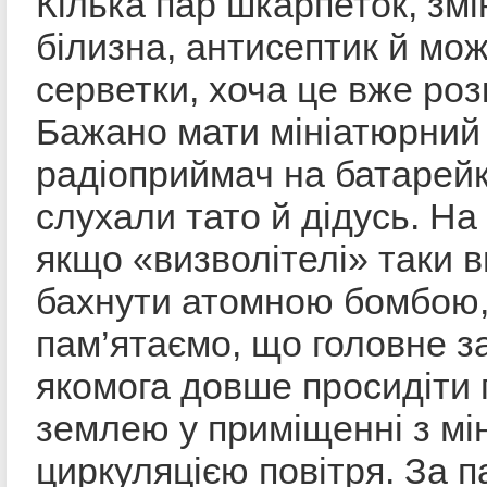
Кілька пар шкарпеток, змі
білизна, антисептик й мож
серветки, хоча це вже роз
Бажано мати мініатюрний
радіоприймач на батарейк
слухали тато й дідусь. На
якщо «визволітелі» таки 
бахнути атомною бомбою
пам’ятаємо, що головне з
якомога довше просидіти 
землею у приміщенні з м
циркуляцією повітря. За п