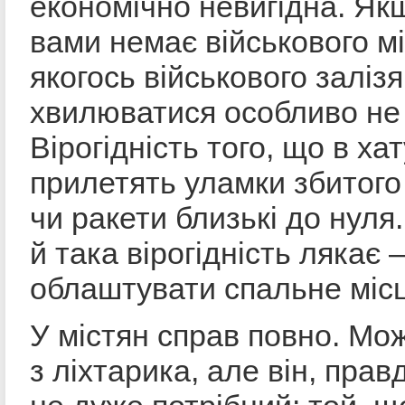
економічно невигідна. Якщ
вами немає військового м
якогось військового залізя
хвилюватися особливо не 
Вірогідність того, що в хат
прилетять уламки збитог
чи ракети близькі до нуля.
й така вірогідність лякає
облаштувати спальне місц
У містян справ повно. Мо
з ліхтарика, але він, прав