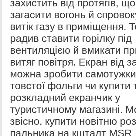
захистить від протягів, щ
загасити вогонь й спрово
витік газу в приміщення. Т
радив ставити горілку під
вентиляцією й вмикати п
витяг повітря. Екран від 
можна зробити самотужки
товстої фольги чи купити 
розкладний екранчик у
туристичному магазині. М
звісно, купити новітню ро
пальника на кшталт MSR