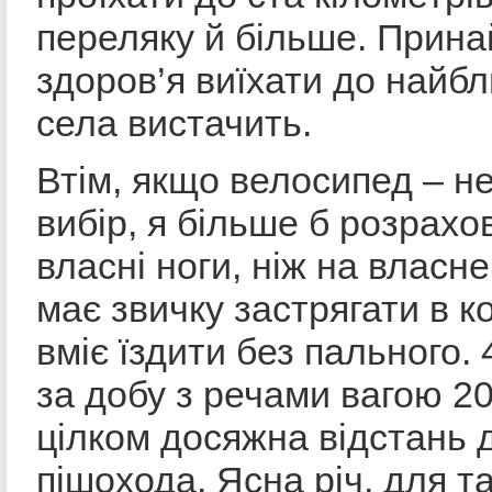
переляку й більше. Прина
здоров’я виїхати до найб
села вистачить.
Втім, якщо велосипед – н
вибір, я більше б розрахо
власні ноги, ніж на власне
має звичку застрягати в к
вміє їздити без пального. 
за добу з речами вагою 20
цілком досяжна відстань 
пішохода. Ясна річ, для т