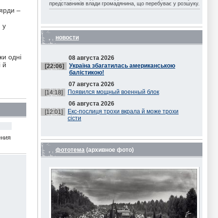
представників влади громадянина, що перебуває у розшуку.
ьярди –
 у
новости
ки одні
08 августа 2026
 й
Україна збагатилась американською
[22:06]
балістикою!
07 августа 2026
Появился мощный военный блок
[14:18]
06 августа 2026
Екс-послиця трохи вкрала й може трохи
[12:01]
сісти
ения
фототема
(архивное фото)