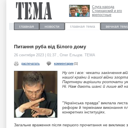
Слуга народа
Стрихарский и его
крепостные
главная
новости
главная тема
вечная тем
Питання руба від Білого дому
26 сентября 2023 | 01:37 , Олег Ельцов. ТЕМА
распечатать
комментарии
[1]
Ну от і все: чекати закінчення 
нашої країни й нашої війни згорта
Партнери вирішили розпочати укр
Ні. Нам дають шанс й лише від н
"Українська правда" виклала листа
реформ й термінами виконання пла
конкретних інституціях.
Загальне враження після першого прочитання не викликає з