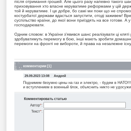
після отримання грошей. Але цього разу напевно такого шан
приховування хто власне керуватиме реформами у цій держав
той й керуватиме. І це добре, бо самі ми поки що не спромо
костурбатої держави вдасться запустити, отоді заживем! Вре
суспільство країни, до якої вони приїздять на все готове. А
господарювати.
Одним словом: в України з'явився шанс реалізувати ці кляті
здобуватимуть перемогу в бою, інші мають зробити домашнє 
перемоги на фронті не вибороти, й права на незалежне існу
комментарии [1]
29.09.2023 13:08 Андрей
Поднимем безумно цены на газ и электро, - будем в НАТО!!
и вступлением в военный блок, объяснить никто не удосужил
Комментировать статью
Автор
*
:
Текст
*
: