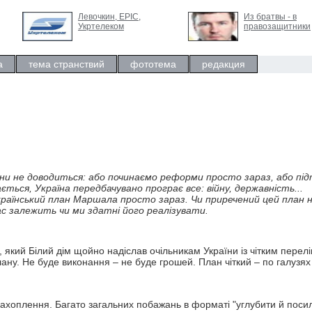
Левочкин, ЕРIC,
Из братвы - в
Укртелеком
правозащитники
а
тема странствий
фототема
редакция
війни не доводиться: або починаємо реформи просто зараз, або пі
ється, Україна передбачувано програє все: війну, державність...
аїнський план Маршала просто зараз. Чи приречений цей план н
ас залежить чи ми здатні його реалізувати.
, який Білий дім щойно надіслав очільникам України із чітким перел
ну. Не буде виконання – не буде грошей. План чіткий – по галузях
ахоплення. Багато загальних побажань в форматі "углубити й посил