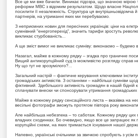
Все це ми вже бачили. Виникає підозра, що значною мірою 
реформи МВС з відомим результатом. Щодо власне Нацполу 
посилити її незалежність. Структура ця внутрішньовідомча 
партнерів, на утриманні яких ми перебуваємо.
З неприємних новин для пересічних українців: ціни на елкт
сумнівний "енергоперехід", значить тарифи зростуть револю
викликає стурбованість...
А ще зміст вимог не викликає сумніву: виконаємо – будемо 
Назагал, майже в кожному рядку – згадка про граничне поси
Вищий антикорупційний суд із можливістю розгляду справ не 
Ну що тут не зрозумілого?...
Загальний настрій – фактичне керування ключовими інституц
громадських активістів. З останніми – найбільші сумніви що
фіктивний. Здебільшого активність громадян в нашій бідній кр
сплачувати внески чи спонсорувати утримання громадських 
Майже в кожному рядку сенсаційного листа – вказівка на нео
весільні фотографи зможуть протягом півтора року виконат
Але найбільша небезпека – то саботаж. Кожному рядку цих
владних сходинках. Бо очевидно, якщо все це запрацює як п
корупційні схеми, на яких тримається існування нашої держ
Напевно, українські очільники за звичкою спробують з усім п