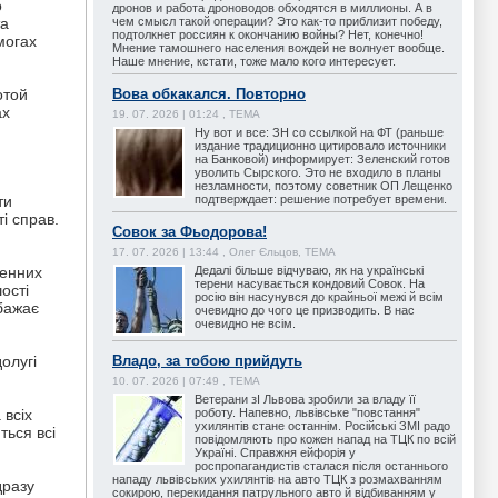
о
дронов и работа дроноводов обходятся в миллионы. А в
чем смысл такой операции? Это как-то приблизит победу,
та
подтолкнет россиян к окончанию войны? Нет, конечно!
могах
Мнение тамошнего населения вождей не волнует вообще.
Наше мнение, кстати, тоже мало кого интересует.
Вова обкакался. Повторно
отой
ах
19. 07. 2026 | 01:24 , ТЕМА
Ну вот и все: ЗН со ссылкой на ФТ (раньше
издание традиционно цитировало источники
на Банковой) информирует: Зеленский готов
уволить Сырского. Это не входило в планы
незламности, поэтому советник ОП Лещенко
подтверждает: решение потребует времени.
ти
і справ.
Совок за Фьодорова!
17. 07. 2026 | 13:44 , Олег Єльцов, ТЕМА
Дедалі більше відчуваю, як на українські
ленних
терени насувається кондовий Совок. На
ості
росію він насунувся до крайньої межі й всім
 бажає
очевидно до чого це призводить. В нас
очевидно не всім.
Владо, за тобою прийдуть
олугі
10. 07. 2026 | 07:49 , ТЕМА
Ветерани зІ Львова зробили за владу її
роботу. Напевно, львівське "повстання"
 всіх
ухилянтів стане останнім. Російські ЗМІ радо
ться всі
повідомляють про кожен напад на ТЦК по всій
Україні. Справжня ейфорія у
роспропагандистів сталася після останнього
нападу львівських ухилянтів на авто ТЦК з розмахванням
дразу
сокирою, перекидання патрульного авто й відбиванням у