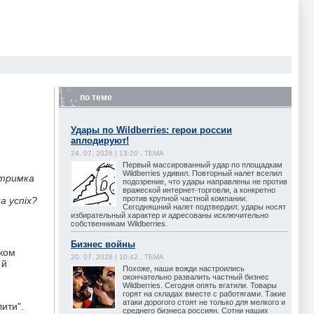
по теме
Удары по Wildberries: герои россии
аплодируют!
24. 07. 2026 | 13:20 , ТЕМА
Первый массированный удар по площадкам
Wildberries удивил. Повторный налет вселил
дтримка
подозрение, что удары направлены не против
вражеской интернет-торговли, а конкретно
против крупной частной компании.
а успіх?
Сегодняшний налет подтвердил: удары носят
избирательный характер и адресованы исключительно
собственникам Wildberries.
Бизнес войны
іком
20. 07. 2026 | 10:42 , ТЕМА
 й
Похоже, наши вожди настроились
окончательно развалить частный бизнес
Wildberries. Сегодня опять вгатили. Товары
горят на складах вместе с работягами. Такие
атаки дорогого стоят не только для мелкого и
ити".
среднего бизнеса россиян. Сотни наших