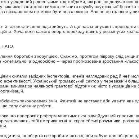
текст укладений рідненькими грантоїдами, які раніше долучалися д
викликає запитання вимога змічнити службу внутрішньої безпеки 
й за визначенням не може бути незалежною. Але не це головне у ви
ро- й газопостачання підстрибнуть. А ще нас спонукають проводити 
ційно. Хоча доля самого енергопереходу навіть у розвинутих країн
в НАТО.
лення боротьби з корупцією. Скажімо, протягом півроку слід зміцни
колегіально, а одноосібно – через прогнозоване зростання кількост
іями силами західних інспекторів, членів наглядових рад й незчис
до ефективності. Український громадський сектор у переважній більш
аїні виникає за наявності грантової підтримки: ніхто з українців не
організацій.
бхідність законодавчих змін. Фантазії не вистачає аби уявити як нед
и цю силу силенну роботи.
 поки що паперових реформ чинитиметься відчайдушний спротив на
редставляють собі американські та європейські розумники, розваля
ави.
огодитися, пообіцяти все зробити як слід, аби забути про обіцяне о