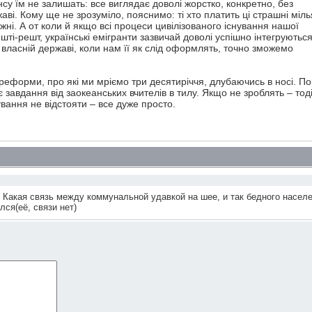
су їм не залишать: все виглядає доволі жорстко, конкретно, без
і. Кому ще не зрозуміло, пояснимо: ті хто платить ці страшні міл
жні. А от коли й якщо всі процеси цивілізованого існування нашої
шті-решт, українські емігранти зазвичай доволі успішно інтегруються
 у власній державі, коли нам її як слід оформлять, точно зможемо
 реформи, про які ми мріємо три десятиріччя, длубаючись в носі. По
завдання від заокеанських вчителів в тилу. Якщо не зроблять – тоді
вання не відстояти – все дуже просто.
! Какая связь между коммунальной удавкой на шее, и так бедного насел
ся(её, связи нет)