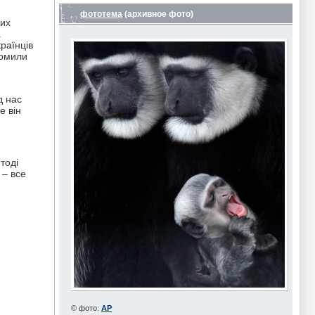
фототема
(архивное фото)
них
а
раїнців
домили
д нас
е він
тоді
 – все
© фото:
АР