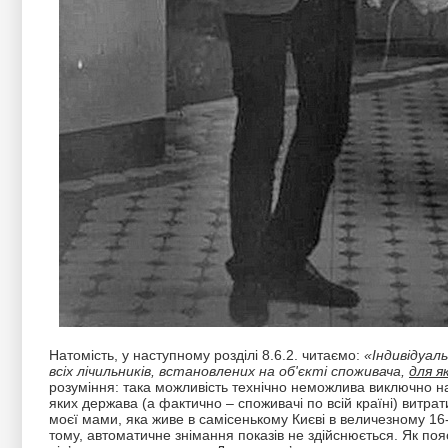
Натомість, у наступному розділі 8.6.2. читаємо:
«
Індивідуал
всіх лічильників, встановлених на об'єкті споживача,
для я
розуміння: така можливість технічно неможлива виключно на
яких держава (а фактично – споживачі по всій країні) витра
моєї мами, яка живе в самісенькому Києві в величезному 16-
тому, автоматичне знімання показів не здійснюється. Як поя