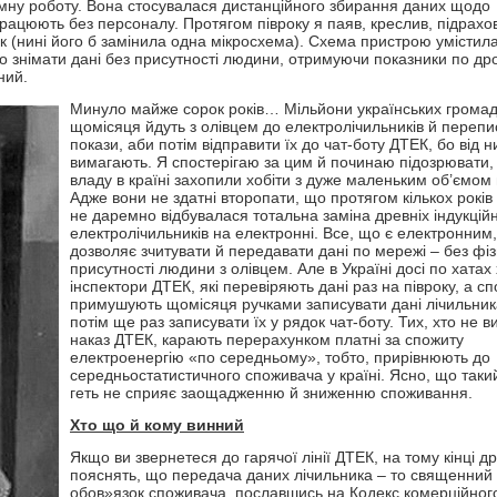
омну роботу. Вона стосувалася дистанційного збирання даних щодо
 працюють без персоналу. Протягом півроку я паяв, креслив, підрах
ок (нині його б замінила одна мікросхема). Схема пристрою умістил
знімати дані без присутності людини, отримуючи показники по дро
ний.
Минуло майже сорок років… Мільйони українських грома
щомісяця йдуть з олівцем до електролічильників й переп
покази, аби потім відправити їх до чат-боту ДТЕК, бо від н
вимагають. Я спостерігаю за цим й починаю підозрювати,
владу в країні захопили хобіти з дуже маленьким об’ємом 
Адже вони не здатні второпати, що протягом кількох років 
не даремно відбувалася тотальна заміна древніх індукцій
електролічильників на електронні. Все, що є електронним,
дозволяє зчитувати й передавати дані по мережі – без фіз
присутності людини з олівцем. Але в Україні досі по хатах
інспектори ДТЕК, які перевіряють дані раз на півроку, а с
примушують щомісяця ручками записувати дані лічильник
потім ще раз записувати їх у рядок чат-боту. Тих, хто не в
наказ ДТЕК, карають перерахунком платні за спожиту
електроенергію «по середньому», тобто, прирівнюють до
середньостатистичного споживача у країні. Ясно, що такий
геть не сприяє заощадженню й зниженню споживання.
Хто що й кому винний
Якщо ви звернетеся до гарячої лінії ДТЕК, на тому кінці д
пояснять, що передача даних лічильника – то священний
обов»язок споживача, пославшись на Кодекс комерційного