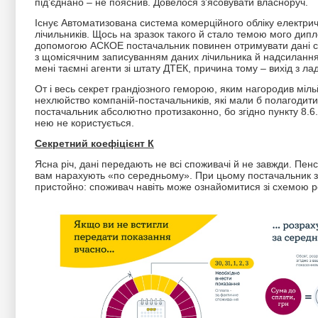
під’єднано – не пояснив. Довелося з’ясовувати власноруч.
Існує Автоматизована система комерційного обліку електричн
лічильників. Щось на зразок такого й стало темою мого дипл
допомогою АСКОЕ постачальник повинен отримувати дані сп
з щомісячним записуванням даних лічильника й надсилання
мені таємні агенти зі штату ДТЕК, причина тому – вихід з л
От і весь секрет грандіозного геморою, яким нагородив міл
нехлюйство компаній-постачальників, які мали б полагодити
постачальник абсолютно протизаконно, бо згідно пункту 8.6.
нею не користується.
Секретний коефіцієнт К
Ясна річ, дані передають не всі споживачі й не завжди. Пен
вам нарахують «по середньому». При цьому постачальник зм
пристойно: споживач навіть може ознайомитися зі схемою р