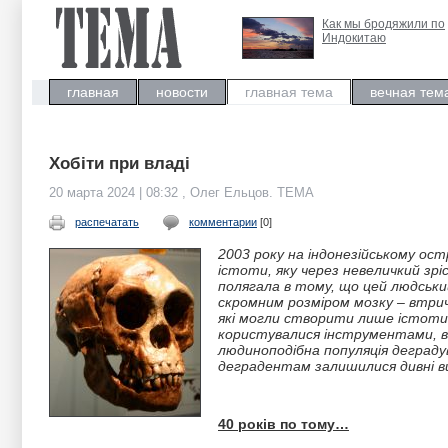
Как мы бродяжили по
Индокитаю
главная
новости
главная тема
вечная тем
Хобіти при владі
20 марта 2024 | 08:32 , Олег Ельцов. ТЕМА
распечатать
комментарии
[0]
2003 року на індонезійському ос
істоти, яку через невеличкий зр
полягала в тому, що цей людськи
скромним розміром мозку – втрич
які могли створити лише істоти 
користувалися інструментами, в
людиноподібна популяція деградув
деградентам залишилися дивні в
40 років по тому…