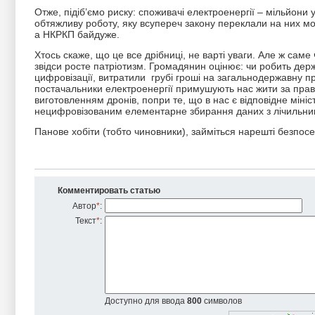
Отже, підіб’ємо риску: споживачі електроенергії – мільйони
обтяжливу роботу, яку всупереч закону переклали на них мо
а НКРКП байдуже.
Хтось скаже, що це все дрібниці, не варті уваги. Але ж сам
звідси росте патріотизм. Громадянин оцінює: чи робить дер
цифровізації, витратили грубі гроші на загальнодержавну п
постачальники електроенергії примушують нас жити за прав
виготовленням дронів, попри те, що в нас є відповідне міні
нецифровізованим елементарне збирання даних з лічильників
Панове хобіти (тобто чиновники), займіться нарешті безпос
Комментировать статью
Автор
*
:
Текст
*
:
Доступно для ввода
800
символов