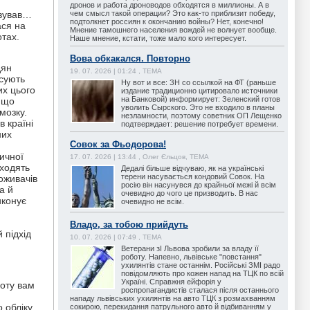
дронов и работа дроноводов обходятся в миллионы. А в
чем смысл такой операции? Это как-то приблизит победу,
овував…
подтолкнет россиян к окончанию войны? Нет, конечно!
ася на
Мнение тамошнего населения вождей не волнует вообще.
тах.
Наше мнение, кстати, тоже мало кого интересует.
Вова обкакался. Повторно
дян
19. 07. 2026 | 01:24 , ТЕМА
исують
Ну вот и все: ЗН со ссылкой на ФТ (раньше
их цього
издание традиционно цитировало источники
на Банковой) информирует: Зеленский готов
 що
уволить Сырского. Это не входило в планы
мозку.
незламности, поэтому советник ОП Лещенко
в країні
подтверждает: решение потребует времени.
них
Совок за Фьодорова!
ичної
17. 07. 2026 | 13:44 , Олег Єльцов, ТЕМА
 ходять
Дедалі більше відчуваю, як на українські
терени насувається кондовий Совок. На
поживачів
росію він насунувся до крайньої межі й всім
а й
очевидно до чого це призводить. В нас
иконує
очевидно не всім.
Владо, за тобою прийдуть
 підхід
10. 07. 2026 | 07:49 , ТЕМА
Ветерани зІ Львова зробили за владу її
роботу. Напевно, львівське "повстання"
ухилянтів стане останнім. Російські ЗМІ радо
повідомляють про кожен напад на ТЦК по всій
Україні. Справжня ейфорія у
роту вам
роспропагандистів сталася після останнього
нападу львівських ухилянтів на авто ТЦК з розмахванням
 обліку
сокирою, перекидання патрульного авто й відбиванням у