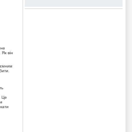
гне
 Як він
таємним
бити.
ть
. Це
ам
скати