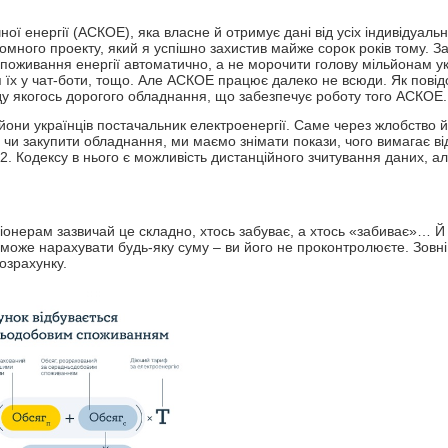
ої енергії (АСКОЕ), яка власне й отримує дані від усіх індивідуаль
омного проекту, який я успішно захистив майже сорок років тому. З
оживання енергії автоматично, а не морочити голову мільйонам ук
 їх у чат-боти, тощо. Але АСКОЕ працює далеко не всюди. Як пові
аду якогось дорогого обладнання, що забезпечує роботу того АСКОЕ.
ьйони українців постачальник електроенергії. Саме через жлобство й
 чи закупити обладнання, ми маємо знімати покази, чого вимагає ві
2. Кодексу в нього є можливість дистанційного зчитування даних, ал
сіонерам зазвичай це складно, хтось забуває, а хтось «забиває»… Й 
оже нарахувати будь-яку суму – ви його не проконтролюєте. Зовні
озрахунку.