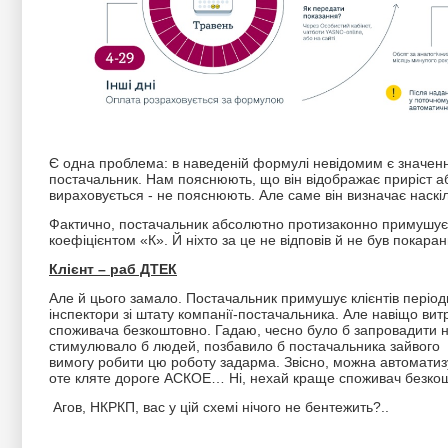
Є одна проблема: в наведеній формулі невідомим є значення 
постачальник. Нам пояснюють, що він відображає приріст а
вираховується - не пояснюють. Але саме він визначає наскіл
Фактично, постачальник абсолютно протизаконно примушує кл
коефіцієнтом «К». Й ніхто за це не відповів й не був пок
Клієнт – раб ДТЕК
Але й цього замало. Постачальник примушує клієнтів період
інспектори зі штату компанії-постачальника. Але навіщо ви
споживача безкоштовно. Гадаю, чесно було б запровадити 
стимулювало б людей, позбавило б постачальника зайвого 
вимогу робити цю роботу задарма. Звісно, можна автоматиз
оте кляте дороге АСКОЕ… Ні, нехай краще споживач безк
Агов, НКРКП, вас у цій схемі нічого не бентежить?..