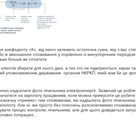
коефіцієнту «К», від якого залежить остаточна сума, яку з вас стя
бо ж зменшення споживання у порівнянні із минулорічним періодом.
ьки більше ви сплатите.
ієнтів збирати для нього дані, а тих хто не підкорюється, карає 
араний уповноваженим державним органом НКРКП, який мав би це зро
ично надсилати фото лічильника електроенергії. Зазвичай це робля
трачатися на зарплату працівників, коли можна примусити це робити
незначну «премію» тим споживачам, які надішлють фото лічильника
клопоту. Але ні: ми просто без пояснень розсилатимемо споживач
увати процес контролю лічильників, але для цього доведеться запу
оштовно попрацює…