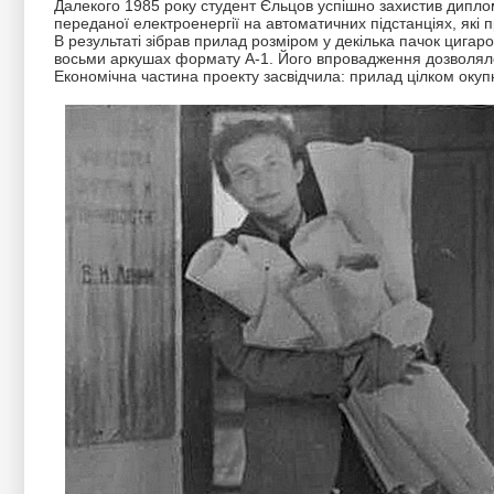
Далекого 1985 року студент Єльцов успішно захистив дипл
переданої електроенергії на автоматичних підстанціях, які
В результаті зібрав прилад розміром у декілька пачок цигар
восьми аркушах формату А-1. Його впровадження дозволяло 
Економічна частина проекту засвідчила: прилад цілком окуп