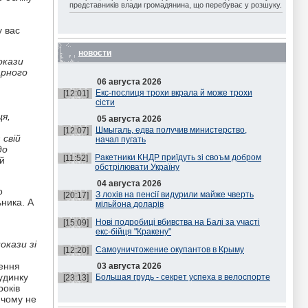
представників влади громадянина, що перебуває у розшуку.
у вас
новости
окази
арного
06 августа 2026
Екс-послиця трохи вкрала й може трохи
[12:01]
сісти
ця,
05 августа 2026
Шмыгаль, едва получив министерство,
[12:07]
свій
начал пугать
до
Ракетники КНДР приїдуть зі своъм добром
[11:52]
й
обстрілювати Україну
04 августа 2026
о
З лохів на пенсії видурили майже чверть
[20:17]
ника. А
мільйона доларів
Нові подробиці вбивства на Балі за участі
[15:09]
екс-бійця "Кракену"
окази зі
Самоуничтожение окупантов в Крыму
[12:20]
лення
03 августа 2026
будинку
Большая грудь - секрет успеха в велоспорте
[23:13]
років
 чому не