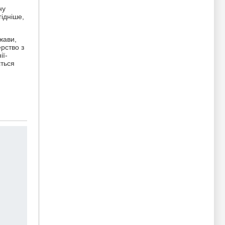
ну
ідніше,
жави,
рство з
ії-
ється