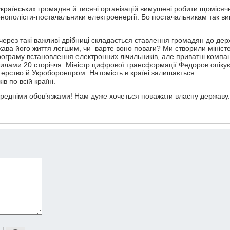
 українських громадян й тисячі організацій вимушені робити щомісяч
нополісти-постачальники електроенергії. Бо постачальникам так виг
е через такі важливі дрібниці складається ставлення громадян до дер
жава його життя легшим, чи варте воно поваги? Ми створили міністе
рограму встановлення електронних лічильників, але приватні компан
илами 20 сторіччя. Міністр цифрової трансформації Федоров опіку
стерство й Укроборонпром. Натомість в країні залишається
 по всій країні.
ередніми обов’язками! Нам дуже хочеться поважати власну державу.