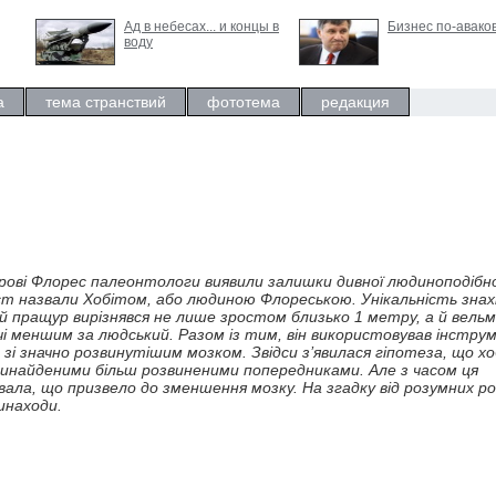
Ад в небесах... и концы в
Бизнес по-авако
воду
а
тема странствий
фототема
редакция
трові Флорес палеонтологи виявили залишки дивної людиноподібно
іст назвали Хобітом, або людиною Флореською. Унікальність знах
й пращур вирізнявся не лише зростом близько 1 метру, а й вель
і меншим за людський. Разом із тим, він використовував інстру
зі значно розвинутішим мозком. Звідси з’явилася гіпотеза, що х
инайденими більш розвиненими попередниками. Але з часом ця
ала, що призвело до зменшення мозку. На згадку від розумних ро
инаходи.