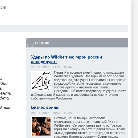
вски
по теме
Удары по Wildberries: герои россии
аплодируют!
24. 07. 2026 | 13:20 , ТЕМА
Первый массированный удар по площадкам
Wildberries удивил. Повторный налет вселил
ї
подозрение, что удары направлены не против
ідки
вражеской интернет-торговли, а конкретно
против крупной частной компании.
ми
Сегодняшний налет подтвердил: удары носят
менти,
избирательный характер и адресованы исключительно
обіти
собственникам Wildberries.
Бизнес войны
дичів
20. 07. 2026 | 10:42 , ТЕМА
Похоже, наши вожди настроились
окончательно развалить частный бизнес
Wildberries. Сегодня опять вгатили. Товары
горят на складах вместе с работягами. Такие
атаки дорогого стоят не только для мелкого и
среднего бизнеса россиян. Сотни наших