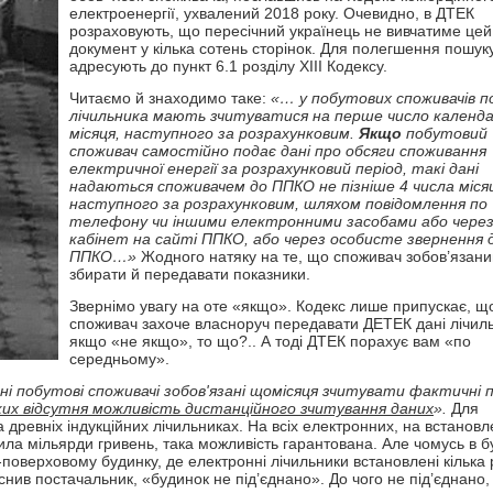
електроенергії, ухвалений 2018 року. Очевидно, в ДТЕК
розраховують, що пересічний українець не вивчатиме цей
документ у кілька сотень сторінок. Для полегшення пошук
адресують до пункт 6.1 розділу XIII Кодексу.
Читаємо й знаходимо таке:
«… у побутових споживачів п
лічильника мають зчитуватися на перше число календ
місяця, наступного за розрахунковим.
Якщо
побутовий
споживач самостійно подає дані про обсяги споживання
електричної енергії за розрахунковий період, такі дані
надаються споживачем до ППКО не пізніше 4 числа міся
наступного за розрахунковим, шляхом повідомлення по
телефону чи іншими електронними засобами або через 
кабінет на сайті ППКО, або через особисте звернення 
ППКО…»
Жодного натяку на те, що споживач зобов’язани
збирати й передавати показники.
Звернімо увагу на оте «якщо». Кодекс лише припускає, щ
споживач захоче власноруч передавати ДЕТЕК дані лічиль
якщо «не якщо», то що?.. А тоді ДТЕК порахує вам «по
середньому».
ьні побутові споживачі зобов'язані щомісяця зчитувати фактичні п
ких відсутня можливість дистанційного зчитування даних
».
Для
 древніх індукційних лічильниках. На всіх електронних, на встанов
тила мільярди гривень, така можливість гарантована. Але чомусь в 
поверховому будинку, де електронні лічильники встановлені кілька 
снив постачальник, «будинок не під’єднано». До чого не під’єднано,