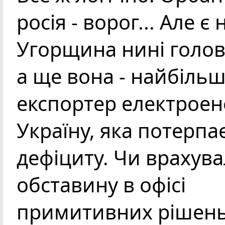
росія - ворог... Але є
Угорщина нині голову
а ще вона - найбіль
експортер електроене
Україну, яка потерпає 
дефіциту. Чи врахув
обставину в офісі
примитивних рішень