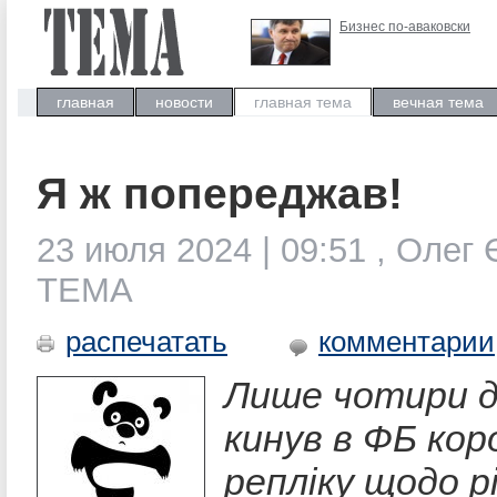
Бизнес по-аваковски
главная
новости
главная тема
вечная тема
Я ж попереджав!
23 июля 2024 | 09:51 , Олег
ТЕМА
распечатать
комментарии
Лише чотири д
кинув в ФБ ко
репліку щодо р