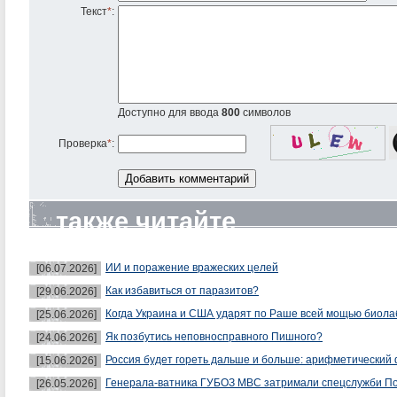
Текст
*
:
Доступно для ввода
800
символов
Проверка
*
:
также читайте
ИИ и поражение вражеских целей
[06.07.2026]
Как избавиться от паразитов?
[29.06.2026]
Когда Украина и США ударят по Раше всей мощью биол
[25.06.2026]
Як позбутись неповносправного Пишного?
[24.06.2026]
Россия будет гореть дальше и больше: арифметический 
[15.06.2026]
Генерала-ватника ГУБОЗ МВС затримали спецслужби П
[26.05.2026]