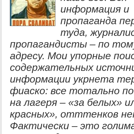
информация и
пропаганда пе
туда, журнали
пропагандисты – по том
адресу. Мои упорные пои
содержательных источн
информации укрнета те
фиаско: все тотально п
на лагеря – «за белых» и
красных», отттенков не
Фактически – это голим