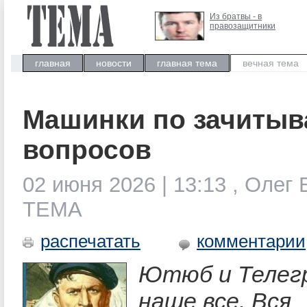
Из братвы - в
правозащитники
главная
новости
главная тема
вечная тема
Машинки по зачиты
вопросов
02 июня 2026 | 13:13 , Олег 
ТЕМА
распечатать
комментарии
Ютюб и Телег
наше все. Вся