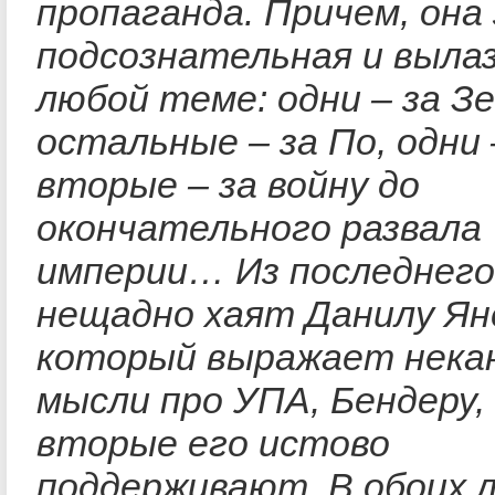
пропаганда. Причем, она
подсознательная и выла
любой теме: одни – за Зе
остальные – за По, одни 
вторые – за войну до
окончательного развала
империи… Из последнего
нещадно хаят Данилу Ян
который выражает нека
мысли про УПА, Бендеру,
вторые его истово
поддерживают. В обоих л