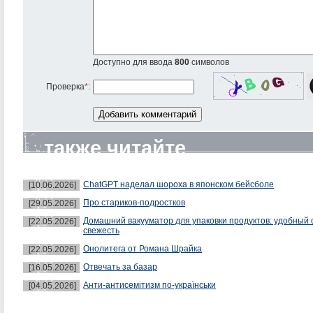
Доступно для ввода
800
символов
Проверка
*
:
также читайте
ChatGPT наделал шороха в японском бейсболе
[10.06.2026]
Про стариков-подростков
[29.05.2026]
Домашний вакууматор для упаковки продуктов: удобный 
[22.05.2026]
свежесть
Онолитега от Романа Шрайка
[22.05.2026]
Отвечать за базар
[16.05.2026]
Анти-антисемітизм по-українськи
[04.05.2026]