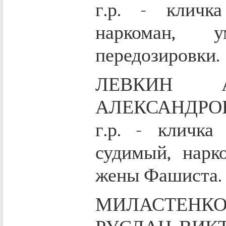
г.р. - кличк
наркоман, 
передозировки.
ЛЕВКИН А
АЛЕКСАНДРОВ
г.р. - кличк
судимый, нарко
жены Фашиста.
МИЛАСТЕНК