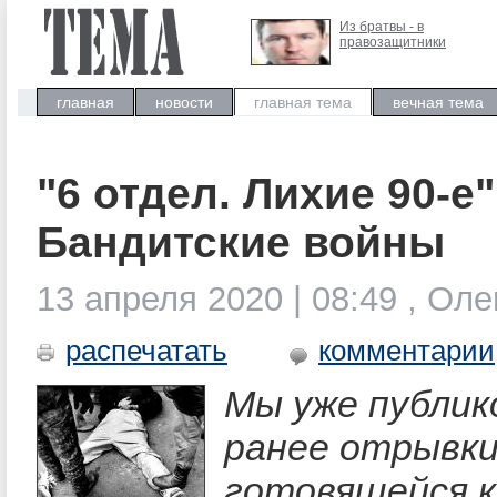
Из братвы - в
правозащитники
главная
новости
главная тема
вечная тема
"6 отдел. Лихие 90-е"
Бандитские войны
13 апреля 2020 | 08:49 , Ол
распечатать
комментарии
Мы уже публик
ранее отрывки 
готовящейся к