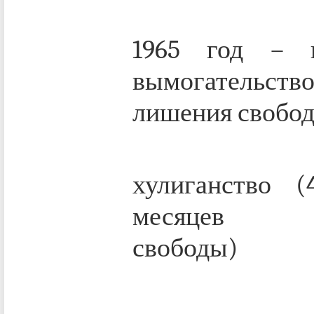
1965 год – 
вымогательств
лишения свобо
1966 г
хулиганство 
месяцев л
свободы)
1968 г