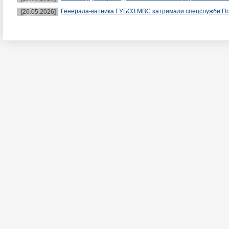
Генерала-ватника ГУБОЗ МВС затримали спецслужби П
[26.05.2026]