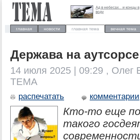
Ад в небесах... и концы в
воду
главная
новости
главная тема
вечная тема
Держава на аутсорсе
14 июля 2025 | 09:29 , Олег 
ТЕМА
распечатать
комментарии
Кто-то еще п
такого госдея
современности