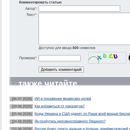
Комментировать статью
Автор
*
:
Текст
*
:
Доступно для ввода
800
символов
Проверка
*
:
также читайте
ИИ и поражение вражеских целей
[06.07.2026]
Как избавиться от паразитов?
[29.06.2026]
Когда Украина и США ударят по Раше всей мощью биол
[25.06.2026]
Як позбутись неповносправного Пишного?
[24.06.2026]
Россия будет гореть дальше и больше: арифметический 
[15.06.2026]