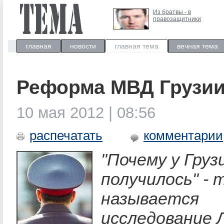
Из братвы - в
правозащитники
главная
новости
главная тема
вечная тема
Реформа МВД Грузи
10 мая 2012 | 08:56
распечатать
комментарии
"Почему у Груз
получилось" - 
называется
исследование 