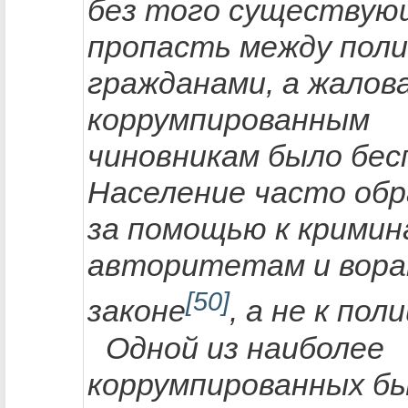
без того существую
пропасть между поли
гражданами, а жалов
коррумпированным
чиновникам было бес
Население часто об
за помощью к крими
авторитетам и вора
[50]
законе
, а не к по
Одной из наиболее
коррумпированных б