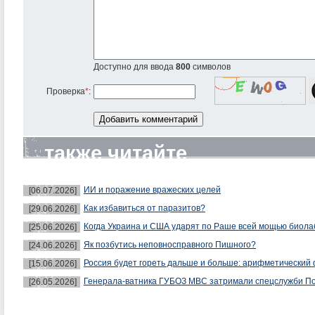
Доступно для ввода
800
символов
Проверка
*
:
также читайте
ИИ и поражение вражеских целей
[06.07.2026]
Как избавиться от паразитов?
[29.06.2026]
Когда Украина и США ударят по Раше всей мощью биол
[25.06.2026]
Як позбутись неповносправного Пишного?
[24.06.2026]
Россия будет гореть дальше и больше: арифметический 
[15.06.2026]
Генерала-ватника ГУБОЗ МВС затримали спецслужби П
[26.05.2026]