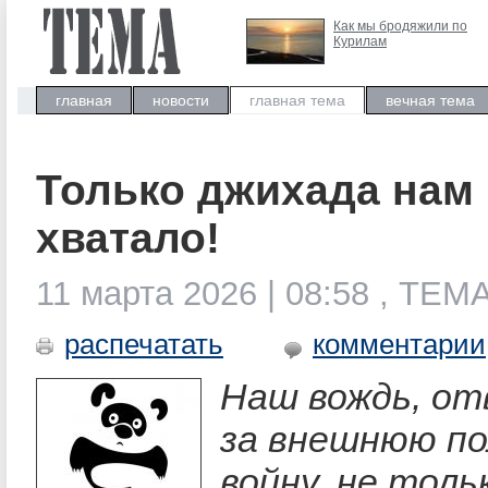
Как мы бродяжили по
Курилам
главная
новости
главная тема
вечная тема
Только джихада нам
хватало!
11 марта 2026 | 08:58 , ТЕМ
распечатать
комментарии
Наш вождь, о
за внешнюю по
войну, не толь