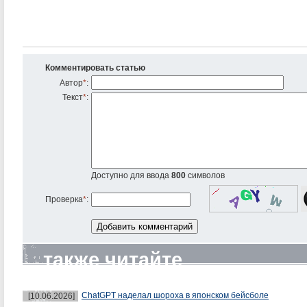
Комментировать статью
Автор
*
:
Текст
*
:
Доступно для ввода
800
символов
Проверка
*
:
также читайте
ChatGPT наделал шороха в японском бейсболе
[10.06.2026]