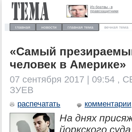
Из братвы - в
правозащитники
главная
новости
главная тема
вечная тема
«Самый презираемы
человек в Америке»
07 сентября 2017 | 09:54 , 
ЗУЕВ
распечатать
комментарии
На днях прися
йоркского суда