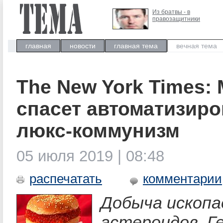
Из братвы - в
правозащитники
главная
новости
главная тема
вечная тема
The New York Times:
спасет автоматизир
люкс-коммунизм
05 июля 2019 | 08:48
распечатать
комментарии
Добыча ископа
астероидов. Г