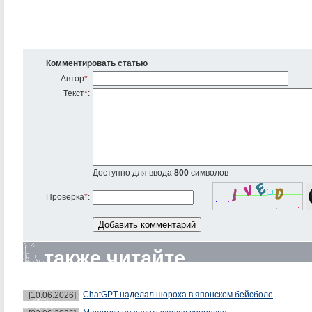
Комментировать статью
Автор
*
:
Текст
*
:
Доступно для ввода
800
символов
Проверка
*
:
также читайте
ChatGPT наделал шороха в японском бейсболе
[10.06.2026]