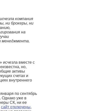
 исчезла компания
ы, ни брокеры, ни
анию,
агирования на
лучаи
и менеджмента.
 исчезла вместе с
еизвестна, но,
 общие активы
екущих счетах и
ациях внутреннего
 января по сентябрь
. Однако уже в
неры СК, ни ее
и
сайт отключены
,