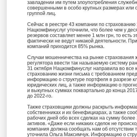
завладении им путем злоупотребления служеб
совершенными в особо крупных размерах или 
группой лиц.
Сейчас в реестре 43 компании по страхованию 
Нацкомфинуслуг уточнили, что более чем у дес
резервов составляет менее 1 млн грн, то есть 
фактически не ведут никакой деятельности. При
компаний приходится 85% рынка.
Случаи мошенничества на рынке страхования 
регулятора ввести так называемую систему ра
31 октября Нацкомфинуслуг направила во все 
страхованию жизни письма с требованием пре
информацию о структуре портфеля в разрезе к
юридических лиц, а также информацию о прог
и выкупных суммах поквартально до конца 2017
до 2022-го.
Также страховщики должны раскрыть информа
собственниках и их бенефициарах, а также соо
рабочих дней обо всех сделках на сумму более
активов. «Даже если никаких сделок не происход
компания должна сообщать нам об отсутствии т
уточнила Ольга Максимчук. Информацию о стру