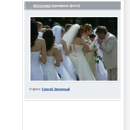
фототема
(архивное фото)
© фото:
Сергей Звездный