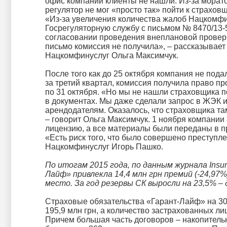
офис компании клиенты не нашли. Из-за морат
регулятор не мог «просто так» пойти к страхов
«Из-за увеличения количества жалоб Нацкомфи
Госрегуляторную службу с письмом № 8470/13-5
согласовании проведения внеплановой проверк
письмо комиссия не получила», – рассказывает
Нацкомфинуслуг Ольга Максимчук.
После того как до 25 октября компания не пода
за третий квартал, комиссия получила право пр
по 31 октября. «Но мы не нашли страховщика п
в документах. Мы даже сделали запрос в ЖЭК и
арендодателям. Оказалось, что страховщика там
– говорит Ольга Максимчук. 1 ноября компании
лицензию, а все материалы были переданы в п
«Есть риск того, что было совершено преступле
Нацкомфинуслуг Игорь Пашко.
По итогам 2015 года, по данным журнала Insur
Лайф» привлекла 14,4 млн грн премий (-24,97%)
место. За год резервы СК выросли на 23,5% – 
Страховые обязательства «Гарант-Лайф» на 3
195,9 млн грн, а количество застрахованных лиц 
Причем большая часть договоров – накопитель