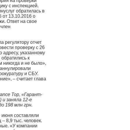
ория на проверки
щику с инспекцией.
нуслуг обратилась в
 от 13.10.2016 о
и. Ответ на свое
 член
ла регулятору отчет
овести проверку с 26
о адресу, указанному
 обратились к
 никогда и не было»,
 аннулировали
рокуратуру и СБУ.
ние», – считает глава
ance Top, «Гарант-
 и заняла 12-е
до 198 млн грн.
0 июня составляли
– 8,9 тыс. человек.
ные. «У компании