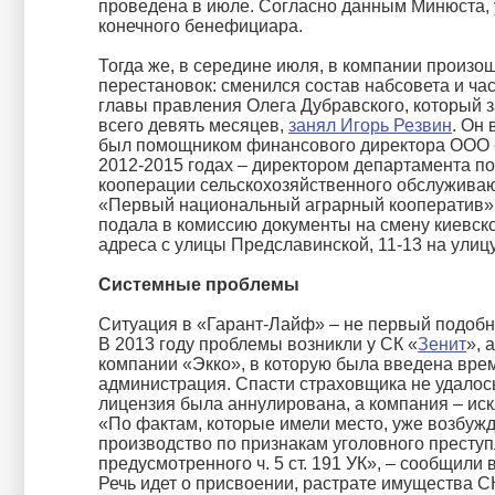
проведена в июле. Согласно данным Минюста, 
конечного бенефициара.
Тогда же, в середине июля, в компании произо
перестановок: сменился состав набсовета и ча
главы правления Олега Дубравского, который 
всего девять месяцев,
занял Игорь Резвин
. Он 
был помощником финансового директора ООО 
2012-2015 годах – директором департамента п
кооперации сельскохозяйственного обслужива
«Первый национальный аграрный кооператив».
подала в комиссию документы на смену киевск
адреса с улицы Предславинской, 11-13 на улиц
Системные проблемы
Ситуация в «Гарант-Лайф» – не первый подобн
В 2013 году проблемы возникли у СК «
Зенит
», 
компании «Экко», в которую была введена вре
администрация. Спасти страховщика не удалось
лицензия была аннулирована, а компания – иск
«По фактам, которые имели место, уже возбуж
производство по признакам уголовного преступ
предусмотренного ч. 5 ст. 191 УК», – сообщили
Речь идет о присвоении, растрате имущества С