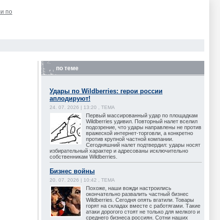
и по
по теме
Удары по Wildberries: герои россии
аплодируют!
24. 07. 2026 | 13:20 , ТЕМА
Первый массированный удар по площадкам
Wildberries удивил. Повторный налет вселил
подозрение, что удары направлены не против
вражеской интернет-торговли, а конкретно
против крупной частной компании.
Сегодняшний налет подтвердил: удары носят
избирательный характер и адресованы исключительно
собственникам Wildberries.
Бизнес войны
20. 07. 2026 | 10:42 , ТЕМА
Похоже, наши вожди настроились
окончательно развалить частный бизнес
Wildberries. Сегодня опять вгатили. Товары
горят на складах вместе с работягами. Такие
атаки дорогого стоят не только для мелкого и
среднего бизнеса россиян. Сотни наших