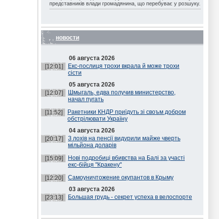
представників влади громадянина, що перебуває у розшуку.
новости
06 августа 2026
Екс-послиця трохи вкрала й може трохи
[12:01]
сісти
05 августа 2026
Шмыгаль, едва получив министерство,
[12:07]
начал пугать
Ракетники КНДР приїдуть зі своъм добром
[11:52]
обстрілювати Україну
04 августа 2026
З лохів на пенсії видурили майже чверть
[20:17]
мільйона доларів
Нові подробиці вбивства на Балі за участі
[15:09]
екс-бійця "Кракену"
Самоуничтожение окупантов в Крыму
[12:20]
03 августа 2026
Большая грудь - секрет успеха в велоспорте
[23:13]