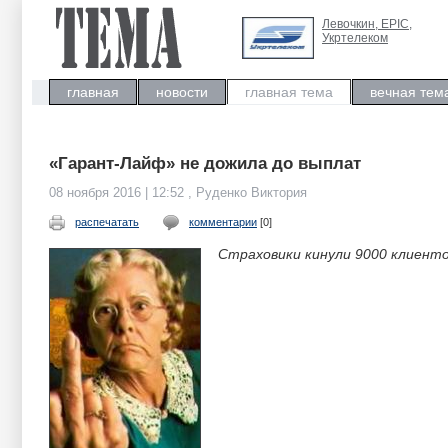
Левочкин, ЕРIC,
Укртелеком
главная
новости
главная тема
вечная тем
«Гарант-Лайф» не дожила до выплат
08 ноября 2016 | 12:52 , Руденко Виктория
распечатать
комментарии
[0]
Страховики кинули 9000 клиенто