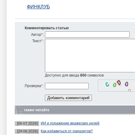
ФИНКЛУБ
Комментировать статью
Автор
*
:
Текст
*
:
Доступно для ввода
800
символов
Проверка
*
:
также читайте
ИИ и поражение вражеских целей
[06.07.2026]
Как избавиться от паразитов?
[29.06.2026]