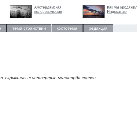
Амстердамская
Как мы бродяжил
велореволюция
Индокитаю
а
тема странствий
фототема
редакция
в, скрывшись с четвертью миллиарда гривен.