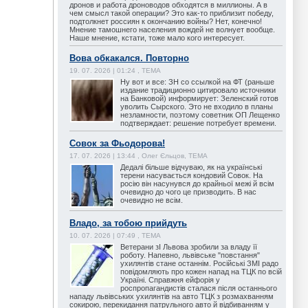
дронов и работа дроноводов обходятся в миллионы. А в
чем смысл такой операции? Это как-то приблизит победу,
подтолкнет россиян к окончанию войны? Нет, конечно!
Мнение тамошнего населения вождей не волнует вообще.
Наше мнение, кстати, тоже мало кого интересует.
Вова обкакался. Повторно
19. 07. 2026 | 01:24 , ТЕМА
Ну вот и все: ЗН со ссылкой на ФТ (раньше
издание традиционно цитировало источники
на Банковой) информирует: Зеленский готов
уволить Сырского. Это не входило в планы
незламности, поэтому советник ОП Лещенко
подтверждает: решение потребует времени.
Совок за Фьодорова!
17. 07. 2026 | 13:44 , Олег Єльцов, ТЕМА
Дедалі більше відчуваю, як на українські
терени насувається кондовий Совок. На
росію він насунувся до крайньої межі й всім
очевидно до чого це призводить. В нас
очевидно не всім.
Владо, за тобою прийдуть
10. 07. 2026 | 07:49 , ТЕМА
Ветерани зІ Львова зробили за владу її
роботу. Напевно, львівське "повстання"
ухилянтів стане останнім. Російські ЗМІ радо
повідомляють про кожен напад на ТЦК по всій
Україні. Справжня ейфорія у
роспропагандистів сталася після останнього
нападу львівських ухилянтів на авто ТЦК з розмахванням
сокирою, перекидання патрульного авто й відбиванням у