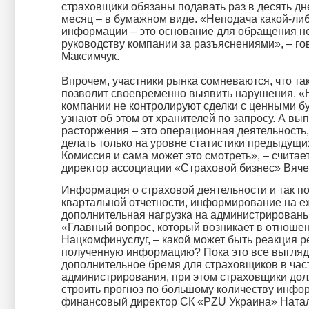
страховщики обязаны подавать раз в десять дн
месяц – в бумажном виде. «Неподача какой-либ
информации – это основание для обращения н
руководству компании за разъяснениями», – го
Максимчук.
Впрочем, участники рынка сомневаются, что та
позволит своевременно выявить нарушения. «
компании не контролируют сделки с ценными б
узнают об этом от хранителей по запросу. А вы
расторжения – это операционная деятельность,
делать только на уровне статистики предыдущи
Комиссия и сама может это смотреть», – счита
директор ассоциации «Страховой бизнес» Вяче
Информация о страховой деятельности и так по
квартальной отчетности, информирование на е
дополнительная нагрузка на администрирован
«Главный вопрос, который возникает в отноше
Нацкомфинуслуг, – какой может быть реакция р
полученную информацию? Пока это все выгляд
дополнительное бремя для страховщиков в час
администрирования, при этом страховщики до
строить прогноз по большому количеству инфор
финансовый директор СК «PZU Украина» Ната