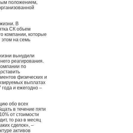
ным положением,
организованной
жизни. В
ятка СК объем
это компании, которые
 этом на семь
жизни вынудили
ннего реагирования.
компании по
доставить
лиентов физических и
нозируемых выплатах
 года и ежегодно –
цию обо всех
бщать в течение пяти
 10% от стоимости
ит, то раз в месяц
аких сделок», –
ктуре активов