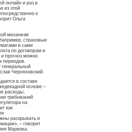
ей онлайн и раз в
о из этой
епосредственно к
ворит Ольга
кой механизм
Например, страховые
умагами и сами
плата по договорам и
 и прогноз можно
х периодов.
ет генеральный
слав Черняховский.
дается в составе
жедекадной основе –
ые расходы.
нии требований
егулятора на
ит как
ти
лжны раскрывать и
мации», – говорит
лия Маркова.