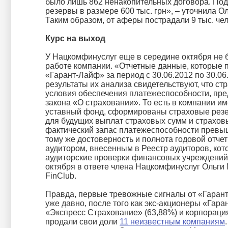
было лишь 862 ненакопительных договора. По
резервы в размере 600 тыс. грн», – уточнила О
Таким образом, от аферы пострадали 9 тыс. чел
Курс на выход
У Нацкомфинуслуг еще в середине октября не 
работе компании. «Отчетные данные, которые 
«Гарант-Лайф» за период с 30.06.2012 по 30.06.
результаты их анализа свидетельствуют, что с
условия обеспечения платежеспособности, пре
закона «О страховании». То есть в компании и
уставный фонд, сформированы страховые резе
для будущих выплат страховых сумм и страхов
фактический запас платежеспособности превыш
тому же достоверность и полнота годовой отче
аудитором, внесенным в Реестр аудиторов, кот
аудиторские проверки финансовых учреждений»
октября в ответе члена Нацкомфинуслуг Ольги 
FinClub.
Правда, первые тревожные сигналы от «Гаран
уже давно, после того как экс-акционеры «Гар
«Экспресс Страхование» (63,88%) и корпорация
продали свои доли
11 неизвестным компаниям