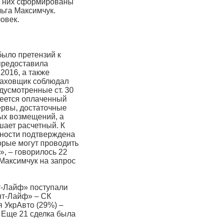
д них сформированы
льга Максимчук.
овек.
было претензий к
предоставила
2016, а также
траховщик соблюдал
дусмотренные ст. 30
меется оплаченный
рвы, достаточные
ых возмещений, а
ает расчетный. К
тности подтверждена
орые могут проводить
, – говорилось 22
Максимчук на запрос
т-Лайф» поступали
ант-Лайф» – СК
 УкрАвто (29%) –
. Еще 21 сделка была