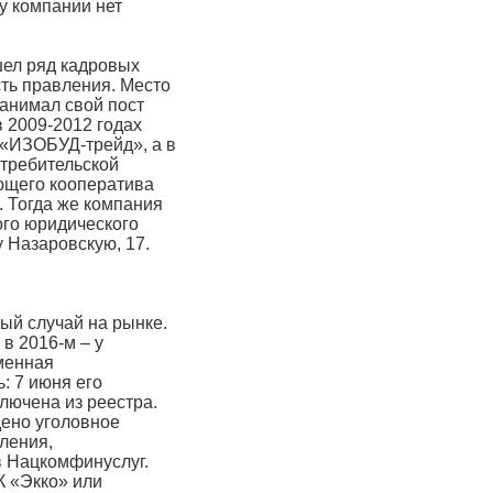
у компании нет
шел ряд кадровых
сть правления. Место
занимал свой пост
в 2009-2012 годах
«ИЗОБУД-трейд», а в
отребительской
ющего кооператива
 Тогда же компания
ого юридического
у Назаровскую, 17.
ый случай на рынке.
а в 2016-м – у
менная
: 7 июня его
лючена из реестра.
дено уголовное
ления,
 в Нацкомфинуслуг.
К «Экко» или