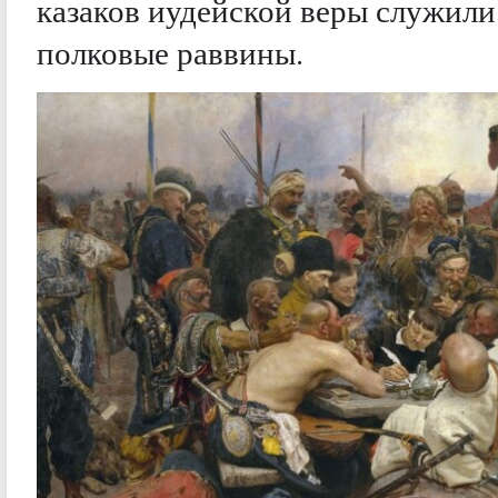
казаков иудейской веры служили
полковые раввины.