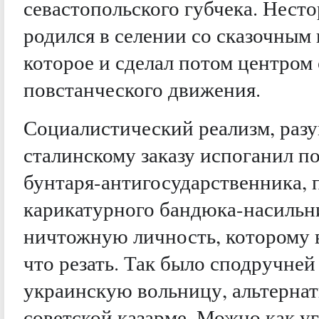
севастопольского губчека. Нест
родился в селении со сказочным
которое и сделал потом центром 
повстанческого движения.
Социалистический реализм, разу
сталинскому заказу испоганил по
бунтаря-антигосударственника, п
карикатурного бандюка-насильни
ничтожную личность, которому вс
что резать. Так было сподручне
украинскую вольницу, альтерна
советской казарме. Можно как у