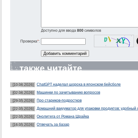
Доступно для ввода
800
символов
Проверка
*
:
также читайте
ChatGPT наделал шороха в японском бейсболе
[10.06.2026]
Машинки по зачитыванию вопросов
[02.06.2026]
Про стариков-подростков
[29.05.2026]
Домашний вакууматор для упаковки продуктов: удобный 
[22.05.2026]
Онолитега от Романа Шрайка
[22.05.2026]
Отвечать за базар
[16.05.2026]