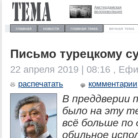
Амстердамская
велореволюция
главная
новости
главная тема
вечная тема
Письмо турецкому су
22 апреля 2019 | 08:16 , Е
распечатать
комментарии
В преддверии 
было на эту те
всё больше по
обильное испо