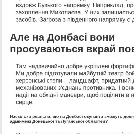
вздовж Бузького напрямку. Наприклад, п
захоплення Миколаєва. У них залишаєтьс
засобів. Загроза з південного напрямку є
Але на Донбасі вони
просуваються вкрай по
Там надзвичайно добре укріплені фортифік
Ми добре підготували майбутній театр бой
херсонські степи – ландшафт, придатний 
механізованих з'єднань противника. І вон
надії на обхідні маневри, щоб поцілити в 
серце.
Наскільки реально, що на Донбасі окупанти зможуть дося
адмінмежі Донецької та Луганської областей?