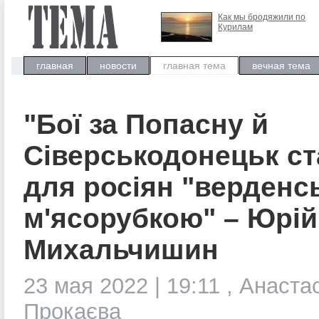
Как мы бродяжили по
Курилам
главная
новости
главная тема
вечная тема
"Бої за Попасну й
Сіверськодонецьк ст
для росіян "верденс
м'ясорубкою" – Юрій
Михальчишин
23 мая 2022 | 19:11 , Анаста
Прокаєва