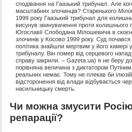
сподівання на Гаазький трибунал. Але кого
масштабних злочинців? Старенького Міло
1999 року Гаазький трибунал для колишнь
висунув звинувачення проти колишнього 
Югославії Слободана Мілошевича в скоєн
злочинів у Косово 1999 року. Суд почався 
політика знайшли мертвим у його камері у
трибуналу. Він помер від серцевого нападу
справу закрили. – Gazeta.ua) я не беру до
порівняна величина з диктатором Путіним.
реальних немає. Тому не плекав би ілюзій.
відсторонення від влади відбувається че
насильницьку смерть.
Чи можна змусити Росі
репарації?