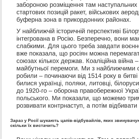
забороною розміщення там наступальних 
стартових позицій ракет, військових аерод
буферна зона в прикордонних районах.
У найближчій історичній перспективі Білор
інтегрована в Росію. Безперечно, вони ма
слабкими. Для цього треба завдати воєнно
вже показала, що росіян можна перемагат
союзах кількох держав. Коаліційна війна –
майбутньої перемоги. Ми з найближчими 
робили – починаючи від 1514 року в битві
билися українці, поляки, литовці, білорус
до 1920-го – оборона правобережної Украї
польського. Ми показали, що можемо три
розвивати контрнаступ, а потім відбивати 
Зараз у Росії шукають цапів-відбувайлів, яких звинувачу
скільки їх вистачить?