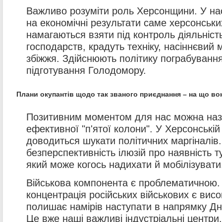
Важливо розуміти роль Херсонщини. У нас
на економічні результати саме херсонських
намагаються взяти під контроль діяльніс
господарств, крадуть техніку, насіннєвий 
збіжжя. Здійснюють політику пограбування
підготування Голодомору.
Плани окупантів щодо так званого приєднання – на що в
Позитивним моментом для нас можна назв
ефективної "п'ятої колони". У Херсонській
доводиться шукати політичних маргіналів
безперспективність ілюзій про наявність т
який може когось надихати й мобілізувати
Військова компонента є проблематичною.
концентрація російських військових є вис
полишає намірів наступати в напрямку Д
Це вже наші важливі індустріальні центри