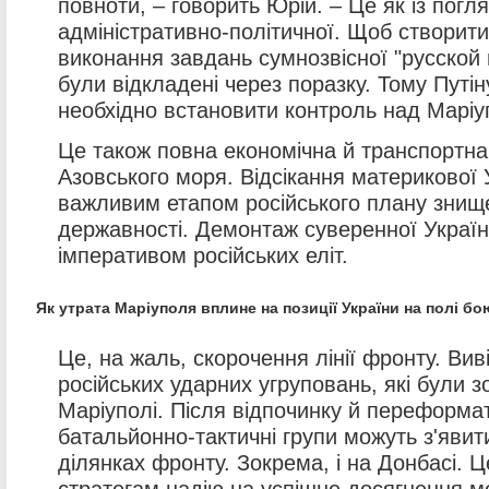
повноти, – говорить Юрій. – Це як із погл
адміністративно-політичної. Щоб створит
виконання завдань сумнозвісної "русской в
були відкладені через поразку. Тому Путі
необхідно встановити контроль над Марі
Це також повна економічна й транспортна
Азовського моря. Відсікання материкової У
важливим етапом російського плану знище
державності. Демонтаж суверенної Україн
імперативом російських еліт.
Як утрата Маріуполя вплине на позиції України на полі б
Це, на жаль, скорочення лінії фронту. Ви
російських ударних угруповань, які були з
Маріуполі. Після відпочинку й переформа
батальйонно-тактичні групи можуть з'явит
ділянках фронту. Зокрема, і на Донбасі. Ц
стратегам надію на успішне досягнення м