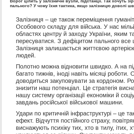
Ворог цілить у залізничні вузли, підстанції. Так хочуть зі
пального? У чому їхня тактика, якщо залізницю доволі ш
Залізниця – це також переміщення гуманіт
Особового складу для війська. У нас міль
областях центру й заходу України, яким т
пересуватися. З дефіцитом пального все 
Залізниця залишається життєвою артерією
людей.
Полотно можна відновити швидко. А на пі
багато тижнів, іноді навіть місяці роботи
доводиться закуповувати за кордоном. Ро
знизити наш потенціал. Це стратегія висн
нашу систему організації економіки й соці
завдань російської військової машини.
Удари по критичній інфраструктурі – це т
ефект. Відчуття постійного страху, повітря
виснажують психіку тих, хто в тилу, ітих, 