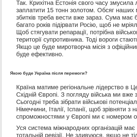
Так. Крихітна Естонія свого часу змусила 
заплатити 15 тонн золотом. Обсяг наших 
збитків треба вести вже зараз. Сума має 
багато років підірвати Росію, щоб не мрія
Щоб стягувати репарації, потрібна військо
території супротивника. Тоді вороги стают
Якщо це буде миротворча місія з офіційн
буде ефективно.
Якою буде Україна після перемоги?
Країна матиме регіональне лідерство в Це
Східній Європі. З погляду війська ми вже
Сьогодні треба зібрати військові потенціал
Німеччини, Італії, Іспанії, щоб зрівняти з
спроможностями у Європі ми є номером о
Уся система міжнародних організацій має 
тотальній ревізії. Не здивуюся, якщо не т