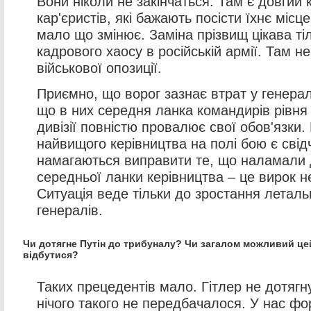
Вони ніколи не закінчаться. Там є довгий 
кар'єристів, які бажають посісти їхнє місц
мало що змінює. Заміна прізвищ цікава ті
кадрового хаосу в російській армії. Там 
військової опозиції.
Приємно, що ворог зазнає втрат у генералі
що в них середня ланка командирів рівня 
дивізії повністю провалює свої обов'язки.
найвищого керівництва на полі бою є свід
намагаються виправити те, що наламали 
середньої ланки керівництва – це вирок н
Ситуація веде тільки до зростання леталь
генералів.
Чи дотягне Путін до трибуналу? Чи загалом можливий цей
відбутися?
Таких прецедентів мало. Гітлер не дотягну
нічого такого не передбачалося. У нас ф