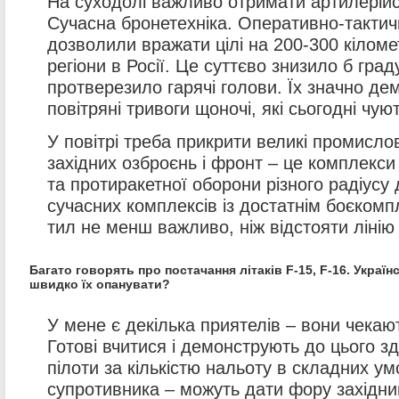
На суходолі важливо отримати артилерійс
Сучасна бронетехніка. Оперативно-тактичн
дозволили вражати цілі на 200-300 кіломет
регіони в Росії. Це суттєво знизило б граду
протверезило гарячі голови. Їх значно де
повітряні тривоги щоночі, які сьогодні чуют
У повітрі треба прикрити великі промислов
західних озброєнь і фронт – це комплекси
та протиракетної оборони різного радіусу 
сучасних комплексів із достатнім боєкомп
тил не менш важливо, ніж відстояти лінію
Багато говорять про постачання літаків F-15, F-16. Україн
швидко їх опанувати?
У мене є декілька приятелів – вони чекают
Готові вчитися і демонструють до цього зда
пілоти за кількістю нальоту в складних ум
супротивника – можуть дати фору західни