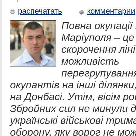
распечатать
комментарии
Повна окупації
Маріуполя – це
скорочення лін
можливість
перегрупуванн
окупантів на інші ділянки
на Донбасі. Утім, вісім ро
Збройних сил не минули 
українські військові три
оборону, яку ворог не мо