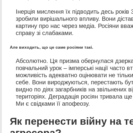
Інерція мислення їх підводить десь років 3
зробили вирішального впливу. Вони діст
картину про нас через медіа. Росіяни вв
справу зі слабаками.
Але виходить, що це саме росіяни такі.
Абсолютно. Ця призма обернулася дзерка
повчальний урок – імперські нації часто в
можливість адекватно оцінювати не тільки
себе. Вони вироджуються, перестають бу
видно по діях загарбників на звільнених ві
територіях. Деградація росіян тривала ще з
Ми є свідками її апофеозу.
Як перенести війну на 
агресора?