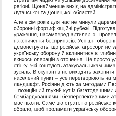
регіоні. Щонайменше вихід на адміністрат
Луганської та Донецької областей.
Але вісім років для нас не минули дарем
оборонні фортифікаційні рубежі. Підготув
ураження, насамперед артилерію. Провел
накопичення боєприпасів. Успішні оборонні
демонструють, що російські агресори не з
українську оборону й вклинитися в глибин
якихось операцій з оточення. Це просто у
стінку. Які коштують атакувальникам чима
зусиль. В окупантів не виходить захопити
населений пункт – усе перетворюють на м
ландшафт. Росіяни діють за методами Пер
– позиційний глухий кут із багатоденними
бомбардуваннями і безперспективними а
мас піхоти. Саме цю стратегію російське
обрало, щоб проламати українську оборон