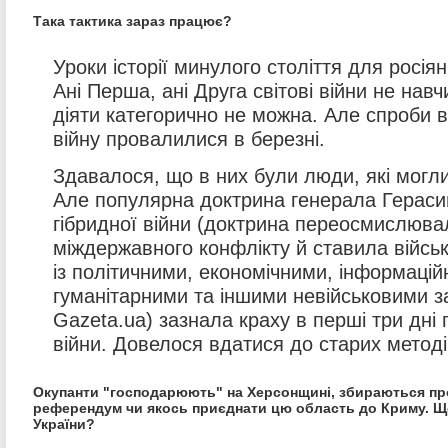
Така тактика зараз працює?
Уроки історії минулого століття для росія
Ані Перша, ані Друга світові війни не навч
діяти категорично не можна. Але спроби 
війну провалилися в березні.
Здавалося, що в них були люди, які могл
Але популярна доктрина генерала Герас
гібридної війни (доктрина переосмислюва
міждержавного конфлікту й ставила військо
із політичними, економічними, інформацій
гуманітарними та іншими невійськовими з
Gazeta.ua) зазнала краху в перші три дн
війни. Довелося вдатися до старих методі
Окупанти "господарюють" на Херсонщині, збираються п
референдум чи якось приєднати цю область до Криму. Щ
України?