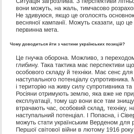
Ситуація загрозлива. З перспективи літнь
вони можуть, на жаль, тимчасово розрахов
Не здивуюся, якщо це оголосять основн
весняної кампанії. Можуть сказати, що це 
первинна мета.
Чому доводиться йти з частини українських позицій?
Це гнучка оборона. Можливо, з переходом
глибину. Така тактика має перспективи щ
особового складу й техніки. Має сенс дл
наступального потенціалу супротивника. 
і територію на живу силу супротивника та 
Росіяни отримують землю, яка вже не пр
експлуатації, тому що вони все там знищ
втрачають час, особовий склад, техніку, 
наступальний потенціал. І Попасна, і Сів
можуть стати українським Верденом для ро
Першої світової війни в лютому 1916 рок