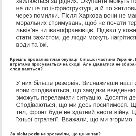
хвилюється за рідних. Окупанти можуть п
не лише по інфраструктурі, а й по житлов
через помилки. Після Харкова вони не м
моральних стримувань, щоб не почати те
львів'ян чи іванофранківців. Підвал у ко
стати захистом, де люди можуть нагрітис
води та їжі.
Кремль провалив план окупації більшої частини України.
втратами просувається на сході. Але здаватися не збира
сподіваються?
У них більше резервів. Виснаживши наші 
вони сподіваються, що завдяки введенню
зможуть переламати ситуацію. Досягти де
Сподіваються, що ми десь посипимося. 
тил, фронт буде не здатний вести війну. 
їхньої стратегії. Вважали, що ми згоримо, 
За вісім років не зрозуміли, що це не так?