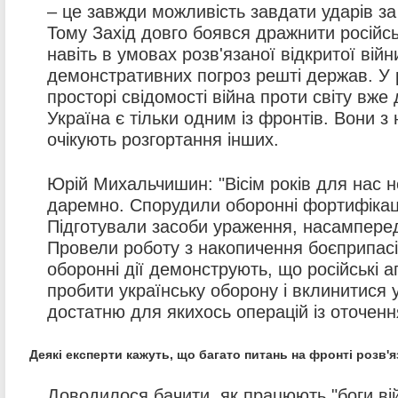
– це завжди можливість завдати ударів за
Тому Захід довго боявся дражнити російс
навіть в умовах розв'язаної відкритої війн
демонстративних погроз решті держав. У 
просторі свідомості війна проти світу вже
Україна є тільки одним із фронтів. Вони з
очікують розгортання інших.
Юрій Михальчишин: "Вісім років для нас 
даремно. Спорудили оборонні фортифікаці
Підготували засоби ураження, насамперед
Провели роботу з накопичення боєприпасі
оборонні дії демонструють, що російські а
пробити українську оборону і вклинитися у
достатню для якихось операцій із оточенн
Деякі експерти кажуть, що багато питань на фронті розв'я
Доводилося бачити, як працюють "боги ві