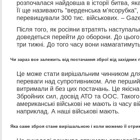
розпочалася найдовша в історії битва, яка
Її ще називають "верденська м'ясорубка", 
перевищували 300 тис. військових. – Gaze
Після того, як росіяни втратять наступаль
доведеться перейти до оборони. До цього
три тижні. До того часу вони намагатимут
Чи зараз все залежить від постачання зброї від західних 
Це може стати вирішальним чинником для 
переваги над супротивником. Але перший
витримали й без цих постачань. Це якісн
Збройних сил, досвід АТО та ООС. Такого
американські військові не мають із часу ві
наприклад. А наші військові мають.
Яка саме зброя стане вирішальною і коли можемо її отри