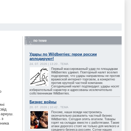
по теме
Удары по Wildberries: герои россии
аплодируют!
24. 07. 2026 | 13:20 , ТЕМА
Первый массированный удар по площадкам
Wildberries удивил. Повторный налет вселил
подозрение, что удары направлены не против
вражеской интернет-торговли, а конкретно
против крупной частной компании.
Сегодняшний налет подтвердил: удары носят
избирательный характер и адресованы исключительно
о
собственникам Wildberries.
Бизнес войны
мні
20. 07. 2026 | 10:42 , ТЕМА
свід
Похоже, наши вожди настроились
 аркуш.
окончательно развалить частный бизнес
 з
Wildberries. Сегодня опять вгатили. Товары
горят на складах вместе с работягами. Такие
чника
атаки дорогого стоят не только для мелкого и
среднего бизнеса россиян. Сотни наших