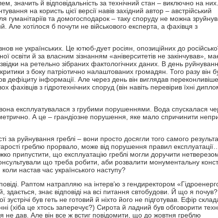
ем, значить й відповідальність за технічний стан – виключно на них
ування на користь цієї версії навів західний автор – австрійський
для гуманітаріїв та домогосподарок – таку споруду не можна зруйну
й. Але хотілося б почути не військового експерта, а фахівця з
 знов не українських. Це ютюб-дует росіян, опозиційних до російсько
ої освіти й за власним зізнанням «аніверситетів не закінчував», ма
 розвідки на ретельно зібраних фактологічних даних. В день руйнуванн
 критики з боку патріотично налаштованих громадян. Того разу він б
 дефіциту інформації. Але через день він виглядав переконливіше
х фахівців з гідротехнічних споруд (він навіть перевірив їхні дипло
о вона експлуатувалася з грубими порушеннями. Вода спускалася че
метрично. А це – грандіозне порушення, яке мало спричинити непр
ості за руйнування греблі – вони просто досягли того самого результа
 старості греблю прорвало, може від порушення правил експлуатаці
ажко припустити, що експлуатацію греблі могли доручити нетверезо
оконсультували що треба робити, аби розвалити монументальну конст
 коли настав час українського наступу?
дповіді. Раптом натрапляю на інтерв’ю з гендиректором «Гідроенерг
ий, здається, знає відповіді на всі питання свтобудови. Й що я почув?
 зустрічі був геть не готовий й ніхто його не підготував. Ефір склад
ні (хіба це хтось заперечує?) Сирота й ладний був обговорити техн
ся не дав. Але він все ж встиг повідомити, що до жовтня греблю