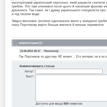
експлуатував український персонал, який рашисти схиляли у
греблю. Хто там опинився після цього й наскільки фахово екс
дізналися. Так само, як і думку українського спеціаліста пр
а під тиском води.
Звідси висновок: росіяни однозначно винні у знищенні гребл
пану Портнікову варто більше вчитися й менше теревеніти.
комментарии [1]
15.06.2023 18:17 Пенсионер
Так Портников по другому НЕ может… Его интерес не в ис
Комментировать статью
Автор
*
:
Текст
*
:
Доступно для ввода
800
символов