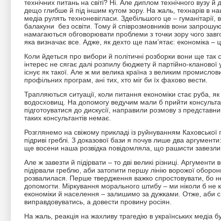
технічних питань на світі? Ні. Але диплом технічного вузу 
дещо глибше й під іншим кутом зору. На жаль, технарів в н
медіа рулять техноневігласи. Здебільшого це – гуманітарії,
балакуни без освіти. Тому й співрозмовників вони запрошуют
намагаються обговорювати проблеми з точки зору чого завгодн
яка визначає все. Адже, як дехто ще пам’ятає: економіка – ц
Коли йдеться про вибори й політичні розборки вони ще так с
інтерес не сягає далі розпилу бюджету й партійно-кланової 
існує як такої. Але ж ми велика країна з великим промислов
профільних програм, ані тих, хто міг би їх фахово вести.
Трапляються ситуації, коли питання економіки стає руба, я
водосховищ. На допомогу ведучим мали б прийти консульта
підготоуватися до дискусії, направили розмову з представн
таких консультантів немає.
Розглянемо на свіжому прикладі із руйнуванням Каховської г
підриві греблі. З доказової бази я почув лише два аргумент
ще восени наша розвідка повідомляла, що рашисти завезли 
Але ж завезти й підірвати – то дві великі різниці. Аргументи 
підірвали греблю, аби затопити першу лінію ворожої оборон
розвалилася. Перше твердження важко спростовувати, бо н
допомогти. Міркування морального штибу – ми ніколи б не к
економіки й населення – залишимо за дужками. Отже, аби сп
виправдовуватись, а довести провину росіян.
На жаль, реакція на жахливу трагедію в українських медіа 