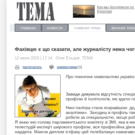
Как мы бродяжили по
Курилам
главная
новости
главная тема
вечная тем
Фахівцю є що сказати, але журналісту нема чог
12 июня 2023 | 17:14 , Олег Ельцов. ТЕМА
распечатать
комментарии
[1]
Про технічне невігластво українс
Завжди дивувала відсутність спеці
профілю й політологів, які здатні 
Нині палітра стала яскравішою: до
аналітики». Заходиш в профіль тако
роботи за спеціальністю, місця ро
Я знаю екс-голову парламентського комітету зі ЗМІ, яка в м
телестудій експерт широкого профілю, вся професійна діял
нардепа. Маючи диплом істфаку цей телебалакун намагався д