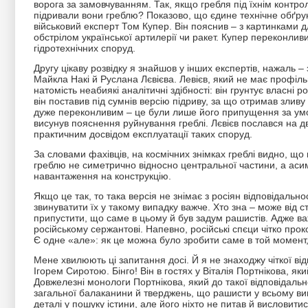
ворога за замовчуванням. Так, якщо гребля під їхнім контрол
підривали вони греблю? Показово, що єдине технічне обґрунт
військовий експерт Том Купер. Він пояснив – з картинками 
обстрілом української артилерії чи ракет. Купер переконливи
гідротехнічних споруд.
Другу цікаву розвідку я знайшов у інших експертів, нажаль –
Майкла Накі й Руслана Лєвієва. Левієв, який не має профільн
натомість неабиякі аналітичні здібності: він грунтує власні
він поставив під сумнів версію підриву, за що отримав зливу
дуже переконливим – це були лише його припущення за умов
висунув пояснення руйнування греблі. Лєвієв послався на дво
практичним досвідом експлуатації таких споруд.
За словами фахівців, на космічних знімках греблі видно, щ
греблю не симетрично відносно центральної частини, а аси
навантаження на конструкцію.
Якщо це так, то така версія не знімає з росіян відповідальн
звинуватити їх у такому випадку важче. Хто зна – може від
припустити, що саме в цьому й був задум рашистів. Адже в
російському сержантові. Напевно, російські спєци чітко пр
Є одне «але»: як це можна було зробити саме в той момент,
Мене хвилюють ці запитання досі. Й я не знаходжу чіткої ві
Ігорем Сиротою. Бінго! Він в гостях у Віталія Портнікова, як
Довжелезні монологи Портнікова, який до такої відповідальної
загальної балаканини й тверджень, що рашисти у всьому вин
деталі у пошуку істини, але його ніхто не питав й висловити