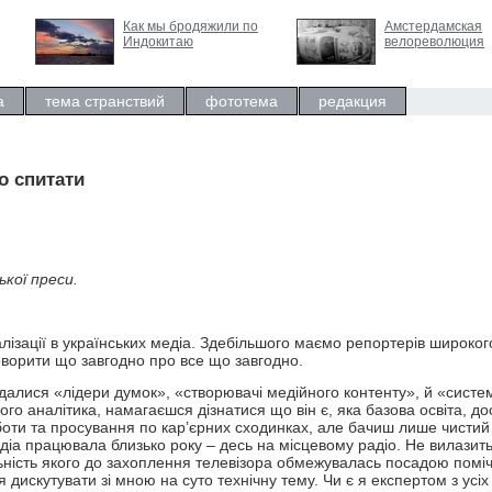
Как мы бродяжили по
Амстердамская
Индокитаю
велореволюция
а
тема странствий
фототема
редакция
о спитати
ької преси.
алізації в українських медіа. Здебільшого маємо репортерів широког
говорити що завгодно про все що завгодно.
далися «лідери думок», «створювачі медійного контенту», й «систе
го аналітика, намагаєшся дізнатися що він є, яка базова освіта, до
боти та просування по кар’єрних сходинках, але бачиш лише чистий
едіа працювала близько року – десь на місцевому радіо. Не вилазить
ьність якого до захоплення телевізора обмежувалась посадою помі
искутувати зі мною на суто технічну тему. Чи є я експертом з усіх