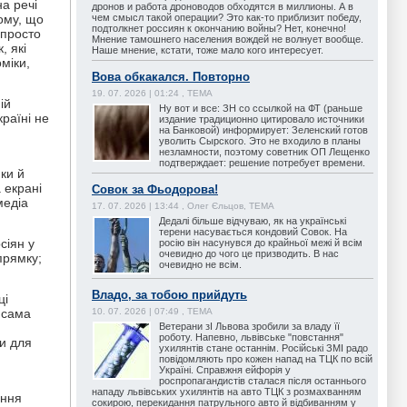
на речі
дронов и работа дроноводов обходятся в миллионы. А в
чем смысл такой операции? Это как-то приблизит победу,
ому, що
подтолкнет россиян к окончанию войны? Нет, конечно!
 просто
Мнение тамошнего населения вождей не волнует вообще.
, які
Наше мнение, кстати, тоже мало кого интересует.
міки,
Вова обкакался. Повторно
19. 07. 2026 | 01:24 , ТЕМА
ій
Ну вот и все: ЗН со ссылкой на ФТ (раньше
раїні не
издание традиционно цитировало источники
на Банковой) информирует: Зеленский готов
уволить Сырского. Это не входило в планы
незламности, поэтому советник ОП Лещенко
подтверждает: решение потребует времени.
ки й
 екрані
Совок за Фьодорова!
медіа
17. 07. 2026 | 13:44 , Олег Єльцов, ТЕМА
Дедалі більше відчуваю, як на українські
терени насувається кондовий Совок. На
сіян у
росію він насунувся до крайньої межі й всім
очевидно до чого це призводить. В нас
прямку;
очевидно не всім.
Владо, за тобою прийдуть
ці
10. 07. 2026 | 07:49 , ТЕМА
 сама
Ветерани зІ Львова зробили за владу її
роботу. Напевно, львівське "повстання"
ми для
ухилянтів стане останнім. Російські ЗМІ радо
повідомляють про кожен напад на ТЦК по всій
Україні. Справжня ейфорія у
роспропагандистів сталася після останнього
нападу львівських ухилянтів на авто ТЦК з розмахванням
ення
сокирою, перекидання патрульного авто й відбиванням у