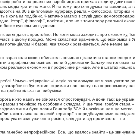
й досвід роботи на реальних виробництвах привчає людину дивитися 
аших медіа критично мало. Й не тому, що їхня думка не важлива, а т
 відсотків на 80 з дипломами журфаку, решта – філософи, Історики й
ь з кола їм подібних. Фактично маємо в студії двох домогосподарок
о: історії, філософії, політики, але не з точки зору реальної еконо
е базис суспільних відносин.
як виглядають пристойно. Но коли мова заходить про економіку, їхн
участі в цьому процесі. Може скластися враження, що економіки в Ук
им потенціалом й базою, яка тяк-сяк розвивається. Але немає ані
к от зараз коли кожен обиватель починає цікавитися станом енергети
нти з профільною освітою: вони б допомогли балакучим головам на
иком реальної економіки в професійне річище. Але в штатах наших 
реблі. Чомусь всі українські медіа за замовчуванням звинуватили ро
и: у загарбників був мотив: стримати наш наступ на херсонському на
на греблю кілька тон вибухівки.
ворога ніхто навіть не збирався спростовувати. А вони такі: це україн
и разом з технікою та особовим складом. Й ще таке: гребля стара –
евідомо якими були плани Генштабу ЗСУ й наскільки нам це могло
оїли такого лиха на власній території з передбачуваними наслідка
ростувати звинувачення росіян, слід діяти від противного – не
була ганебно непрофесійною. Все, що вдалось знайти - це звинувач