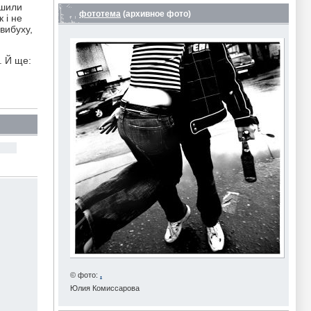
ишили
фототема
(архивное фото)
 і не
 вибуху,
. Й ще:
© фото:
.
Юлия Комиссарова