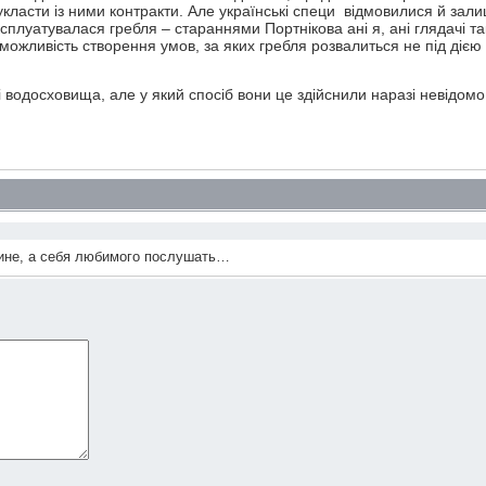
класти із ними контракти. Але українські специ відмовилися й зал
плуатувалася гребля – стараннями Портнікова ані я, ані глядачі так
о можливість створення умов, за яких гребля розвалиться не під дією
і водосховища, але у який спосіб вони це здійснили наразі невідомо
тине, а себя любимого послушать…