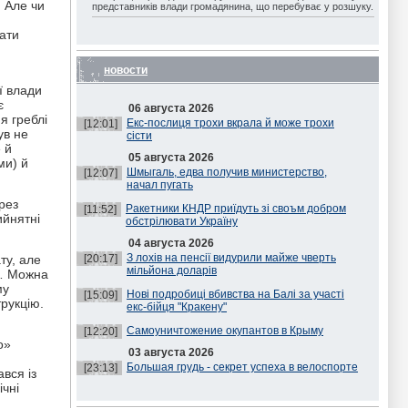
. Але чи
представників влади громадянина, що перебуває у розшуку.
вати
новости
ї влади
є
06 августа 2026
я греблі
Екс-послиця трохи вкрала й може трохи
[12:01]
ув не
сісти
 й
05 августа 2026
ми) й
Шмыгаль, едва получив министерство,
[12:07]
начал пугать
рез
Ракетники КНДР приїдуть зі своъм добром
[11:52]
ийнятні
обстрілювати Україну
04 августа 2026
З лохів на пенсії видурили майже чверть
ту, але
[20:17]
мільйона доларів
ї… Можна
му
Нові подробиці вбивства на Балі за участі
[15:09]
рукцію.
екс-бійця "Кракену"
Самоуничтожение окупантов в Крыму
[12:20]
о»
03 августа 2026
Большая грудь - секрет успеха в велоспорте
[23:13]
ався із
ічні