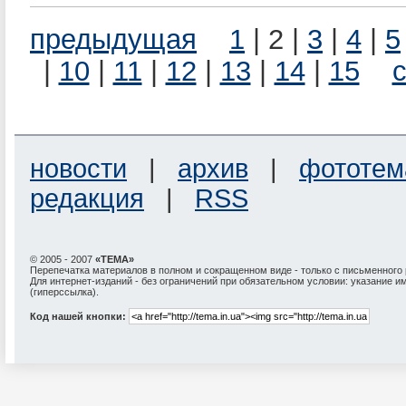
предыдущая
1
| 2 |
3
|
4
|
5
|
10
|
11
|
12
|
13
|
14
|
15
новости
|
архив
|
фототем
редакция
|
RSS
© 2005 - 2007
«ТЕМА»
Перепечатка материалов в полном и сокращенном виде - только с письменного
Для интернет-изданий - без ограничений при обязательном условии: указание и
(гиперссылка).
Код нашей кнопки: