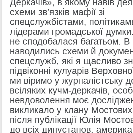
Деркачів», в якому навів деяк
схеми зв’язків мафії зі
спецслужбістами, політикам
лідерами громадської думки.
не сподобалася багатьом. В 
наводились схеми й докуме
спецслужб, які я щасливо з
підвіконні кулуарів Верховно
ми віримо у журналістську д
всіляких кучм-деркачів, осо
невдоволення моє дослідже
викликало у клану Мостових
після публікації Юлія Мосто
до всіх дипустанов, америка