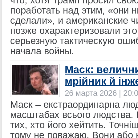
что, хотя Трамп просил сво
поработать над этим, «они н
сделали», и американские ч
позже охарактеризовали этот
серьезную тактическую оши
начала войны.
Маск: величн
мрійник й інж
26 марта 2026 | 20:
Маск – екстраординарна лю
масштабах всього людства. 
тих, хто його хейтить. Точні
тому не поважаю. Вони або 