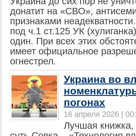
Украина до сих пор не унич
донатит на «СВО», антисеми
признаками неадекватности
под ч.1 ст.125 УК (хулиганка
один. При всех этих обстоят
имеет официальное разреш
огнестрел.
Украина во в
номенклатур
погонах
16 апреля 2026 | 00
Лучшая книжка,
суть Совка – «Технология в