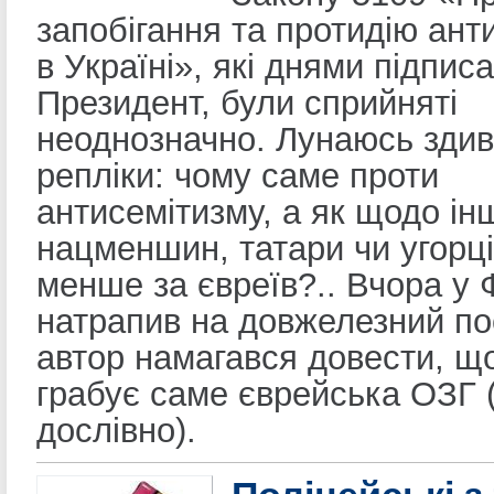
запобігання та протидію ант
в Україні», які днями підпис
Президент, були сприйняті
неоднозначно. Лунаюсь здив
репліки: чому саме проти
антисемітизму, а як щодо ін
нацменшин, татари чи угорц
менше за євреїв?.. Вчора у
натрапив на довжелезний по
автор намагався довести, щ
грабує саме єврейська ОЗГ 
дослівно).