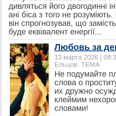
дивляться його двогодинні ін
ані біса з того не розуміють
він спрогнозував, що заміст
буде еквівалент енергії...
Любовь за де
13 марта 2026 | 08:3
Ельцов. ТЕМА
Не подумайте пл
слова о простит
их дружно осуж
клеймим нехор
словами!