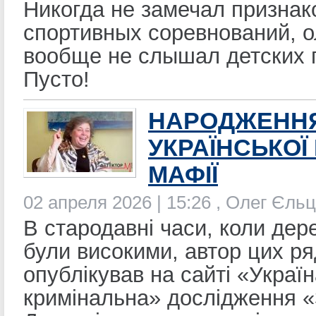
Никогда не замечал признак
спортивных соревнований, 
вообще не слышал детских 
Пусто!
НАРОДЖЕНН
УКРАЇНСЬКОЇ 
МАФІЇ
02 апреля 2026 | 15:26 , Олег Єл
В стародавні часи, коли дер
були високими, автор цих ря
опублікував на сайті «Украї
кримінальна» дослідження «