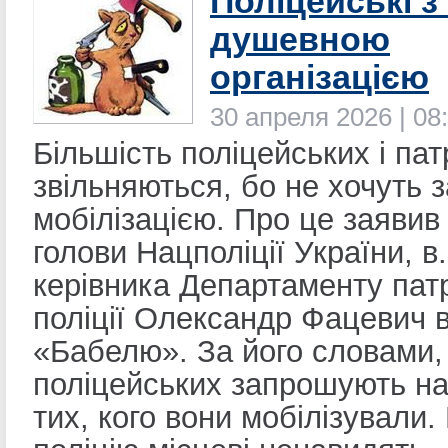
Поліцейські з
душевною
організацією
30 апреля 2026 | 08
Більшість поліцейських і па
звільняються, бо не хочуть 
мобілізацією. Про це заявив
голови Нацполіції України, в.
керівника Департаменту пат
поліції Олександр Фацевич в
«Бабелю». За його словами,
поліцейських запрошують н
тих, кого вони мобілізували.