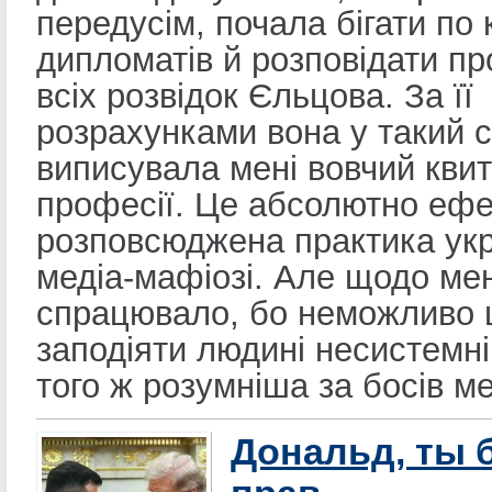
передусім, почала бігати по 
дипломатів й розповідати пр
всіх розвідок Єльцова. За її
розрахунками вона у такий с
виписувала мені вовчий квит
професії. Це абсолютно еф
розповсюджена практика укр
медіа-мафіозі. Але щодо ме
спрацювало, бо неможливо
заподіяти людині несистемні
того ж розумніша за босів ме
Дональд, ты 