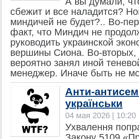
А вы думали, ч
сбежит и все наладится? Н
миндичей не будет?.. Во-пер
факт, что Миндич не продол
руководить украинской экон
вершины Сиона. Во-вторых, 
вероятно занял иной тенево
менеджер. Иначе быть не мо
Анти-антисем
українськи
04 мая 2026 | 10:20
Ухвалення попр
Закону 5109 «П