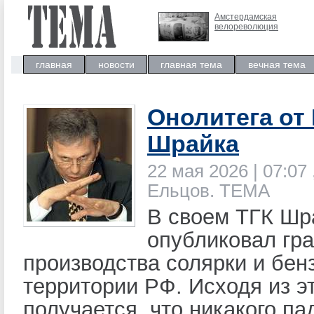
Амстердамская
велореволюция
главная
новости
главная тема
вечная тема
Онолитега от
Шрайка
22 мая 2026 | 07:07 
Ельцов. ТЕМА
В своем ТГК Шр
опубликовал гр
производства солярки и бен
территории РФ. Исходя из э
получается, что никакого па