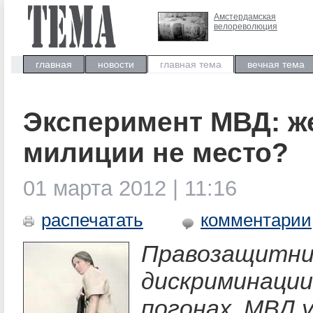
Амстердамская
велореволюция
главная
новости
главная тема
вечная тема
Эксперимент МВД: ж
милиции не место?
01 марта 2012 | 11:16
распечатать
комментарии
Правозащитни
дискриминации
погонах. МВД 