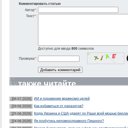
Комментировать статью
Автор
*
:
Текст
*
:
Доступно для ввода
800
символов
Проверка
*
:
также читайте
ИИ и поражение вражеских целей
[06.07.2026]
Как избавиться от паразитов?
[29.06.2026]
Когда Украина и США ударят по Раше всей мощью биол
[25.06.2026]
Як позбутись неповносправного Пишного?
[24.06.2026]