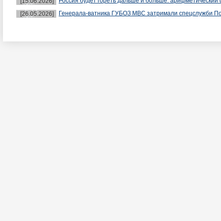
Россия будет гореть дальше и больше: арифметический 
[15.06.2026]
Генерала-ватника ГУБОЗ МВС затримали спецслужби П
[26.05.2026]