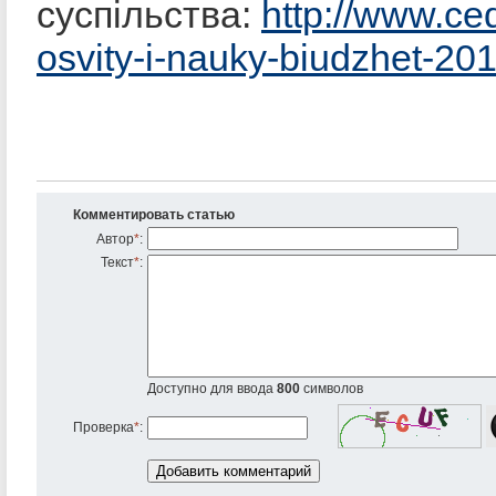
суспільства:
http://www.ce
osvity-i-nauky-biudzhet-20
Комментировать статью
Автор
*
:
Текст
*
:
Доступно для ввода
800
символов
Проверка
*
: