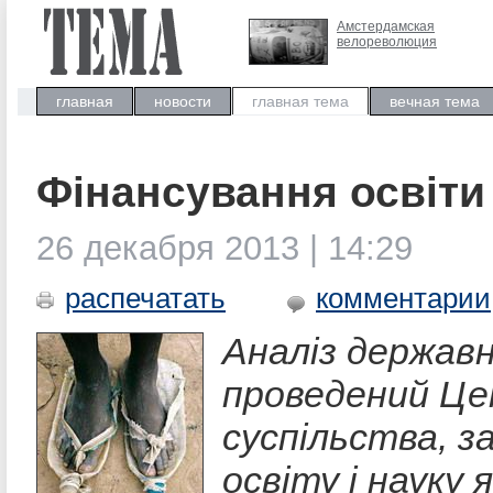
Амстердамская
велореволюция
главная
новости
главная тема
вечная тема
Фінансування освіти 
26 декабря 2013 | 14:29
распечатать
комментарии
Аналіз державн
проведений Це
суспільства, з
освіту і науку 