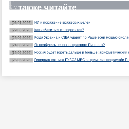
также читайте
ИИ и поражение вражеских целей
[06.07.2026]
Как избавиться от паразитов?
[29.06.2026]
Когда Украина и США ударят по Раше всей мощью биол
[25.06.2026]
Як позбутись неповносправного Пишного?
[24.06.2026]
Россия будет гореть дальше и больше: арифметический 
[15.06.2026]
Генерала-ватника ГУБОЗ МВС затримали спецслужби П
[26.05.2026]