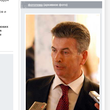
фототема
(архивное фото)
ов и
нских
я
м