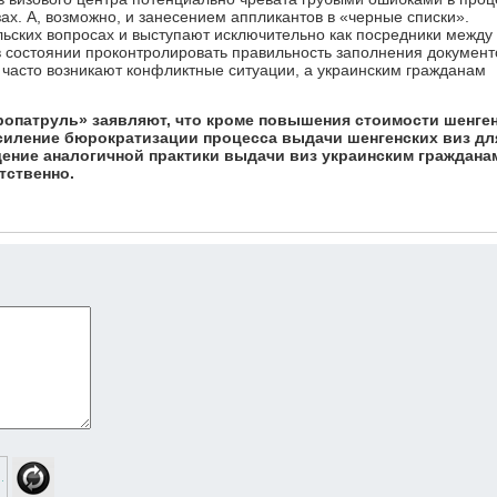
зах. А, возможно, и занесением аппликантов в «черные списки».
льских вопросах и выступают исключительно как посредники между
 в состоянии проконтролировать правильность заполнения документ
о часто возникают конфликтные ситуации, а украинским гражданам
ропатруль» заявляют, что кроме повышения стоимости шенге
усиление бюрократизации процесса выдачи шенгенских виз дл
дение аналогичной практики выдачи виз украинским граждана
тственно.