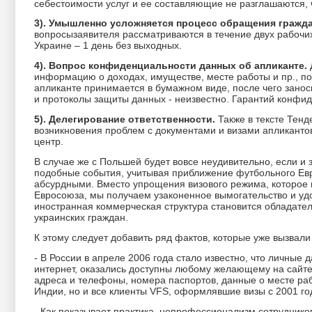
себестоимости услуг и ее составляющие не разглашаются, 
3). Умышленно усложняется процесс обращения гражда
вопросызаявителя рассматриваются в течение двух рабочих
Украине – 1 день без выходных.
4). Вопрос конфиденциальности данных об апликанте.
информацию о доходах, имуществе, месте работы и пр., п
апликанте принимается в бумажном виде, после чего зано
и протоколы защиты данных - неизвестно. Гарантий конфи
5). Делегирование ответственности.
Также в тексте Тенд
возникновения проблем с документами и визами апликантов: 
центр.
В случае же с Польшей будет вовсе неудивительно, если и
подобные события, учитывая приближение футбольного Евр
абсурдными. Вместо упрощения визового режима, которое н
Евросоюза, мы получаем узаконенное вымогательство и уд
иностранная коммерческая структура становится обладате
украинских граждан.
К этому следует добавить ряд фактов, которые уже вызвали
- В России в апреле 2006 года стало известно, что личные
интернет, оказались доступны любому желающему на сайте 
адреса и телефоны, номера паспортов, данные о месте ра
Индии, но и все клиенты VFS, оформлявшие визы с 2001 го
- Как показывает практика, непрофессионализм сотруднико