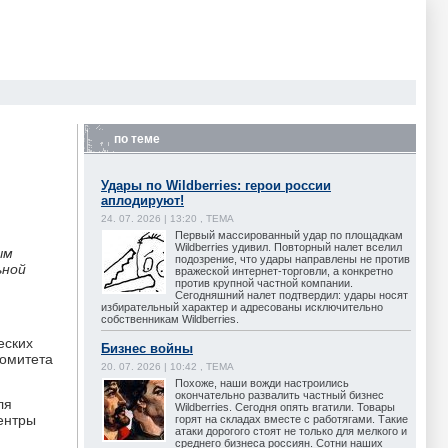
по теме
Удары по Wildberries: герои россии
аплодируют!
24. 07. 2026 | 13:20 , ТЕМА
Первый массированный удар по площадкам
Wildberries удивил. Повторный налет вселил
ым
подозрение, что удары направлены не против
ьной
вражеской интернет-торговли, а конкретно
против крупной частной компании.
Сегодняшний налет подтвердил: удары носят
избирательный характер и адресованы исключительно
собственникам Wildberries.
еских
Бизнес войны
комитета
20. 07. 2026 | 10:42 , ТЕМА
Похоже, наши вожди настроились
окончательно развалить частный бизнес
ля
Wildberries. Сегодня опять вгатили. Товары
ентры
горят на складах вместе с работягами. Такие
атаки дорогого стоят не только для мелкого и
среднего бизнеса россиян. Сотни наших