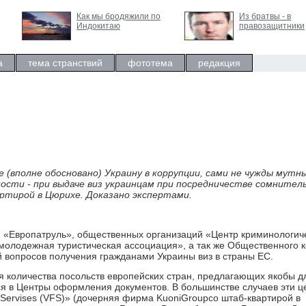
Как мы бродяжили по
Из братвы - в
Индокитаю
правозащитники
а
тема странствий
фототема
редакция
 (вполне обосновано) Украину в коррупции, сами не чужды мутн
ости - при выдаче виз украинцам при посредничестве сомнител
ртирой в Цюрихе. Доказано экспертами.
 «Европатруль», общественных организаций «Центр криминологич
молодежная туристическая ассоциация», а так же Общественного 
 вопросов получения гражданами Украины виз в страны ЕС.
я количества посольств европейских стран, предлагающих якобы д
я в Центры оформления документов. В большинстве случаев эти ц
n Servises (VFS)» (дочерняя фирма KuoniGroupсо штаб-квартирой в