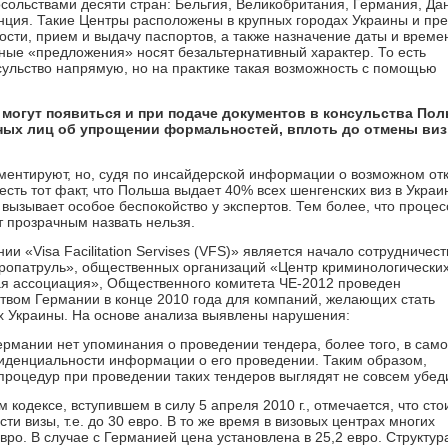
осольствами десяти стран: Бельгия, Великобритания, Германия, Да
ция. Такие Центры расположены в крупных городах Украины и пр
ости, прием и выдачу паспортов, а также назначение даты и време
ные «предложения» носят безальтернативный характер. То есть
сульство напрямую, но на практике такая возможность с помощью
е могут появиться и при подаче документов в консульства По
ых лиц об упрощении формальностей, вплоть до отмены виз,
ентируют, но, судя по инсайдерской информации о возможном от
сть тот факт, что Польша выдает 40% всех шенгенских виз в Украин
 вызывает особое беспокойство у экспертов. Тем более, что процес
т прозрачным назвать нельзя.
и «Visa Facilitation Servises (VFS)» является начало сотрудничест
ропатруль», общественных организаций «Центр криминологически
ая ассоциация», Общественного комитета ЧЕ-2012 проведен
твом Германии в конце 2010 года для компаний, желающих стать
ах Украины. На основе анализа выявлены нарушения:
ермании нет упоминания о проведении тендера, более того, в сам
нфиденциальности информации о его проведении. Таким образом,
процедур при проведении таких тендеров выглядят не совсем убед
 кодексе, вступившем в силу 5 апреля 2010 г., отмечается, что ст
и визы, т.е. до 30 евро. В то же время в визовых центрах многих
евро. В случае с Германией цена установлена в 25,2 евро. Структур