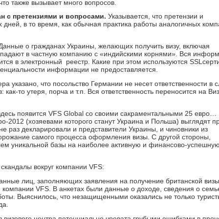
что также вызывает много вопросов.
н с претензиями и вопросами.
Указывается, что претензии и
 дней, в то время, как обычная практика работы аналогичных комп
Данные о гражданах Украины, желающих получить визу, включая
опадают в частную компанию с «индийскими корнями». Вся инфор
сится в электронный реестр. Какие при этом используются SSLсер
денциальности информации не предоставляется.
ера указано, что посольство Германии не несет ответственности в 
как-то утеря, порча и т.п. Вся ответственность переносится на Ви
 здесь появится VFS Global со своими сакраментальными 25 евро
о-2012 (хозяевами которого станут Украина и Польша) выглядят п
е раз декларировали и представители Украины, и чиновники из
орожание самого процесса оформления визы. С другой стороны,
лем уникальной базы на наиболее активную и финансово-успешную
 скандалы вокруг компании VFS:
 данные лиц, заполняющих заявления на получение британской визы
компании VFS. В анкетах были данные о доходе, сведения о семь
боты. Выяснилось, что незащищенными оказались не только турист
да.
в визового центра потенциально чревата грубыми ошибками в про