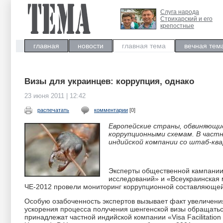
Слуга народа
Стрихарский и его
крепостные
главная
новости
главная тема
вечная тем
Визы для украинцев: коррупция, однако
23 июня 2011 | 12:42
распечатать
комментарии
[0]
Европейские страны, обвиняющие
коррупционными схемам. В частн
индийской компании со штаб-ква
Эксперты общественной кампании
исследований» и «Всеукраинская 
ЧЕ-2012 провели мониторинг коррупционной составляющей
Особую озабоченность экспертов вызывает факт увеличени
ускорения процесса получения шенгенской визы обращатьс
принадлежат частной индийской компании «Visa Facilitatio