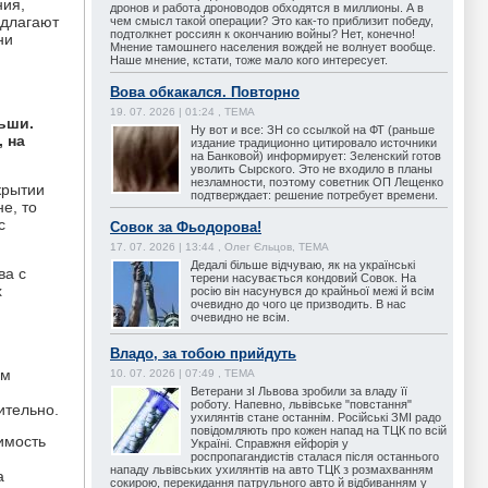
ния,
дронов и работа дроноводов обходятся в миллионы. А в
едлагают
чем смысл такой операции? Это как-то приблизит победу,
подтолкнет россиян к окончанию войны? Нет, конечно!
ни
Мнение тамошнего населения вождей не волнует вообще.
Наше мнение, кстати, тоже мало кого интересует.
Вова обкакался. Повторно
19. 07. 2026 | 01:24 , ТЕМА
льши.
Ну вот и все: ЗН со ссылкой на ФТ (раньше
 на
издание традиционно цитировало источники
на Банковой) информирует: Зеленский готов
уволить Сырского. Это не входило в планы
незламности, поэтому советник ОП Лещенко
крытии
подтверждает: решение потребует времени.
е, то
с
Совок за Фьодорова!
17. 07. 2026 | 13:44 , Олег Єльцов, ТЕМА
Дедалі більше відчуваю, як на українські
ва с
терени насувається кондовий Совок. На
х
росію він насунувся до крайньої межі й всім
очевидно до чого це призводить. В нас
очевидно не всім.
Владо, за тобою прийдуть
ом
10. 07. 2026 | 07:49 , ТЕМА
Ветерани зІ Львова зробили за владу її
роботу. Напевно, львівське "повстання"
ительно.
ухилянтів стане останнім. Російські ЗМІ радо
повідомляють про кожен напад на ТЦК по всій
оимость
Україні. Справжня ейфорія у
роспропагандистів сталася після останнього
нападу львівських ухилянтів на авто ТЦК з розмахванням
а
сокирою, перекидання патрульного авто й відбиванням у