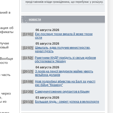
представників влади громадянина, що перебуває у розшуку.
аний в
новости
мация об
06 августа 2026
тификаты
Екс-послиця трохи вкрала й може трохи
[12:01]
сісти
случае
05 августа 2026
зовый
Шмыгаль, едва получив министерство,
[12:07]
начал пугать
Ракетники КНДР приїдуть зі своъм добром
[11:52]
… Вообще
обстрілювати Україну
росто
04 августа 2026
З лохів на пенсії видурили майже чверть
[20:17]
 часть
мільйона доларів
Нові подробиці вбивства на Балі за участі
[15:09]
екс-бійця "Кракену"
Самоуничтожение окупантов в Крыму
[12:20]
 через
е,
03 августа 2026
ы из
Большая грудь - секрет успеха в велоспорте
[23:13]
цедуре