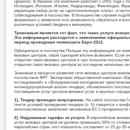
Цюрихе). В Украине эта компания работает с 2001 года с п
Исландия, Испания, Италия, Нидерланды, Финляндия, Фран
украинцам набор услуг за «дополнительную плату», в частн
собеседования в посольстве. В большинстве случаев подоб
формально у заявителя есть возможность обратиться в кон
различных условий сведена к минимуму.
Тревожным является тот факт, что такие услуги вскор
Эта информация расходится с заявлениями официальн
период проведения чемпионата Евро-2012.
Официально в посольстве Польши эту информацию не комм
визовых центров, такой сценарий вполне возможен. Если уче
открытие таких визовых центров и при польском посольстве
открытия таких визовых центров за последние несколько ле
Знаковым в процессе развития сети визовых центров компани
посольством ФРГ. Экспертами общественной кампании «Ев
исследований» и «Всеукраинская молодежная туристическ
антикоррупционный анализ тендера, объявленного посольс
поставщиком услуг центров визовых услуг в крупных город
1). Тендер проведен непрозрачно.
На сайте посольства Г
тексте условий проведения тендера (п. 5) говорится о ко
многочисленные заявления чиновников ЕС о прозрачности 
2). Надуманные тарифы за услуги.
В европейском визовом
услуг визовых центров не должна превышать 50% от стоимост
европейских стран этот показатель составляет от 25 до 35 