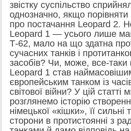
звістку суспільство сприйня
однозначно, якщо порівняти
про постачання Leopard 2. 
Leopard 1 — усього лише ма
Т-62, мало на що здатна про
сучасних танків і протитанко
засобів? Чи, може, все-таки
Leopard 1 став наймасовіши
європейським танком із часі
світової війни? У цій статті 
розглянемо історію створенн
німецької «кішки», її сильні 
сторони в протистоянні з р
танками й дамо відповідь на