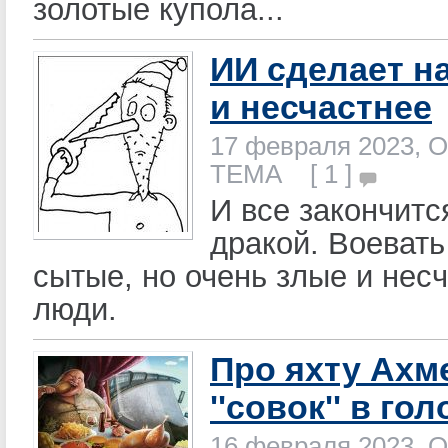
золотые купола...
ИИ сделает на
и несчастнее
17 февраля 2023, О
ТЕМА [ 1 ]
И все закончит
дракой. Воевать
сытые, но очень злые и нес
люди.
Про яхту Ахм
''совок'' в го
16 февраля 2023, О