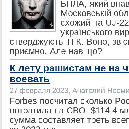
БПЛА, який впав
Московській обл
схожий на UJ-22
українського ви
стверджують ТГК. Воно, звіс
приємно. Але навіщо?
К лету рашистам не на ч
воевать
27 февраля 2023, Анатолий Несм
Forbes посчитал сколько Ро
потратила на СВО. $114,4 мл
сумма составляет треть все