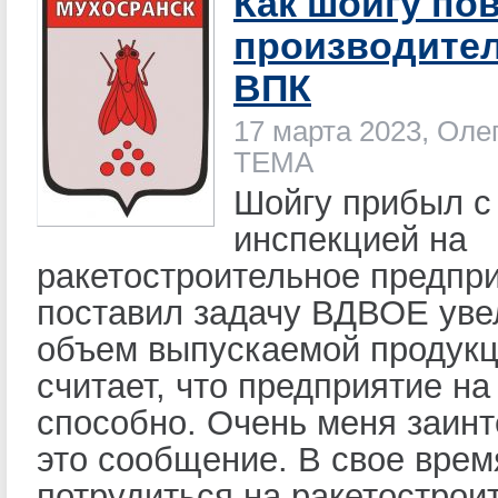
Как шойгу по
производите
ВПК
17 марта 2023, Оле
ТЕМА
Шойгу прибыл с
инспекцией на
ракетостроительное предпри
поставил задачу ВДВОЕ уве
объем выпускаемой продукц
считает, что предприятие на
способно. Очень меня заин
это сообщение. В свое врем
потрудиться на ракетострои