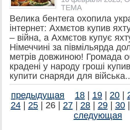
ТЕМА
Велика бентега охопила укр
інтернет: Ахмєтов купив яхту
– війна, а Ахмєтов купує яхт
Німеччині за півмільярда дол
метрів довжиною! Громада о
крадені у народу гроші купив 
купити снаряди для війська..
предыдущая
18
|
19
|
20
|
24
|
25
| 26 |
27
|
28
|
29
|
30
следующая