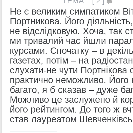
ТЕМА [ 2 ]
Не є великим симпатиком Ві
Портникова. Його діяльність,
не відслідковую. Хоча, так 
ми тривалий час йшли пара
курсами. Спочатку – в декіл
газетах, потім – на радіостан
слухати-не чути Портнікова 
практично неможливо. Його 
багато, я б сказав – дуже ба
Можливо це заслужено й ко
його рейтингом. До того ж вч
став лауреатом Шевченківськ