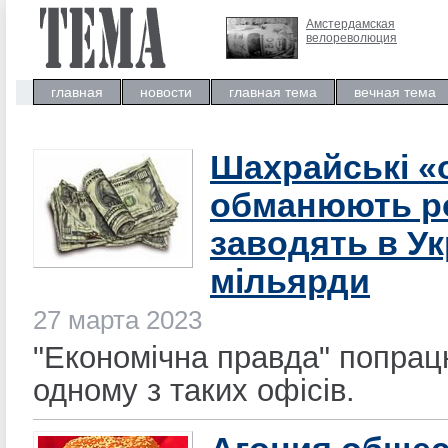
Амстердамская
велореволюция
главная
новости
главная тема
вечная тема
Шахрайські «
обманюють ро
заводять в Ук
мільярди
27 марта 2023
"Економічна правда" попрац
одному з таких офісів.