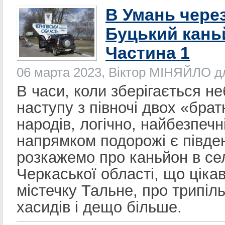
В Умань через
Буцький кань
Частина 1
06 марта 2023, Віктор МІНЯЙЛО 
В часи, коли зберігається н
наступу з півночі двох «брат
народів, логічно, найбезпечн
напрямком подорожі є півде
розкажемо про каньйон в сел
Черкаської області, що цікав
містечку Тальне, про трипіль
хасидів і дещо більше.