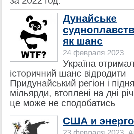
за 2022 год.
Дунайське
судноплавств
як шанс
24 февраля 2023
Україна отрима
історичний шанс відродити
Придунайський регіон і підн
мільярди, втоплені на дні річ
це може не сподобатись
США и энерг
23 февраля 2023, 