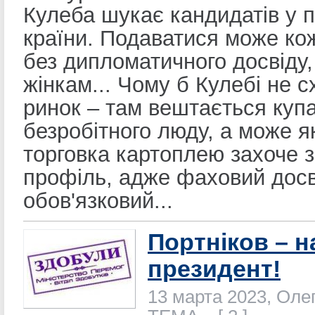
Кулеба шукає кандидатів у 
країни. Подаватися може кож
без дипломатичного досвіду,
жінкам... Чому б Кулебі не с
ринок – там вештається куп
безробітного люду, а може я
торговка картоплею захоче з
профіль, адже фаховий досв
обов'язковий...
Портніков – 
президент!
13 марта 2023, Оле