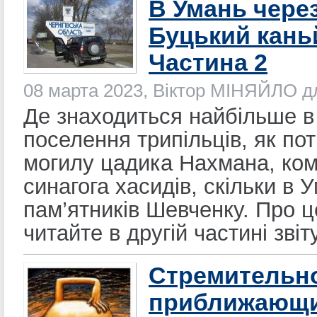
В Умань через
Буцький кань
Частина 2
08 марта 2023, Віктор МІНЯЙЛО 
Де знаходиться найбільше в 
поселення трипільців, як по
могилу цадика Нахмана, ко
синагога хасидів, скільки в У
пам’ятників Шевченку. Про ц
читайте в другій частині звіту
Стремительн
приближающ