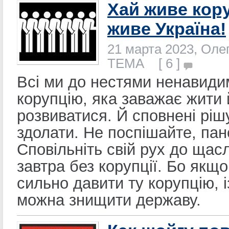
Хай живе кору
живе Україна!
21 марта 2023, Оле
ТЕМА [ 6 ]
Всі ми до нестями ненавиди
корупцію, яка заважає жити 
розвиватися. Й сповнені рішу
здолати. Не поспішайте, пан
Сповільніть свій рух до щас
завтра без корупції. Бо якщ
сильно давити ту корупцію, 
можна знищити державу.