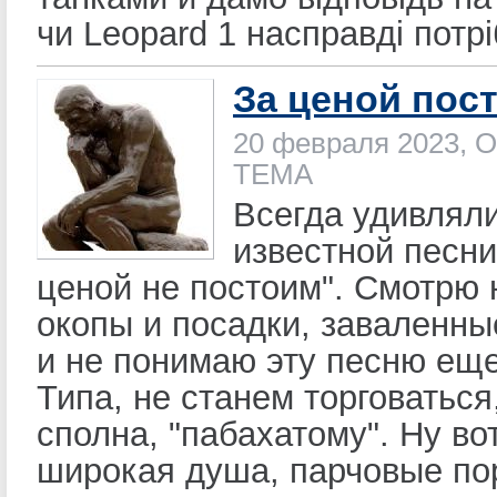
чи Leopard 1 насправді потрі
За ценой пос
20 февраля 2023, О
ТЕМА
Всегда удивлял
известной песни
ценой не постоим". Смотрю 
окопы и посадки, заваленны
и не понимаю эту песню ещ
Типа, не станем торговаться
сполна, "пабахатому". Ну вот
широкая душа, парчовые по