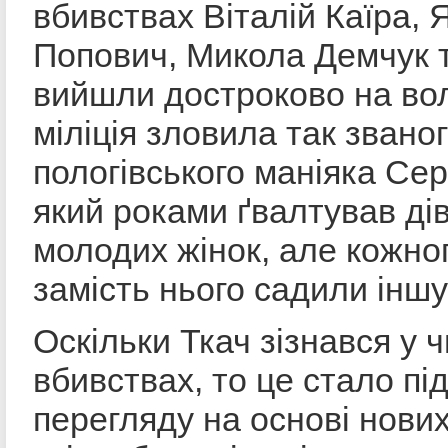
вбивствах Віталій Каїра,
Попович, Микола Демчук т
вийшли достроково на во
міліція зловила так звано
пологівського маніяка Сер
який роками ґвалтував дів
молодих жінок, але кожно
замість нього садили інш
Оскільки Ткач зізнався у 
вбивствах, то це стало п
перегляду на основі нови