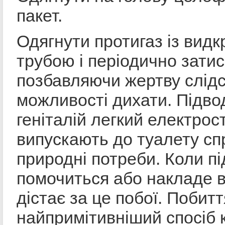
пакет.
Одягнути протигаз із вид
трубою і періодично затиск
позбавляючи жертву слід
можливості дихати. Підво
геніталій легкий електрос
випускають до туалету сп
природні потреби. Коли п
помочиться або накладе в
дістає за це побої. Побитт
найпримітивніший спосіб 