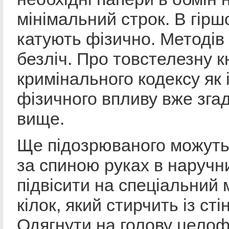
мінімальний строк. В гір
катують фізично. Методів
безліч. Про товстелезну 
кримінального кодексу як
фізичного впливу вже зга
вище.
Ще підозрюваного можуть 
за спиною руках в наручн
підвісити на спеціальний
кілок, який стирчить із сті
Одягнути на голову цело