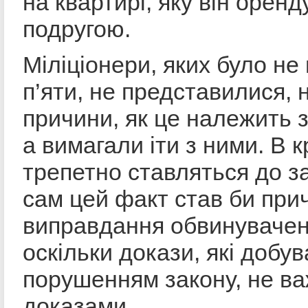
на квартирі, яку він орен
подругою.
Міліціонери, яких було н
п’яти, не представилися, 
причини, як це належить 
а вимагали іти з ними. В к
трепетно ставляться до за
сам цей факт став би пр
виправдання обвинувачен
оскільки докази, які добу
порушенням закону, не в
доказами.