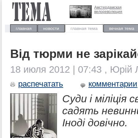
Амстердамская
велореволюция
главная
новости
главная тема
вечная тема
Від тюрми не заріка
18 июля 2012 | 07:43 , Юрій
распечатать
комментарии
Суди і міліція 
садять невинн
Іноді довічно.