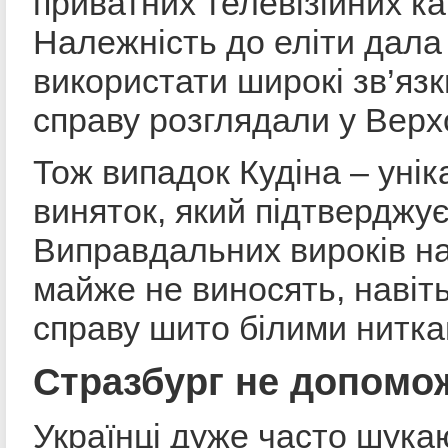
приватних телевізійних ка
Належність до еліти дала
використати широкі зв’язк
справу розглядали у Верхо
Тож випадок Кудіна – унік
виняток, який підтверджу
Виправдальних вироків на
майже не виносять, навіт
справу шито білими нитка
Стразбург не допомо
Українці дуже часто шука