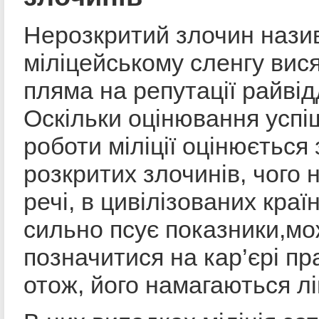
Нерозкритий злочин нази
міліцейському сленгу вис
пляма на репутації райвідд
Оскільки оцінювання успі
роботи міліції оцінюється 
розкритих злочинів, чого 
речі, в цивілізованих краї
сильно псує показники,м
позначитися на кар’єрі пр
отож, його намагаються лі