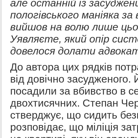
але останній із засуджен
пологівського маніяка за
вийшов на волю лише цьо
Уявляєте, який опір сис
довелося долати адвока
До автора цих рядків пот
від довічно засудженого. 
посадили за вбивство в с
двохтисячних. Степан Че
стверджує, що сидить без
розповідає, що міліція за