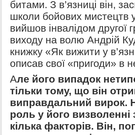
битами. З в’язниці він, за
школи бойових мистецтв у
вийшов інвалідом другої г
виходу на волю Андрій Ку
книжку «Як вижити у в’язн
описав свої «пригоди» в н
А
ле його випадок нетип
тільки тому, що він отр
виправдальний вирок. 
роль у його визволенні 
кілька факторів. Він, по