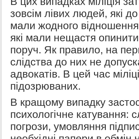
В цих випадках міліція за
зовсім лівих людей, які д
мали жодного відношення
які мали нещастя опинити
поруч. Як правило, на пе
слідства до них не допус
адвокатів. В цей час міліц
підозрюваних.
В кращому випадку засто
психологічне катування: с
погрози, умовляння підпи
необхідні папери в обмін 