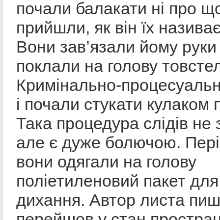
почали балакати ні про що
прийшли, як він їх називає
Вони зав’язали йому руки
поклали на голову товсте
Кримінально-процесуальн
і почали стукати кулаком п
Така процедура слідів не
але є дуже болючою. Пер
вони одягали на голову
поліетиленовий пакет для
дихання. Автор листа пиш
перейшов у стан простраці