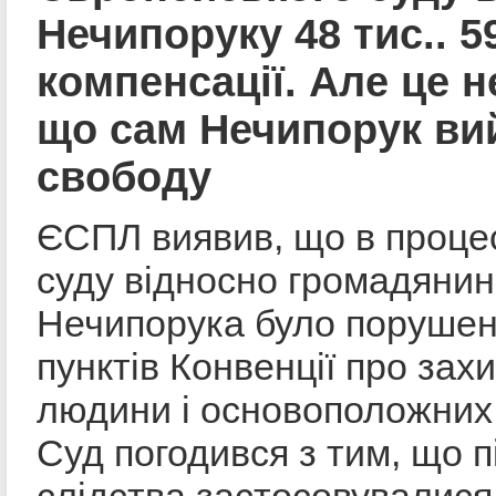
Нечипоруку 48 тис.. 5
компенсації. Але це н
що сам Нечипорук ви
свободу
ЄСПЛ виявив, що в процесі
суду відносно громадяни
Нечипорука було порушено
пунктів Конвенції про зах
людини і основоположних
Суд погодився з тим, що п
слідства застосовувалися