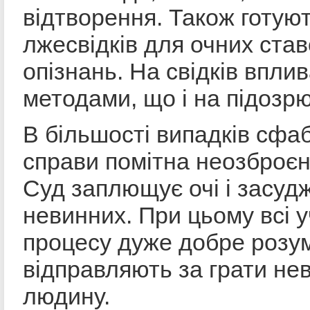
відтворення. Також готую
лжесвідків для очних став
опізнань. На свідків впли
методами, що і на підозр
В більшості випадків сфа
справи помітна неозброєн
Суд заплющує очі і засуд
невинних. При цьому всі 
процесу дуже добре розу
відправляють за грати не
людину.