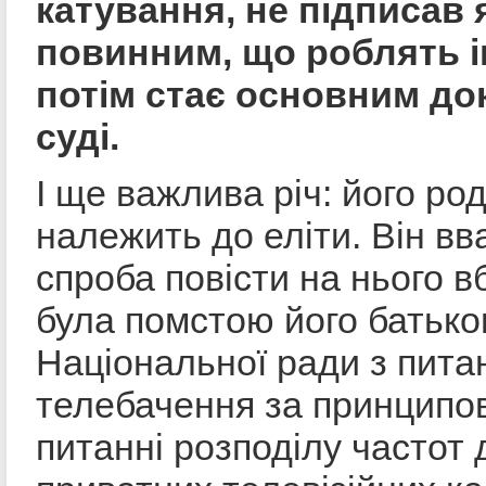
катування, не підписав 
повинним, що роблять ін
потім стає основним до
суді.
І ще важлива річ: його ро
належить до еліти. Він вв
спроба повісти на нього в
була помстою його батьков
Національної ради з пита
телебачення за принципов
питанні розподілу частот 