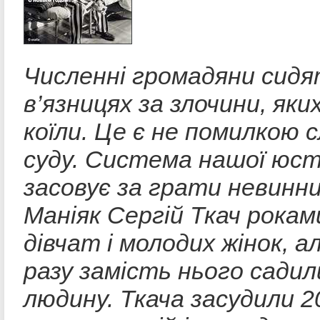
Численні громадяни сидя
в’язницях за злочини, яки
коїли. Це є не помилкою с
суду. Система нашої юсти
засовує за грати невинн
Маніяк Сергій Ткач рокам
дівчат і молодих жінок, а
разу замість нього садил
людину. Ткача засудили 2