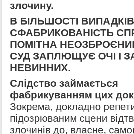
злочину.
В БІЛЬШОСТІ ВИПАДКІ
СФАБРИКОВАНІСТЬ СП
ПОМІТНА НЕОЗБРОЄНИ
СУД ЗАПЛЮЩУЄ ОЧІ І 
НЕВИННИХ.
Слідство займається
фабрикуванням цих док
Зокрема, докладно репети
підозрюваним сцени відт
злочинів до, власне, само