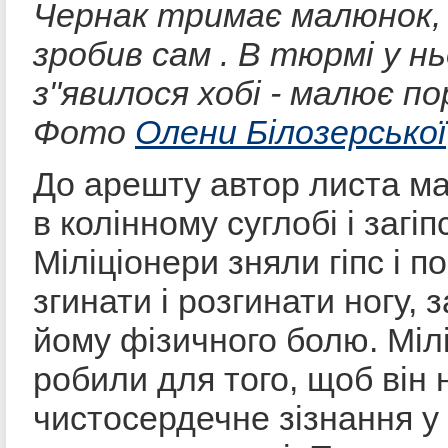
Чернак тримає малюнок, 
зробив сам . В тюрмі у н
з"явилося хобі - малює п
Фото
Олени Білозерської
До арешту автор листа м
в колінному суглобі і загіп
Міліціонери зняли гіпс і п
згинати і розгинати ногу,
йому фізичного болю. Міл
робили для того, щоб він
чистосердечне зізнання у