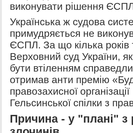
виконувати рішення ЄСПЛ
Українська ж судова сист
примудряється не викону
ЄСПЛ. За що кілька років
Верховний суд України, я
бути втіленням справедли
отримав анти премію «Буд
правозахисної організації
Гельсинської спілки з пра
Причина - у "плані" з
злочинів