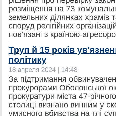
рішення про перевірку закон
розміщення на 73 комуналь
земельних ділянках храмів т
споруд релігійних організацій
пов’язані з країною-агресоро
Труп й 15 років ув'язне
політику
18 апреля 2024 | 14:48
За підтримання обвинуваче
прокурорами Оболонської о
прокуратури міста 47-річно
столиці визнано винним у ск
умисного вбивства на тлі су