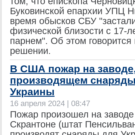
том, что епископа Черновиц
Буковинской епархии УПЦ Н
время обысков СБУ "застал
физической близости с 17-л
парнем". Об этом говорится
решении.
В США пожар на заводе
производящем снаряды
Украины
16 апреля 2024 | 08:47
Пожар произошел на заводе
Скрантоне (штат Пенсильван
производят снаряды для Ук