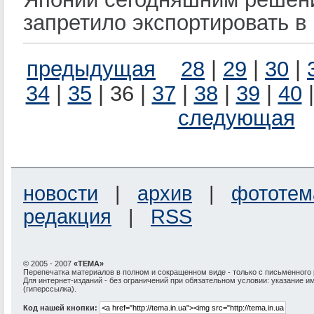
запретило экспортировать в
предыдущая
28
|
29
|
30
|
34
|
35
| 36 |
37
|
38
|
39
|
40
следующая
новости
|
архив
|
фототем
редакция
|
RSS
© 2005 - 2007
«ТЕМА»
Перепечатка материалов в полном и сокращенном виде - только с письменного
Для интернет-изданий - без ограничений при обязательном условии: указание и
(гиперссылка).
Код нашей кнопки: