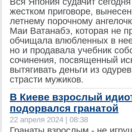
Вся Япония судачит сегодня
жестком приговоре, вынесен
летнему порочному ангелочк
Маи Ватанабэ, которая не п
обчищала влюбленных в нее
но и продавала учебник соб
сочинения, посвященный ис
вытягивать деньги из одуре
страсти мужиков.
В Киеве взрослый идио
подорвался гранатой
22 апреля 2024 | 08:38
Гранаты взрослым - не игру