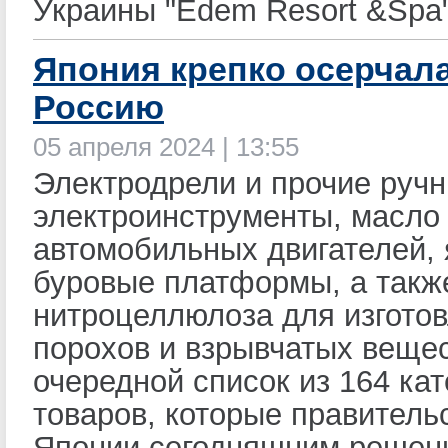
Украины "Edem Resort &Spa"
Япония крепко осерчала
Россию
05 апреля 2024 | 13:55
Электродрели и прочие руч
электроинструменты, масло
автомобильных двигателей, 
буровые платформы, а такж
нитроцеллюлоза для изгото
порохов и взрывчатых веще
очередной список из 164 кат
товаров, которые правитель
Японии сегодняшним решен